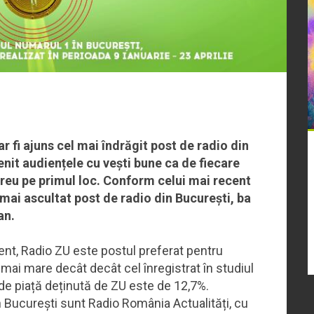
ar fi ajuns cel mai îndrăgit post de radio din
enit audiențele cu vești bune ca de fiecare
ereu pe primul loc. Conform celui mai recent
mai ascultat post de radio din București, ba
ban.
ent, Radio ZU este postul preferat pentru
ai mare decât decât cel înregistrat în studiul
 de piață deținută de ZU este de 12,7%.
n București sunt Radio România Actualități, cu