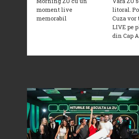
Morning ZU cu un
Vară ZU s
moment live
litoral. P
memorabil
Cuza vor 
LIVE pe p
din Cap A