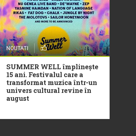
20 Iulie
Episod nou | Muzica Aia x
DJ Christian Thomson
20 Iulie
NOUTATI
Torpedoul lui Morar: Theo
Rose - „Ceai lângă tine”
SUMMER WELL împlinește
15 ani. Festivalul care a
transformat muzica într-un
univers cultural revine în
august