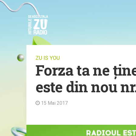
ZU IS YOU
Forza ta ne țin
este din nou nr.
15 Mai 2017