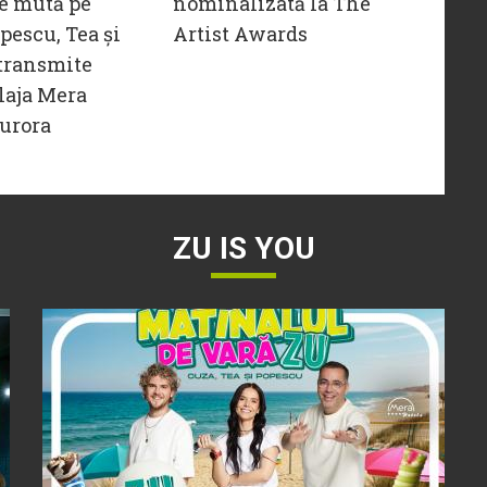
e mută pe
nominalizată la The
opescu, Tea și
Artist Awards
transmite
laja Mera
urora
ZU IS YOU