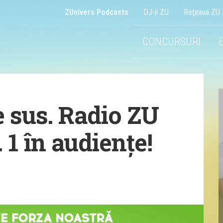
ZUnivers Podcasts
DJ-ii ZU
Reţeaua ZU
CONCURSURI
e sus. Radio ZU
 1 în audiențe!