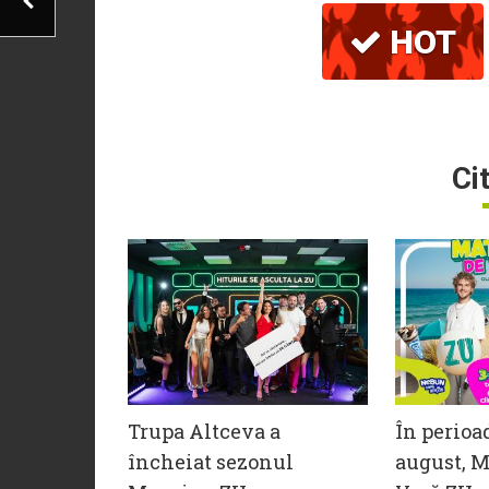
HOT
Ci
Trupa Altceva a
În perioa
încheiat sezonul
august, M