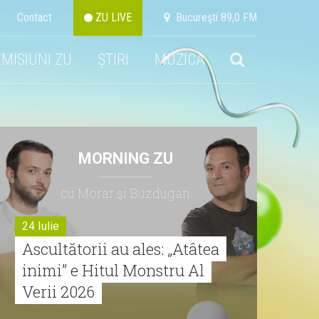
Contact
ZU LIVE
Bucureşti 89,0 FM
EMISIUNI ZU
ȘTIRI
MUZICA
MORNING ZU
cu Morar şi Buzdugan
24 Iulie
Ascultătorii au ales: „Atâtea
inimi” e Hitul Monstru Al
Verii 2026