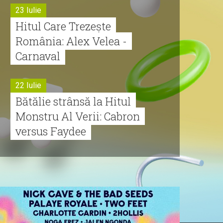
23 Iulie
Hitul Care Trezește
România: Alex Velea -
Carnaval
22 Iulie
Bătălie strânsă la Hitul
Monstru Al Verii: Cabron
versus Faydee
21 Iulie
Dă volumul mai tare!
Cabron vine cu Hitul
Monstru al Verii