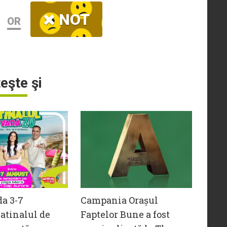
NOT
OR
teşte şi
da 3-7
Campania Orașul
atinalul de
Faptelor Bune a fost