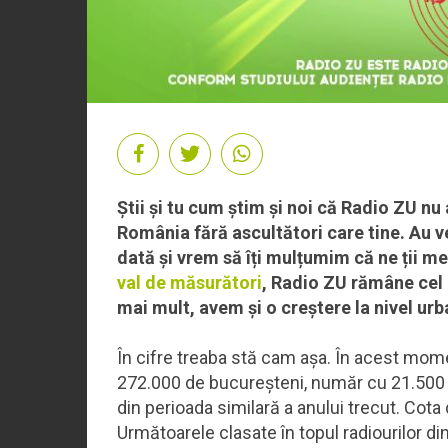
Știi și tu cum știm și noi că Radio ZU nu 
România fără ascultători care tine. Au v
dată și vrem să îți mulțumim că ne ții m
val de măsurători
, Radio ZU rămâne cel 
mai mult, avem și o creștere la nivel ur
În cifre treaba stă cam așa. În acest mom
272.000 de bucureșteni, număr cu 21.500 m
din perioada similară a anului trecut. Cota
Următoarele clasate în topul radiourilor di