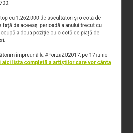
.700.
 top cu 1.262.000 de ascultători și o cotă de
e față de aceeași perioadă a anului trecut cu
U ocupă a doua poziție cu o cotă de piață de
ri.
rbătorim împreună la #ForzaZU2017, pe 17 iunie
 aici lista completă a artiștilor care vor cânta