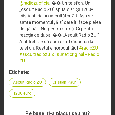
@radiozuoficial
�� Un telefon. Un
„Ascult Radio ZU” spus clar. Și 1200€
câștigați de un ascultător ZU. Așa se
simte momentul „ăla” care îți face pielea
de găină… Nu pentru sumă. Ci pentru
reacția de după. �� „Ascult Radio ZU.”
Atât trebuie să spui când răspunzi la
telefon. Restul e norocul tău!
#radioZU
#ascultradiozu
♬ sunet original - Radio
ZU
Etichete:
Ascult Radio ZU
Cristian Păun
1200 euro
Pe bune, ţi-a plăcut sau nu?