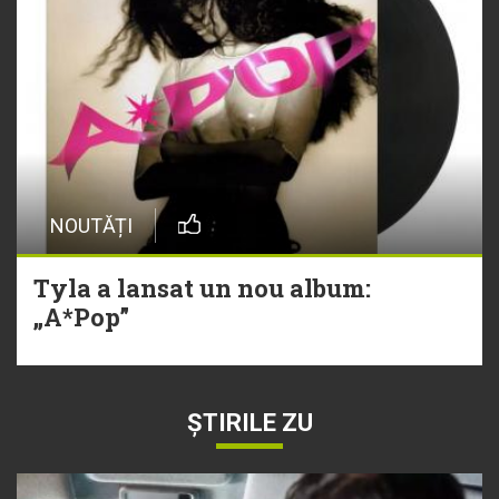
NOUTĂȚI
Tyla a lansat un nou album:
„A*Pop”
ȘTIRILE ZU