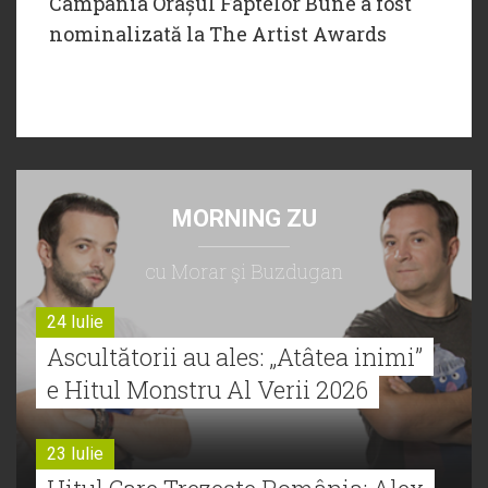
Campania Orașul Faptelor Bune a fost
nominalizată la The Artist Awards
MORNING ZU
cu Morar şi Buzdugan
24 Iulie
Ascultătorii au ales: „Atâtea inimi”
e Hitul Monstru Al Verii 2026
23 Iulie