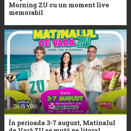
20 Iulie
Morning ZU cu un moment live
Torpedoul lui Morar: Theo Rose -
memorabil
„Ceai lângă tine”
ZU IS YOU
În perioada 3-7 august, Matinalul
de Vară ZU se mută pe litoral.