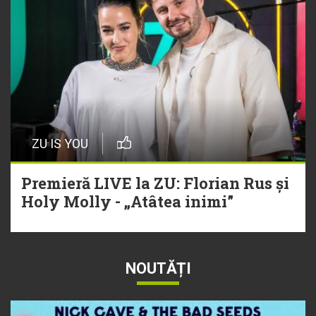
ZU IS YOU
Premieră LIVE la ZU: Florian Rus și
Holy Molly - „Atâtea inimi”
NOUTĂȚI