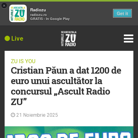
×
Radiozu
Get it
radiozu.ro
GRATIS - In Google Play
Live
ZU IS YOU
Cristian Păun a dat 1200 de
euro unui ascultător la
concursul „Ascult Radio
ZU”
21 Noiembrie 2025