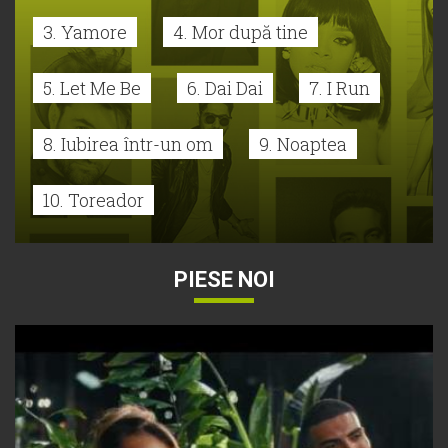
3. Yamore
4. Mor după tine
5. Let Me Be
6. Dai Dai
7. I Run
8. Iubirea într-un om
9. Noaptea
10. Toreador
PIESE NOI