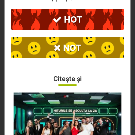
HOT
NOT
Citeşte şi