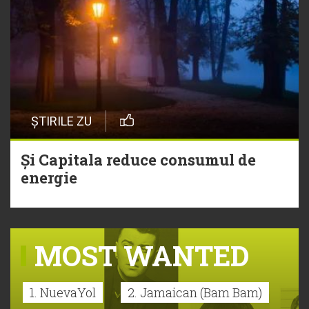
ȘTIRILE ZU
Și Capitala reduce consumul de
energie
MOST WANTED
1. NuevaYol
2. Jamaican (Bam Bam)