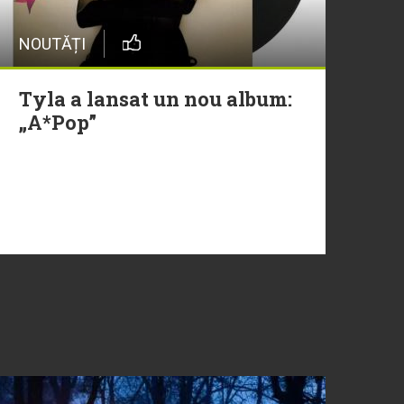
NOUTĂȚI
Tyla a lansat un nou album:
„A*Pop”