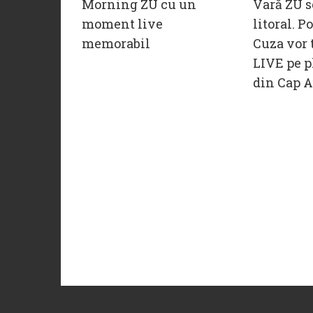
Morning ZU cu un
Vară ZU s
moment live
litoral. P
memorabil
Cuza vor 
LIVE pe p
din Cap A