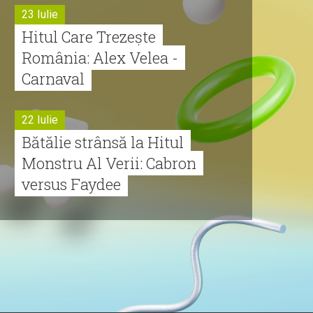
23 Iulie
Hitul Care Trezește
România: Alex Velea -
Carnaval
22 Iulie
Bătălie strânsă la Hitul
Monstru Al Verii: Cabron
versus Faydee
21 Iulie
Dă volumul mai tare!
Cabron vine cu Hitul
Monstru al Verii