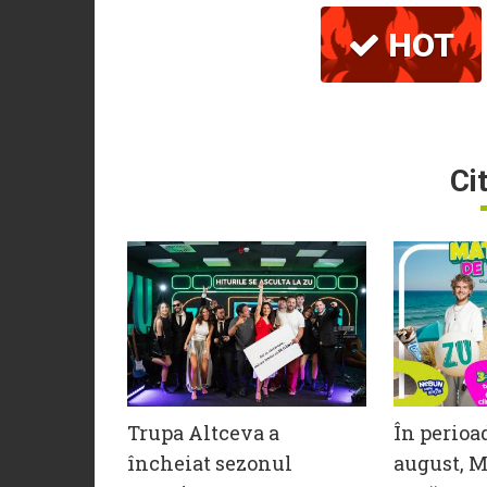
HOT
Ci
Trupa Altceva a
În perioa
încheiat sezonul
august, M