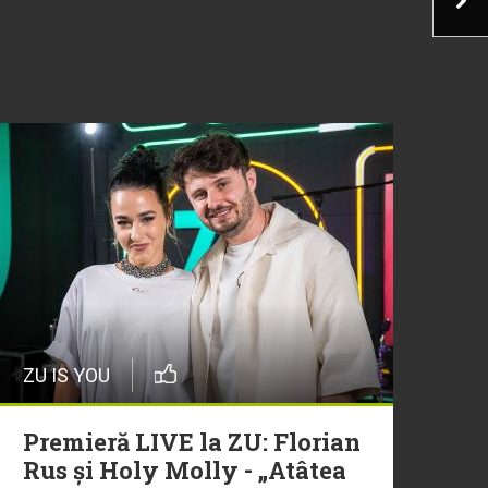
ZU IS YOU
Premieră LIVE la ZU: Florian
Rus și Holy Molly - „Atâtea