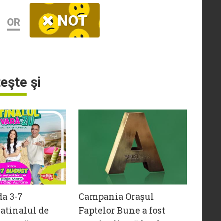
NOT
OR
teşte şi
da 3-7
Campania Orașul
atinalul de
Faptelor Bune a fost