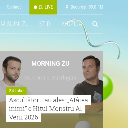
Contact
ZU LIVE
Bucureşti 89,0 FM
EMISIUNI ZU
ȘTIRI
MUZICA
MORNING ZU
cu Morar şi Buzdugan
24 Iulie
Ascultătorii au ales: „Atâtea
inimi” e Hitul Monstru Al
Verii 2026