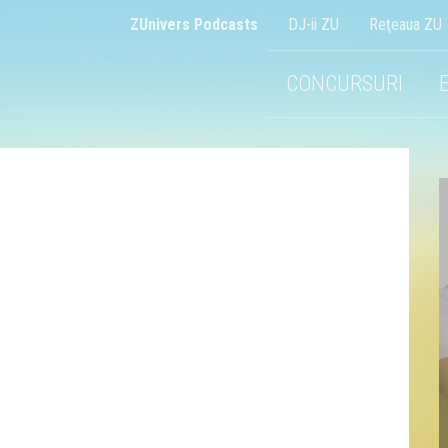
ZUnivers Podcasts
DJ-ii ZU
Reţeaua ZU
CONCURSURI