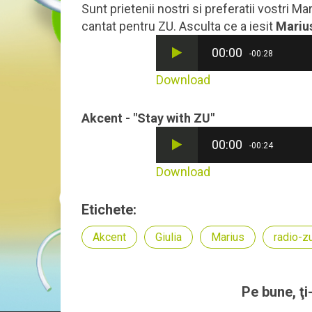
Sunt prietenii nostri si preferatii vostri M
cantat pentru ZU. Asculta ce a iesit
Marius
00:00
-00:28
Download
Akcent - "Stay with ZU"
00:00
-00:24
Download
Etichete:
Akcent
Giulia
Marius
radio-z
Pe bune, ţi