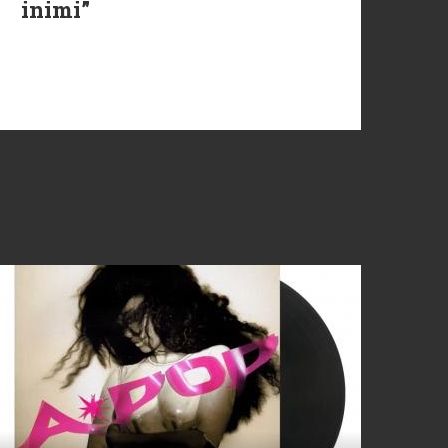
inimi”