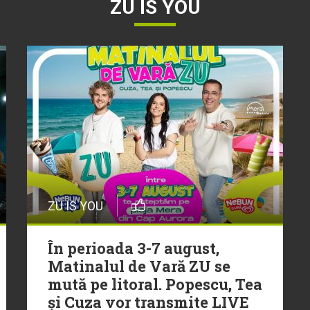
ZU IS YOU
ZU IS YOU
În perioada 3-7 august,
Matinalul de Vară ZU se
mută pe litoral. Popescu, Tea
și Cuza vor transmite LIVE