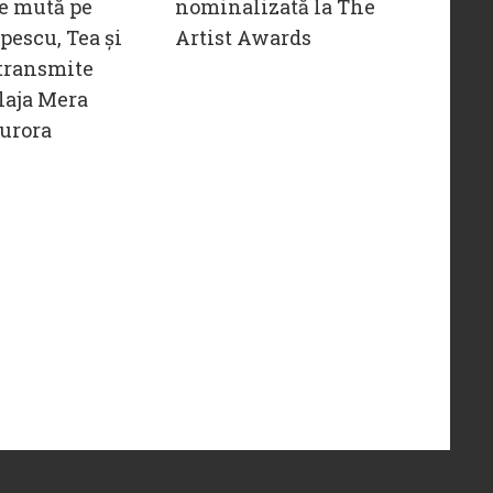
e mută pe
nominalizată la The
opescu, Tea și
Artist Awards
transmite
laja Mera
urora