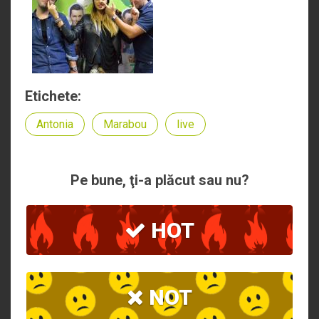
Etichete:
Antonia
Marabou
live
Pe bune, ţi-a plăcut sau nu?
HOT
NOT