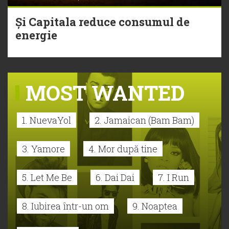
Și Capitala reduce consumul de
energie
MOST WANTED
1. NuevaYol
2. Jamaican (Bam Bam)
3. Yamore
4. Mor după tine
5. Let Me Be
6. Dai Dai
7. I Run
8. Iubirea într-un om
9. Noaptea