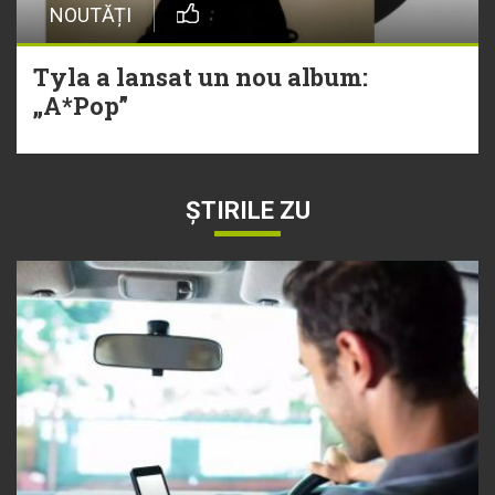
NOUTĂȚI
Tyla a lansat un nou album:
„A*Pop”
ȘTIRILE ZU