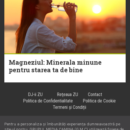
Magneziul: Minerala minune
pentru starea ta de bine
DJ-ii ZU
Reţeaua ZU
Contact
Politica de Confidentialitate
Politica de Cookie
Termeni și Condiții
Pentru a personaliza și îmbunătăți experiența dumneavoastră pe
Hiturile se ascultă la
!
site-ul nostru, GRUPUL MEDIA CAMINA (G.M.C) utilizează fișiere de