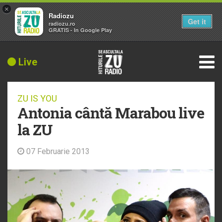
×
Radiozu
Get it
radiozu.ro
GRATIS - In Google Play
Live
ZU IS YOU
Antonia cântă Marabou live
la ZU
07 Februarie 2013