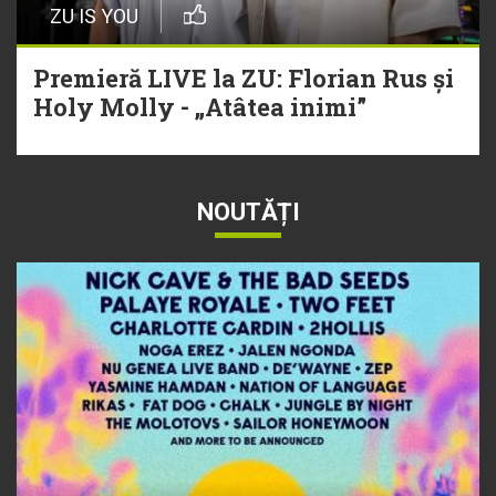
ZU IS YOU
Premieră LIVE la ZU: Florian Rus și
Holy Molly - „Atâtea inimi”
NOUTĂȚI