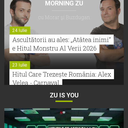
MORNING ZU
cu Morar şi Buzdugan
24 Iulie
Ascultătorii au ales: „Atâtea inimi”
e Hitul Monstru Al Verii 2026
23 Iulie
Hitul Care Trezește România: Alex
Velea - Carnaval
ZU IS YOU
22 Iulie
Bătălie strânsă la Hitul Monstru Al
Verii: Cabron versus Faydee