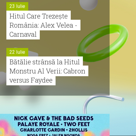
23 Iulie
Hitul Care Trezește
România: Alex Velea -
Carnaval
22 Iulie
Bătălie strânsă la Hitul
Monstru Al Verii: Cabron
versus Faydee
21 Iulie
Dă volumul mai tare!
Cabron vine cu Hitul
Monstru al Verii