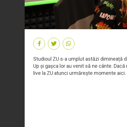
Studioul ZU s-a umplut astăzi dimineață du
Up și gașca lor au venit să ne cânte. Dacă 
live la ZU atunci urmărește momente aici.