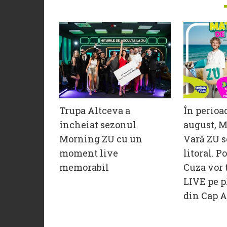
Trupa Altceva a
În perioa
încheiat sezonul
august, M
Morning ZU cu un
Vară ZU s
moment live
litoral. P
memorabil
Cuza vor 
LIVE pe p
din Cap A