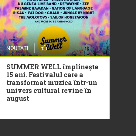
20 Iulie
Episod nou | Muzica Aia x
DJ Christian Thomson
20 Iulie
NOUTATI
Torpedoul lui Morar: Theo
Rose - „Ceai lângă tine”
SUMMER WELL împlinește
15 ani. Festivalul care a
transformat muzica într-un
univers cultural revine în
august