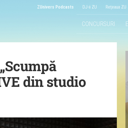
ZUnivers Podcasts
DJ-ii ZU
Reţeaua ZU
CONCURSURI
i „Scumpă
VE din studio