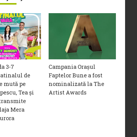
da 3-7
Campania Orașul
atinalul de
Faptelor Bune a fost
e mută pe
nominalizată la The
opescu, Tea și
Artist Awards
transmite
laja Mera
urora