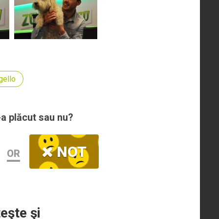
gello
-a plăcut sau nu?
NOT
OR
teşte şi