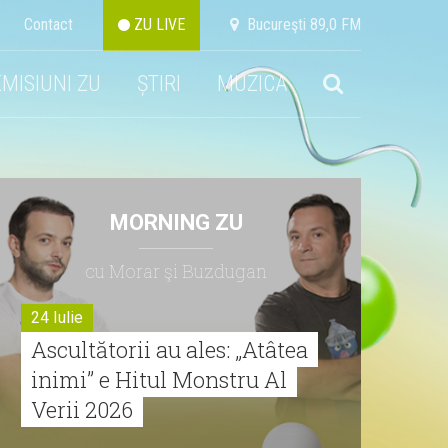
Contact
ZU LIVE
Bucureşti 89,0 FM
EMISIUNI ZU
ȘTIRI
MUZICA
MORNING ZU
cu Morar şi Buzdugan
24 Iulie
Ascultătorii au ales: „Atâtea
inimi” e Hitul Monstru Al
Verii 2026