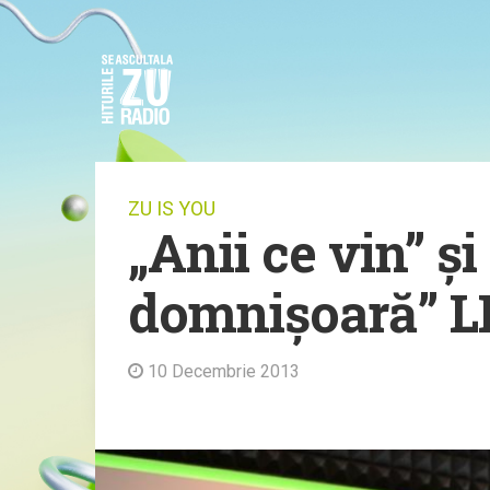
ZU IS YOU
„Anii ce vin” ș
domnișoară” LI
10 Decembrie 2013