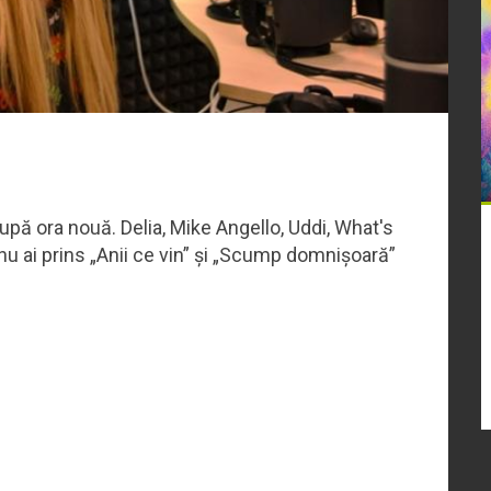
pă ora nouă. Delia, Mike Angello, Uddi, What's
nu ai prins „Anii ce vin” și „Scump domnișoară”