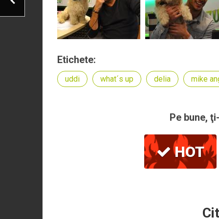
Etichete:
uddi
what´s up
delia
mike an
Pe bune, ţi
HOT
Ci