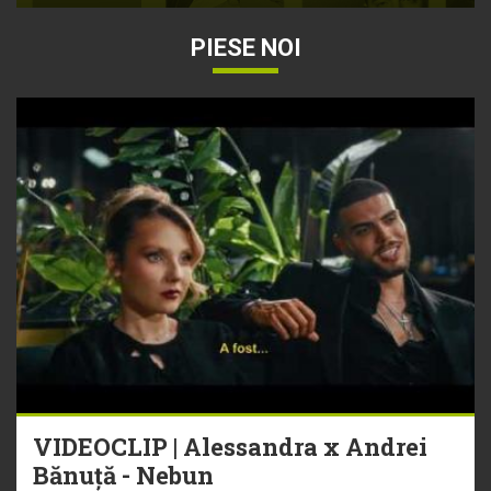
PIESE NOI
VIDEOCLIP | Alessandra x Andrei
Bănuță - Nebun