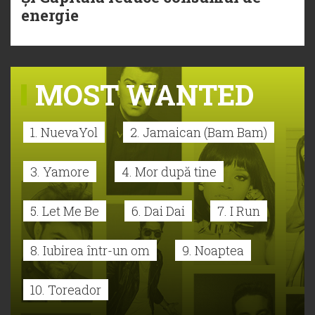
energie
MOST WANTED
1. NuevaYol
2. Jamaican (Bam Bam)
3. Yamore
4. Mor după tine
5. Let Me Be
6. Dai Dai
7. I Run
8. Iubirea într-un om
9. Noaptea
10. Toreador