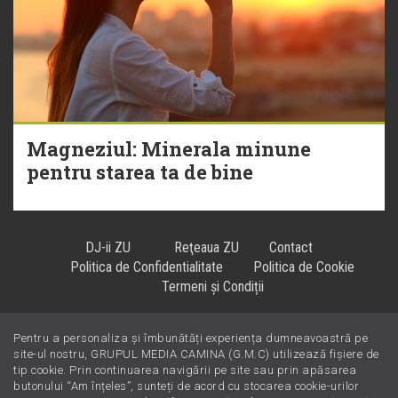
Magneziul: Minerala minune
pentru starea ta de bine
DJ-ii ZU
Reţeaua ZU
Contact
Politica de Confidentialitate
Politica de Cookie
Termeni și Condiții
Pentru a personaliza și îmbunătăți experiența dumneavoastră pe
Hiturile se ascultă la
!
site-ul nostru, GRUPUL MEDIA CAMINA (G.M.C) utilizează fișiere de
tip cookie. Prin continuarea navigării pe site sau prin apăsarea
butonului “Am înțeles”, sunteți de acord cu stocarea cookie-urilor