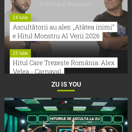
cu Morar şi Buzdugan
24 Iulie
Ascultătorii au ales: „Atâtea inimi”
e Hitul Monstru Al Verii 2026
23 Iulie
Hitul Care Trezește România: Alex
Velea - Carnaval
ZU IS YOU
22 Iulie
Bătălie strânsă la Hitul Monstru Al
Verii: Cabron versus Faydee
21 Iulie