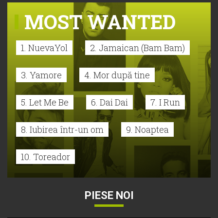
MOST WANTED
1. NuevaYol
2. Jamaican (Bam Bam)
3. Yamore
4. Mor după tine
5. Let Me Be
6. Dai Dai
7. I Run
8. Iubirea într-un om
9. Noaptea
10. Toreador
PIESE NOI