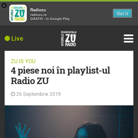
×
Radiozu
Get it
radiozu.ro
GRATIS - In Google Play
Live
ZU IS YOU
4 piese noi în playlist-ul
Radio ZU
26 Septembrie 2019