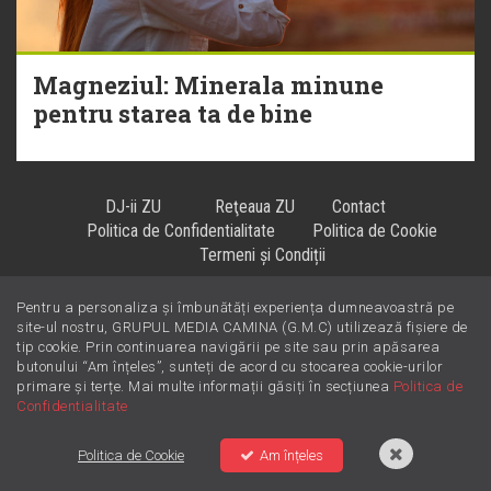
Magneziul: Minerala minune
pentru starea ta de bine
DJ-ii ZU
Reţeaua ZU
Contact
Politica de Confidentialitate
Politica de Cookie
Termeni și Condiții
Pentru a personaliza și îmbunătăți experiența dumneavoastră pe
site-ul nostru, GRUPUL MEDIA CAMINA (G.M.C) utilizează fișiere de
Hiturile se ascultă la
!
tip cookie. Prin continuarea navigării pe site sau prin apăsarea
butonului “Am înțeles”, sunteți de acord cu stocarea cookie-urilor
primare și terțe. Mai multe informații găsiți în secțiunea
Politica de
Confidentialitate
Politica de Cookie
Am înțeles