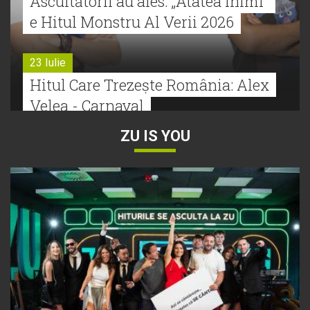
Ascultătorii au ales: „Atâtea inimi”
e Hitul Monstru Al Verii 2026
23 Iulie
Hitul Care Trezește România: Alex
Velea - Carnaval
ZU IS YOU
22 Iulie
Bătălie strânsă la Hitul Monstru Al
Verii: Cabron versus Faydee
21 Iulie
Dă volumul mai tare! Cabron vine
cu Hitul Monstru al Verii