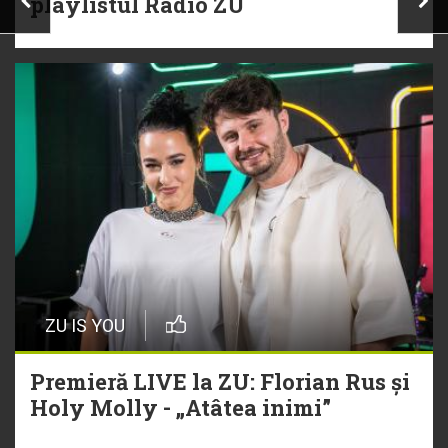
playlistul Radio ZU
ZU IS YOU
Premieră LIVE la ZU: Florian Rus și
Holy Molly - „Atâtea inimi”