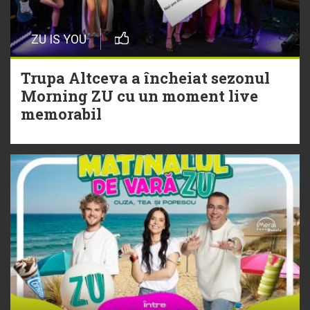
20 Iulie
Episod nou | Muzica Aia x DJ
ZU IS YOU
Christian Thomson
Trupa Altceva a încheiat sezonul
20 Iulie
Morning ZU cu un moment live
Torpedoul lui Morar: Theo Rose -
memorabil
„Ceai lângă tine”