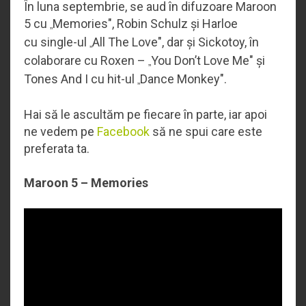
În luna septembrie, se aud în difuzoare Maroon
5 cu
Memories", Robin Schulz și Harloe
„
cu single-ul
All The Love", dar și Sickotoy, în
„
colaborare cu Roxen –
You Don’t Love Me" și
„
Tones And I cu hit-ul
Dance Monkey".
„
Hai să le ascultăm pe fiecare în parte, iar apoi
ne vedem pe
Facebook
să ne spui care este
preferata ta.
Maroon 5 – Memories