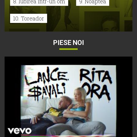
8. Iubirea într-un om
9. Noaptea
10. Toreador
PIESE NOI