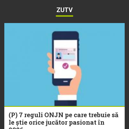
ZUTV
(P) 7 reguli ONJN pe care trebuie să
le știe orice jucător pasionat în