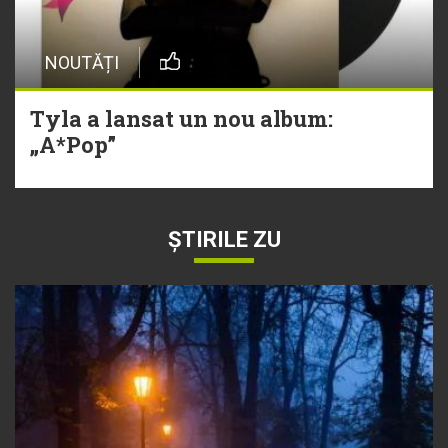
NOUTĂȚI
Tyla a lansat un nou album:
„A*Pop”
ȘTIRILE ZU