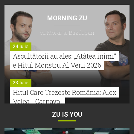
MORNING ZU
cu Morar şi Buzdugan
24 Iulie
Ascultătorii au ales: „Atâtea inimi”
e Hitul Monstru Al Verii 2026
23 Iulie
Hitul Care Trezește România: Alex
Velea - Carnaval
ZU IS YOU
22 Iulie
Bătălie strânsă la Hitul Monstru Al