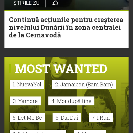
ȘTIRILE ZU
Continuă acțiunile pentru creșterea
nivelului Dunării în zona centralei
de la Cernavodă
MOST WANTED
1. NuevaYol
2. Jamaican (Bam Bam)
3. Yamore
4. Mor după tine
5. Let Me Be
6. Dai Dai
7. I Run