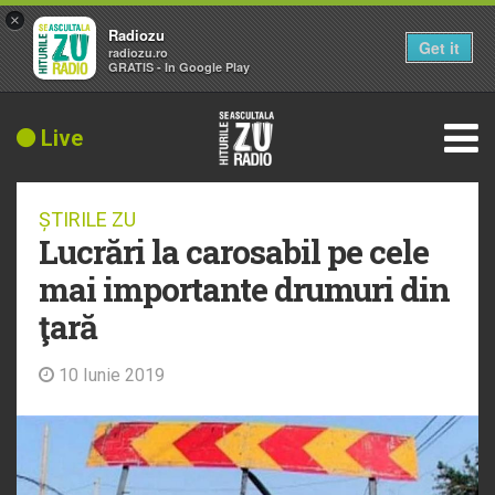
×
Radiozu
Get it
radiozu.ro
GRATIS - In Google Play
Live
ȘTIRILE ZU
Lucrări la carosabil pe cele
mai importante drumuri din
ţară
10 Iunie 2019