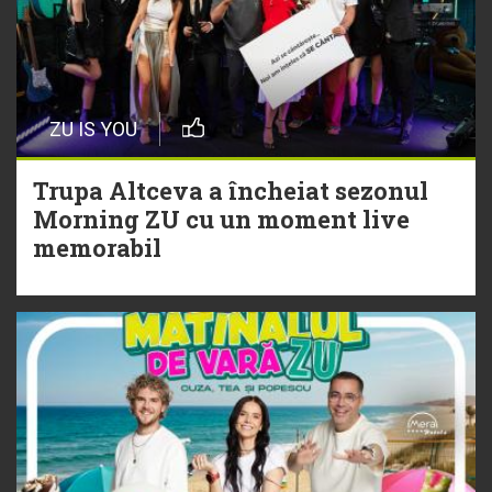
cu Hitul Monstru al Verii
20 Iulie
Episod nou | Muzica Aia x DJ
ZU IS YOU
Christian Thomson
Trupa Altceva a încheiat sezonul
20 Iulie
Morning ZU cu un moment live
Torpedoul lui Morar: Theo Rose -
memorabil
„Ceai lângă tine”