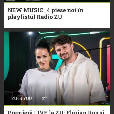
NEW MUSIC | 4 piese noi în
playlistul Radio ZU
ZU IS YOU
Premieră LIVE la ZU: Florian Rus și