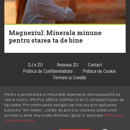
Magneziul: Minerala minune
pentru starea ta de bine
DJ-ii ZU
Reţeaua ZU
Contact
Politica de Confidentialitate
Politica de Cookie
Termeni și Condiții
Pentru a personaliza și îmbunătăți experiența dumneavoastră pe
Hiturile se ascultă la
!
site-ul nostru, GRUPUL MEDIA CAMINA (G.M.C) utilizează fișiere de
tip cookie. Prin continuarea navigării pe site sau prin apăsarea
butonului “Am înțeles”, sunteți de acord cu stocarea cookie-urilor
primare și terțe. Mai multe informații găsiți în secțiunea
Politica de
Confidentialitate