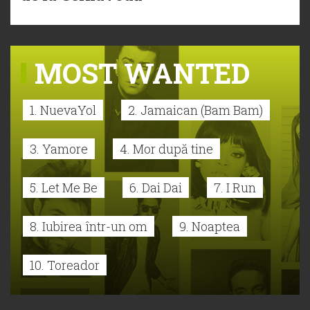
MOST WANTED
1. NuevaYol
2. Jamaican (Bam Bam)
3. Yamore
4. Mor după tine
5. Let Me Be
6. Dai Dai
7. I Run
8. Iubirea într-un om
9. Noaptea
10. Toreador