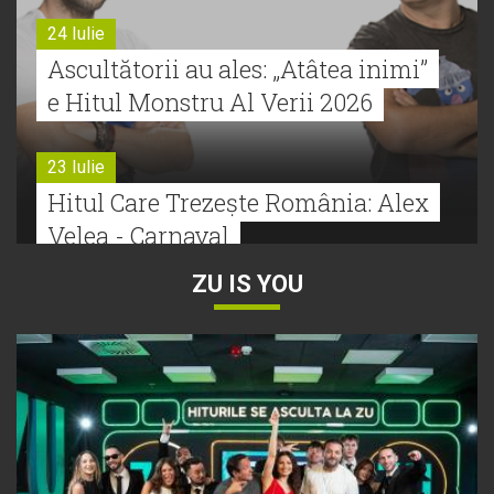
24 Iulie
Ascultătorii au ales: „Atâtea inimi”
e Hitul Monstru Al Verii 2026
23 Iulie
Hitul Care Trezește România: Alex
Velea - Carnaval
ZU IS YOU
22 Iulie
Bătălie strânsă la Hitul Monstru Al
Verii: Cabron versus Faydee
21 Iulie
Dă volumul mai tare! Cabron vine