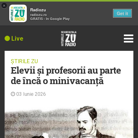
×
Radiozu
Get it
radiozu.ro
GRATIS - In Google Play
Live
ȘTIRILE ZU
Elevii și profesorii au parte
de încă o minivacanță
03 Iunie 2026