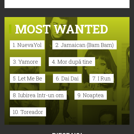
MOST WANTED
1. NuevaYol
2. Jamaican (Bam Bam)
3. Yamore
4. Mor după tine
5. Let Me Be
6. Dai Dai
7. I Run
8. Iubirea într-un om
9. Noaptea
10. Toreador