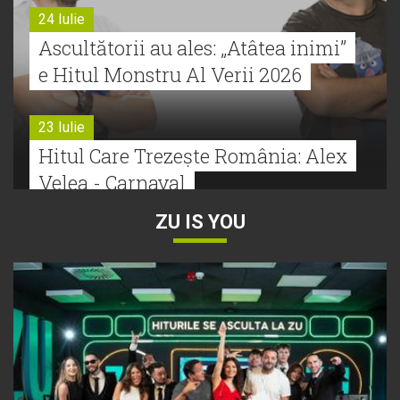
24 Iulie
Ascultătorii au ales: „Atâtea inimi”
e Hitul Monstru Al Verii 2026
23 Iulie
Hitul Care Trezește România: Alex
Velea - Carnaval
ZU IS YOU
22 Iulie
Bătălie strânsă la Hitul Monstru Al
Verii: Cabron versus Faydee
21 Iulie
Dă volumul mai tare! Cabron vine
cu Hitul Monstru al Verii