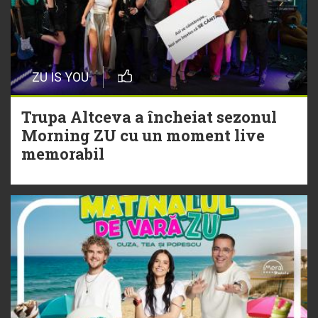
20 Iulie
Episod nou | Muzica Aia x DJ
ZU IS YOU
Christian Thomson
Trupa Altceva a încheiat sezonul
20 Iulie
Morning ZU cu un moment live
Torpedoul lui Morar: Theo Rose -
memorabil
„Ceai lângă tine”