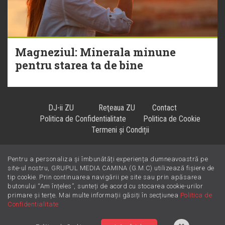
Magneziul: Minerala minune
pentru starea ta de bine
DJ-ii ZU
Reţeaua ZU
Contact
Politica de Confidentialitate
Politica de Cookie
Termeni și Condiții
Pentru a personaliza și îmbunătăți experiența dumneavoastră pe
Hiturile se ascultă la
!
site-ul nostru, GRUPUL MEDIA CAMINA (G.M.C) utilizează fișiere de
tip cookie. Prin continuarea navigării pe site sau prin apăsarea
butonului “Am înțeles”, sunteți de acord cu stocarea cookie-urilor
primare și terțe. Mai multe informații găsiți în secțiunea
Politica de
Confidentialitate