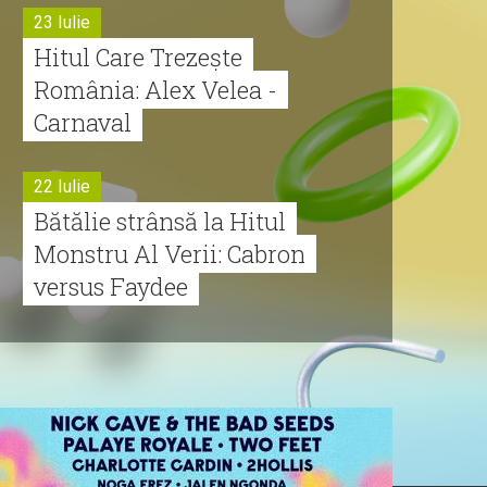
23 Iulie
Hitul Care Trezește
România: Alex Velea -
Carnaval
22 Iulie
Bătălie strânsă la Hitul
Monstru Al Verii: Cabron
versus Faydee
21 Iulie
Dă volumul mai tare!
Cabron vine cu Hitul
Monstru al Verii