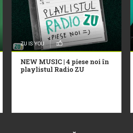
ZU IS YOU
NEW MUSIC | 4 piese noi în
playlistul Radio ZU