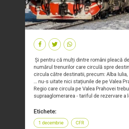
Și pentru că mulți dintre români pleacă d
numărul trenurilor care circulă spre destina
circula către destinatii, precum: Alba Iulia
… nu-s uitate nici stațiunile de pe Valea Pr
Regio care circula pe Valea Prahovei trebu
supraaglomerarea - tariful de rezervare a l
Etichete:
1 decembrie
CFR