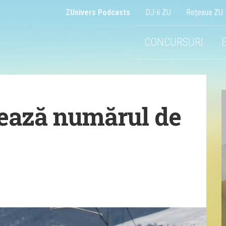
ZUnivers Podcasts
DJ-ii ZU
Reţeaua ZU
CONCURSURI
ează numărul de