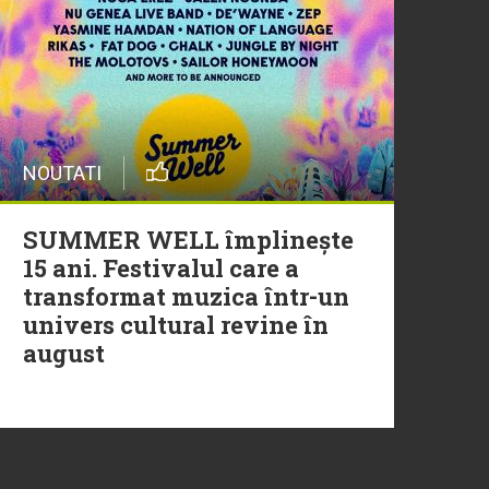
20 Iulie
Episod nou | Muzica Aia x
DJ Christian Thomson
20 Iulie
NOUTATI
Torpedoul lui Morar: Theo
Rose - „Ceai lângă tine”
SUMMER WELL împlinește
15 ani. Festivalul care a
transformat muzica într-un
univers cultural revine în
august