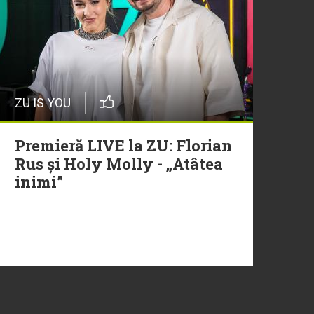
ZU IS YOU
Premieră LIVE la ZU: Florian
Rus și Holy Molly - „Atâtea
inimi”