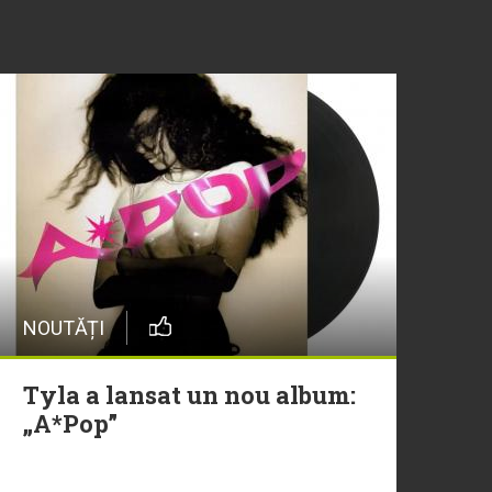
NOUTĂȚI
Tyla a lansat un nou album:
„A*Pop”