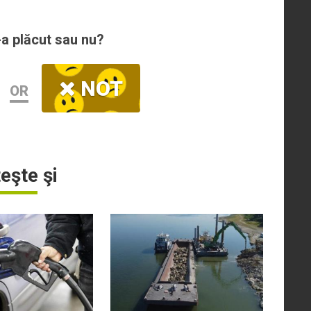
-a plăcut sau nu?
NOT
OR
teşte şi