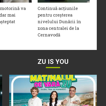
 motorină va
Continuă acțiunile
 dar mai
pentru creșterea
șteptat
nivelului Dunării în
zona centralei de la
Cernavodă
ZU IS YOU