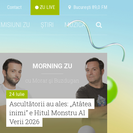
Contact
ZU LIVE
Bucureşti 89,0 FM
EMISIUNI ZU
ȘTIRI
MUZICA
MORNING ZU
cu Morar şi Buzdugan
24 Iulie
Ascultătorii au ales: „Atâtea
inimi” e Hitul Monstru Al
Verii 2026