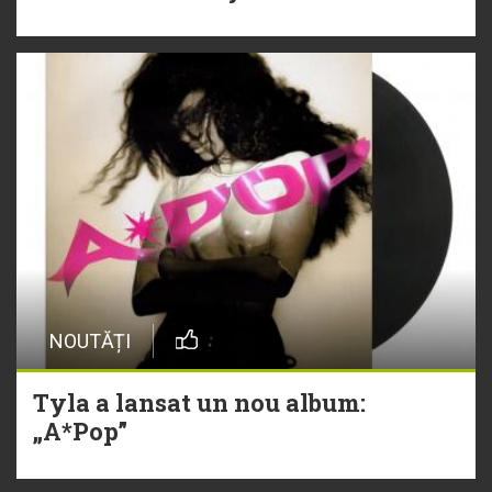
NOUTĂȚI
Tyla a lansat un nou album:
„A*Pop”