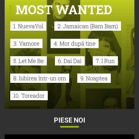
MOST WANTED
1. NuevaYol
2. Jamaican (Bam Bam)
3. Yamore
4. Mor după tine
5. Let Me Be
6. Dai Dai
7. I Run
8. Iubirea într-un om
9. Noaptea
10. Toreador
PIESE NOI