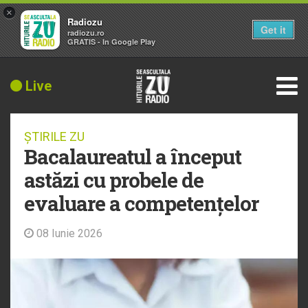
×
Radiozu
Get it
radiozu.ro
GRATIS - In Google Play
Live
ȘTIRILE ZU
Bacalaureatul a început
astăzi cu probele de
evaluare a competențelor
08 Iunie 2026