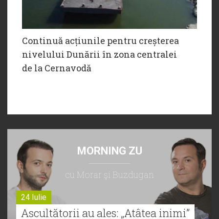
Continuă acțiunile pentru creșterea
nivelului Dunării în zona centralei
de la Cernavodă
MORNING ZU
cu Morar şi Buzdugan
24 Iulie
Ascultătorii au ales: „Atâtea inimi”