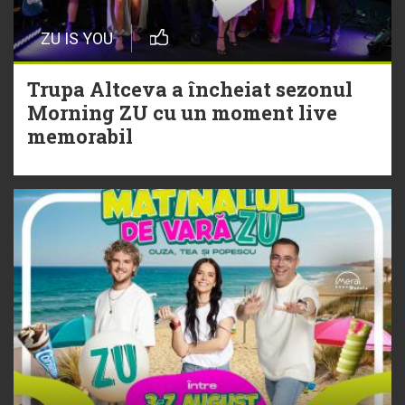
Episod nou | Muzica Aia x DJ
ZU IS YOU
Christian Thomson
Trupa Altceva a încheiat sezonul
20 Iulie
Morning ZU cu un moment live
Torpedoul lui Morar: Theo Rose -
memorabil
„Ceai lângă tine”