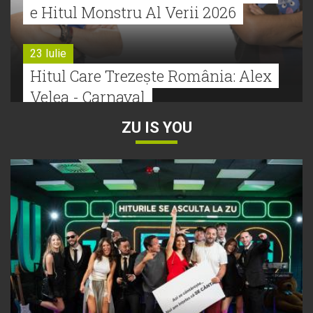
e Hitul Monstru Al Verii 2026
23 Iulie
Hitul Care Trezește România: Alex
Velea - Carnaval
ZU IS YOU
22 Iulie
Bătălie strânsă la Hitul Monstru Al
Verii: Cabron versus Faydee
21 Iulie
Dă volumul mai tare! Cabron vine
cu Hitul Monstru al Verii
20 Iulie