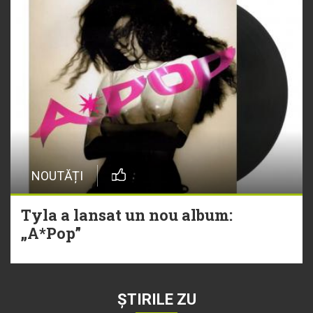
NOUTĂȚI
Tyla a lansat un nou album:
„A*Pop”
ȘTIRILE ZU