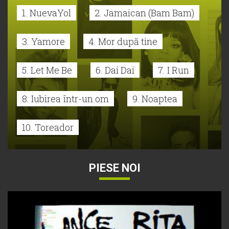
1. NuevaYol
2. Jamaican (Bam Bam)
3. Yamore
4. Mor după tine
5. Let Me Be
6. Dai Dai
7. I Run
8. Iubirea într-un om
9. Noaptea
10. Toreador
PIESE NOI