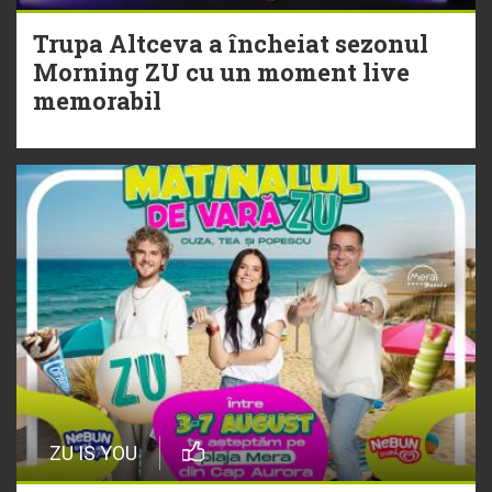
Trupa Altceva a încheiat sezonul
20 Iulie
Morning ZU cu un moment live
Torpedoul lui Morar: Theo Rose -
memorabil
„Ceai lângă tine”
ZU IS YOU