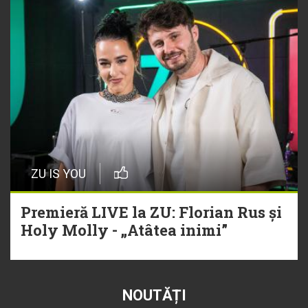
ZU IS YOU
Premieră LIVE la ZU: Florian Rus și
Holy Molly - „Atâtea inimi”
NOUTĂȚI