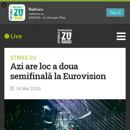
×
Radiozu
Get it
radiozu.ro
GRATIS - In Google Play
Live
ȘTIRILE ZU
Azi are loc a doua
semifinală la Eurovision
14 Mai 2026