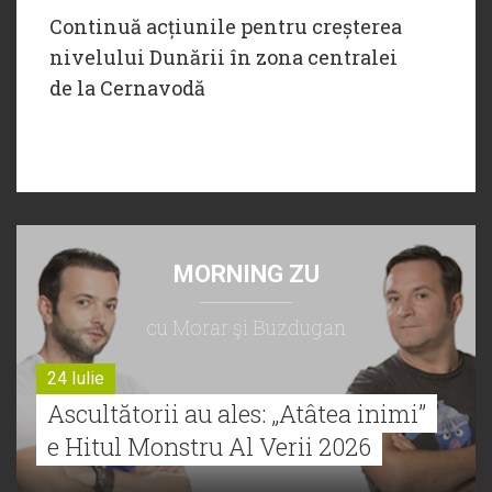
Continuă acțiunile pentru creșterea
nivelului Dunării în zona centralei
de la Cernavodă
MORNING ZU
cu Morar şi Buzdugan
24 Iulie
Ascultătorii au ales: „Atâtea inimi”
e Hitul Monstru Al Verii 2026