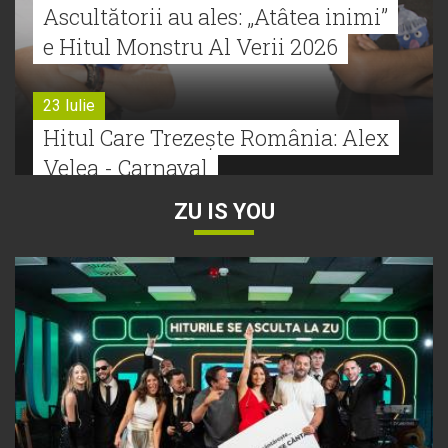
Ascultătorii au ales: „Atâtea inimi”
e Hitul Monstru Al Verii 2026
23 Iulie
Hitul Care Trezește România: Alex
Velea - Carnaval
ZU IS YOU
22 Iulie
Bătălie strânsă la Hitul Monstru Al
Verii: Cabron versus Faydee
21 Iulie
Dă volumul mai tare! Cabron vine
cu Hitul Monstru al Verii