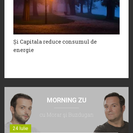
Și Capitala reduce consumul de
energie
MORNING ZU
cu Morar şi Buzdugan
24 Iulie