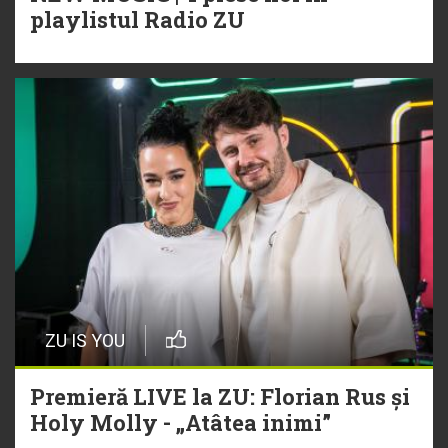
playlistul Radio ZU
ZU IS YOU
Premieră LIVE la ZU: Florian Rus și
Holy Molly - „Atâtea inimi”