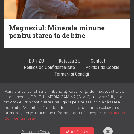
Magneziul: Minerala minune
pentru starea ta de bine
DJ-ii ZU
Reţeaua ZU
Contact
Politica de Confidentialitate
Politica de Cookie
Termeni și Condiții
Pentru a personaliza și îmbunătăți experiența dumneavoastră pe
Hiturile se ascultă la
!
site-ul nostru, GRUPUL MEDIA CAMINA (G.M.C) utilizează fișiere de
tip cookie. Prin continuarea navigării pe site sau prin apăsarea
butonului “Am înțeles”, sunteți de acord cu stocarea cookie-urilor
primare și terțe. Mai multe informații găsiți în secțiunea
Politica de
Confidentialitate
Politica de Cookie
Am înțeles