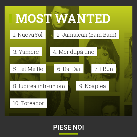
MOST WANTED
1. NuevaYol
2. Jamaican (Bam Bam)
3. Yamore
4. Mor după tine
5. Let Me Be
6. Dai Dai
7. I Run
8. Iubirea într-un om
9. Noaptea
10. Toreador
PIESE NOI