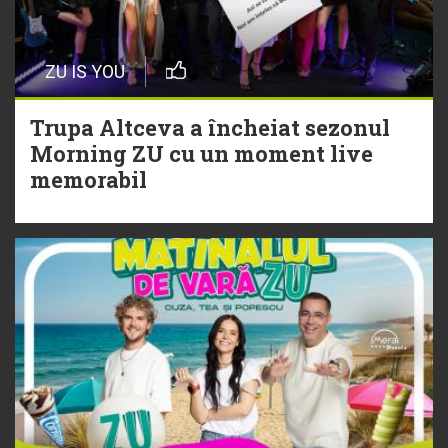
20 Iulie
Episod nou | Muzica Aia x DJ
ZU IS YOU
Christian Thomson
Trupa Altceva a încheiat sezonul
20 Iulie
Morning ZU cu un moment live
Torpedoul lui Morar: Theo Rose -
memorabil
„Ceai lângă tine”