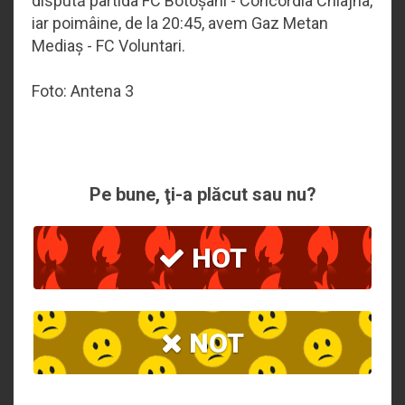
dispută partida FC Botoșani - Concordia Chiajna,
iar poimâine, de la 20:45, avem Gaz Metan
Mediaș - FC Voluntari.
Foto: Antena 3
Pe bune, ţi-a plăcut sau nu?
HOT
NOT