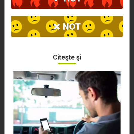
NOT
Citeşte şi