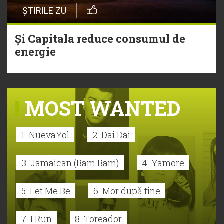
ȘTIRILE ZU
Și Capitala reduce consumul de
energie
MOST WANTED
1. NuevaYol
2. Dai Dai
3. Jamaican (Bam Bam)
4. Yamore
5. Let Me Be
6. Mor după tine
7. I Run
8. Toreador