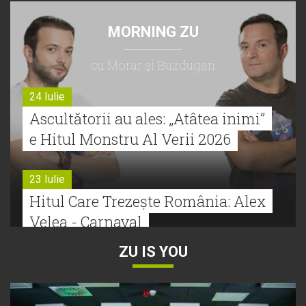
MORNING ZU
cu Morar şi Buzdugan
24 Iulie
Ascultătorii au ales: „Atâtea inimi”
e Hitul Monstru Al Verii 2026
23 Iulie
Hitul Care Trezește România: Alex
Velea - Carnaval
ZU IS YOU
22 Iulie
Bătălie strânsă la Hitul Monstru Al
Verii: Cabron versus Faydee