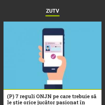
ZUTV
(P) 7 reguli ONJN pe care trebuie să
le știe orice jucător pasionat în