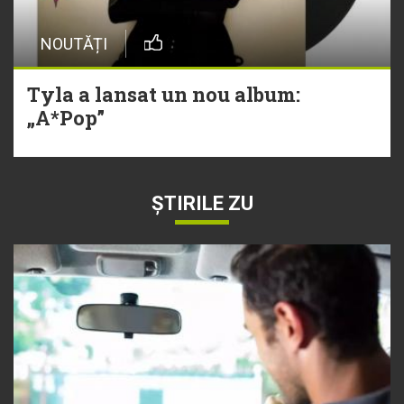
NOUTĂȚI
Tyla a lansat un nou album:
„A*Pop”
ȘTIRILE ZU