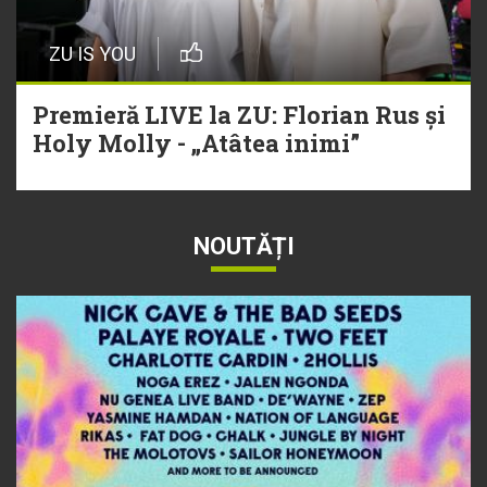
ZU IS YOU
Premieră LIVE la ZU: Florian Rus și
Holy Molly - „Atâtea inimi”
NOUTĂȚI