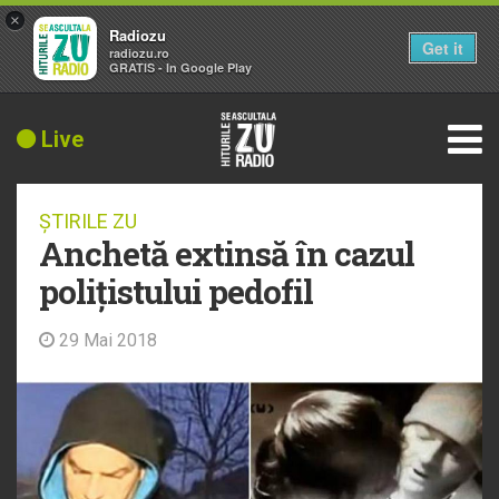
×
Radiozu
Get it
radiozu.ro
GRATIS - In Google Play
Live
ȘTIRILE ZU
Anchetă extinsă în cazul
polițistului pedofil
29 Mai 2018