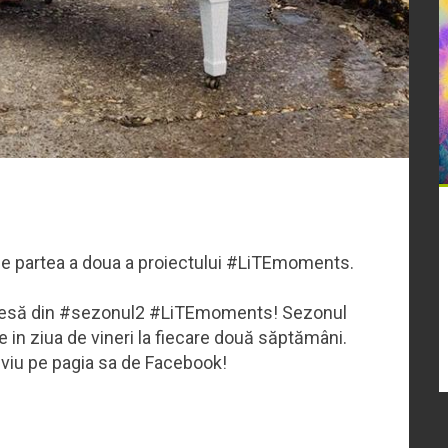
e partea a doua a proiectului #LiTEmoments.
ima piesă din #sezonul2 #LiTEmoments! Sezonul
 in ziua de vineri la fiecare două săptămâni.
 Liviu pe pagia sa de Facebook!