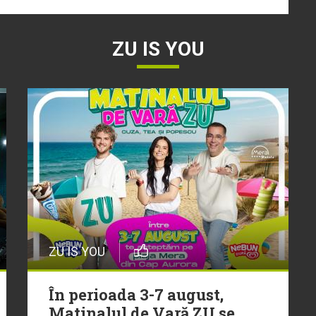
ZU IS YOU
ZU IS YOU
În perioada 3-7 august,
Matinalul de Vară ZU se