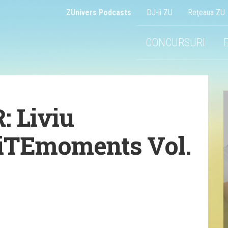
ZUnivers Podcasts
DJ-ii ZU
Reţeaua ZU
CONCURSURI
 Liviu
LiTEmoments Vol.