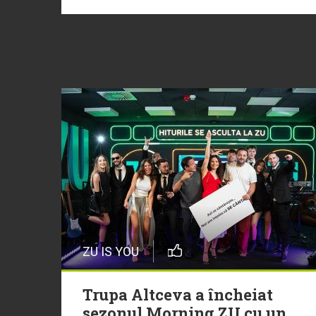
ZU IS YOU
Trupa Altceva a încheiat
sezonul Morning ZU cu un