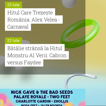
23 Iulie
Hitul Care Trezește
România: Alex Velea -
Carnaval
22 Iulie
Bătălie strânsă la Hitul
Monstru Al Verii: Cabron
versus Faydee
21 Iulie
Dă volumul mai tare!
Cabron vine cu Hitul
Monstru al Verii