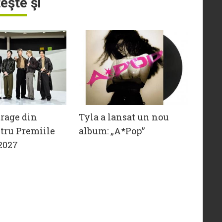
teşte şi
trage din
Tyla a lansat un nou
tru Premiile
album: „A*Pop”
2027