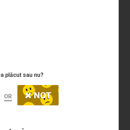
-a plăcut sau nu?
NOT
OR