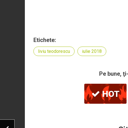
Etichete:
liviu teodorescu
iulie 2018
Pe bune, ţi
HOT