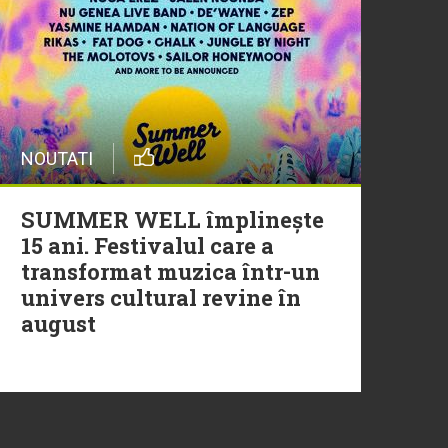
20 Iulie
Episod nou | Muzica Aia x
DJ Christian Thomson
20 Iulie
NOUTATI
Torpedoul lui Morar: Theo
Rose - „Ceai lângă tine”
SUMMER WELL împlinește
15 ani. Festivalul care a
transformat muzica într-un
univers cultural revine în
august