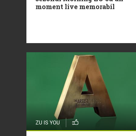
moment live memorabil
ZU IS YOU