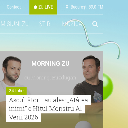
Contact
ZU LIVE
Bucureşti 89,0 FM
EMISIUNI ZU
ȘTIRI
MUZICA
MORNING ZU
cu Morar şi Buzdugan
24 Iulie
Ascultătorii au ales: „Atâtea
inimi” e Hitul Monstru Al
Verii 2026