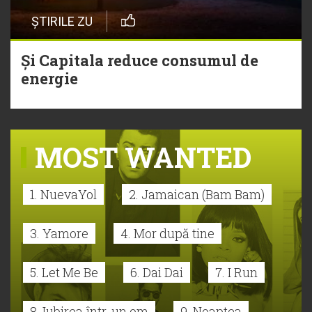
ȘTIRILE ZU
Și Capitala reduce consumul de
energie
MOST WANTED
1. NuevaYol
2. Jamaican (Bam Bam)
3. Yamore
4. Mor după tine
5. Let Me Be
6. Dai Dai
7. I Run
8. Iubirea într-un om
9. Noaptea