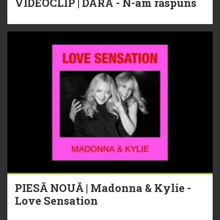
VIDEOCLIP | DARA - N-am răspuns
PIESĂ NOUĂ | Madonna & Kylie -
Love Sensation