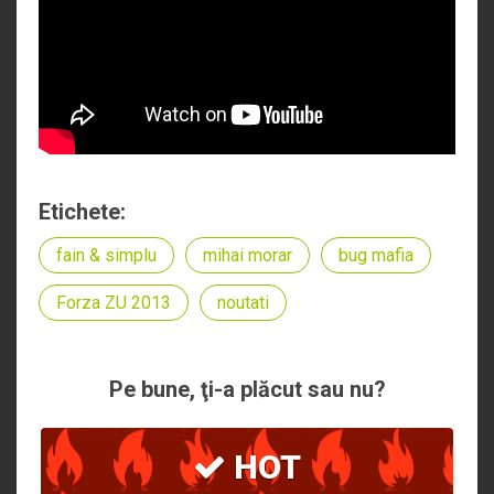
Etichete:
fain & simplu
mihai morar
bug mafia
Forza ZU 2013
noutati
Pe bune, ţi-a plăcut sau nu?
HOT