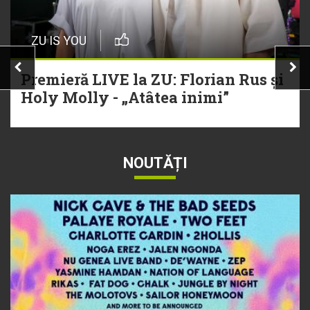
ZU IS YOU
Premieră LIVE la ZU: Florian Rus și
Holy Molly - „Atâtea inimi”
NOUTĂȚI