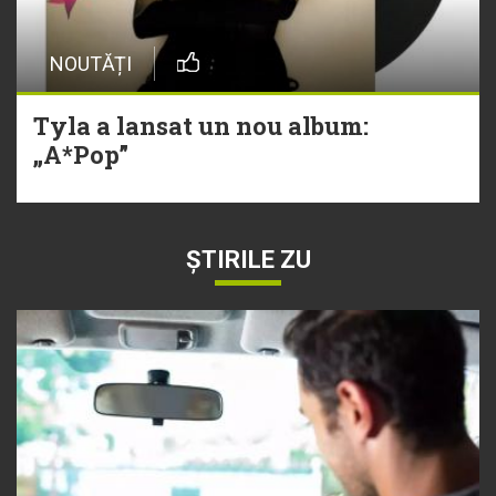
NOUTĂȚI
Tyla a lansat un nou album:
„A*Pop”
ȘTIRILE ZU