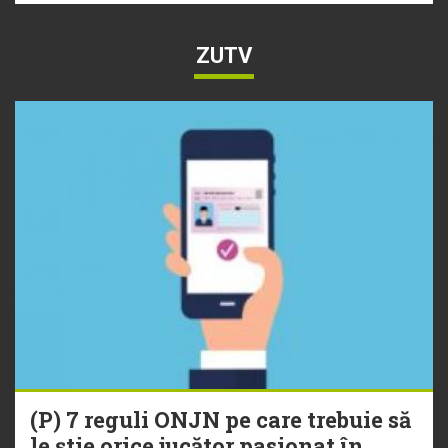
ZUTV
(P) 7 reguli ONJN pe care trebuie să
le știe orice jucător pasionat în