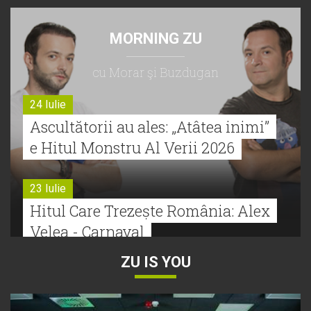
MORNING ZU
cu Morar şi Buzdugan
24 Iulie
Ascultătorii au ales: „Atâtea inimi”
e Hitul Monstru Al Verii 2026
23 Iulie
Hitul Care Trezește România: Alex
Velea - Carnaval
ZU IS YOU
22 Iulie
Bătălie strânsă la Hitul Monstru Al