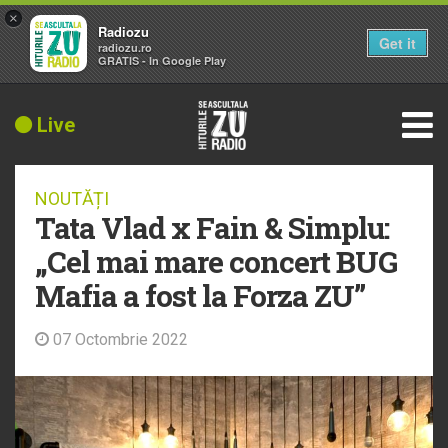
×
Radiozu
Get it
radiozu.ro
GRATIS - In Google Play
Live
NOUTĂȚI
Tata Vlad x Fain & Simplu:
„Cel mai mare concert BUG
Mafia a fost la Forza ZU”
07 Octombrie 2022