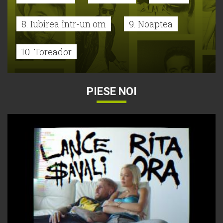
8. Iubirea într-un om
9. Noaptea
10. Toreador
PIESE NOI