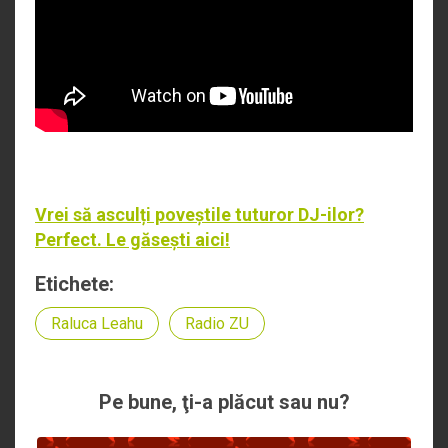
Vrei să asculți poveștile tuturor DJ-ilor?
Perfect. Le găsești aici!
Etichete:
Raluca Leahu
Radio ZU
Pe bune, ţi-a plăcut sau nu?