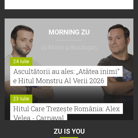
MORNING ZU
cu Morar şi Buzdugan
24 Iulie
Ascultătorii au ales: „Atâtea inimi”
e Hitul Monstru Al Verii 2026
23 Iulie
Hitul Care Trezește România: Alex
Velea - Carnaval
ZU IS YOU
22 Iulie