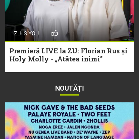
ZU IS YOU
Premieră LIVE la ZU: Florian Rus și
Holy Molly - „Atâtea inimi”
NOUTĂȚI