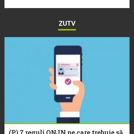
ZUTV
(P) 7 reguli ONJN pe care trebuie să