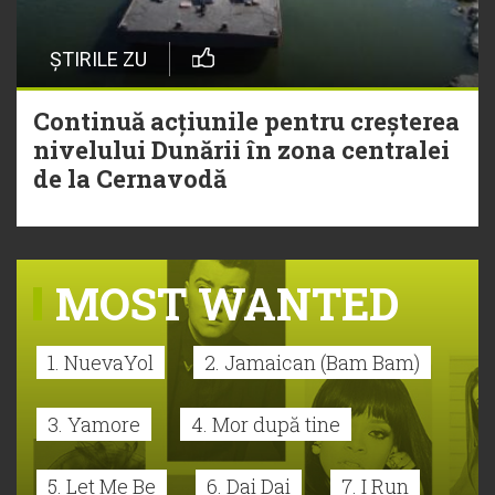
ȘTIRILE ZU
Continuă acțiunile pentru creșterea
nivelului Dunării în zona centralei
de la Cernavodă
MOST WANTED
1. NuevaYol
2. Jamaican (Bam Bam)
3. Yamore
4. Mor după tine
5. Let Me Be
6. Dai Dai
7. I Run