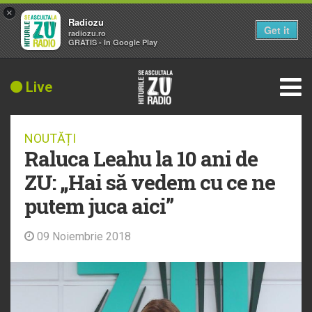
×
Radiozu
Get it
radiozu.ro
GRATIS - In Google Play
Live
NOUTĂȚI
Raluca Leahu la 10 ani de
ZU: „Hai să vedem cu ce ne
putem juca aici”
09 Noiembrie 2018