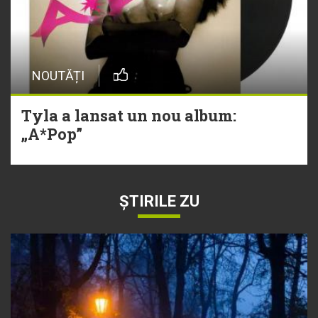
NOUTĂȚI
Tyla a lansat un nou album:
„A*Pop”
ȘTIRILE ZU