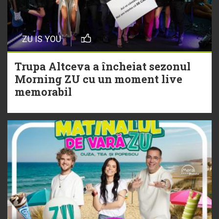
20 Iulie
Episod nou | Muzica Aia x DJ
ZU IS YOU
Christian Thomson
Trupa Altceva a încheiat sezonul
20 Iulie
Morning ZU cu un moment live
Torpedoul lui Morar: Theo Rose -
memorabil
„Ceai lângă tine”