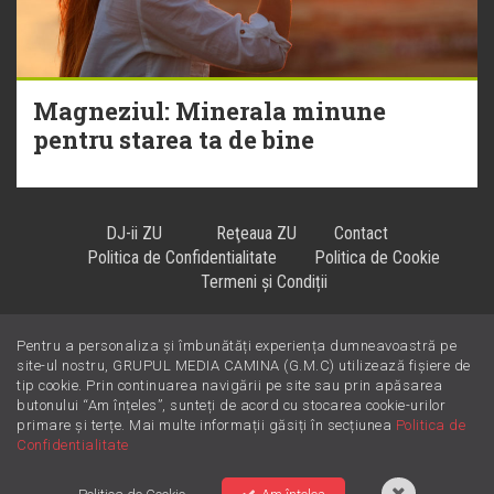
Magneziul: Minerala minune
pentru starea ta de bine
DJ-ii ZU
Reţeaua ZU
Contact
Politica de Confidentialitate
Politica de Cookie
Termeni și Condiții
Pentru a personaliza și îmbunătăți experiența dumneavoastră pe
Hiturile se ascultă la
!
site-ul nostru, GRUPUL MEDIA CAMINA (G.M.C) utilizează fișiere de
tip cookie. Prin continuarea navigării pe site sau prin apăsarea
butonului “Am înțeles”, sunteți de acord cu stocarea cookie-urilor
primare și terțe. Mai multe informații găsiți în secțiunea
Politica de
Confidentialitate