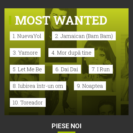
MOST WANTED
1. NuevaYol
2. Jamaican (Bam Bam)
3. Yamore
4. Mor după tine
5. Let Me Be
6. Dai Dai
7. I Run
8. Iubirea într-un om
9. Noaptea
10. Toreador
PIESE NOI