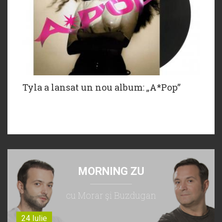
Tyla a lansat un nou album: „A*Pop”
MORNING ZU
cu Morar şi Buzdugan
24 Iulie