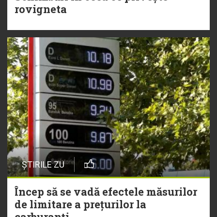
rovigneta
ȘTIRILE ZU
Încep să se vadă efectele măsurilor
de limitare a prețurilor la
carburanți