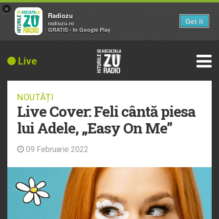
×
Radiozu
Get it
radiozu.ro
GRATIS - In Google Play
Live
NOUTĂȚI
Live Cover: Feli cântă piesa
lui Adele, „Easy On Me”
09 Februarie 2022