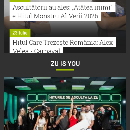
Ascultătorii au ales: „Atâtea inimi”
e Hitul Monstru Al Verii 2026
23 Iulie
Hitul Care Trezește România: Alex
Velea - Carnaval
ZU IS YOU
22 Iulie
Bătălie strânsă la Hitul Monstru Al
Verii: Cabron versus Faydee
21 Iulie
Dă volumul mai tare! Cabron vine
cu Hitul Monstru al Verii