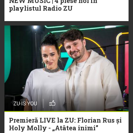
NEW MUSIC | 4 piese noi în
playlistul Radio ZU
ZU IS YOU
Premieră LIVE la ZU: Florian Rus și
Holy Molly - „Atâtea inimi”