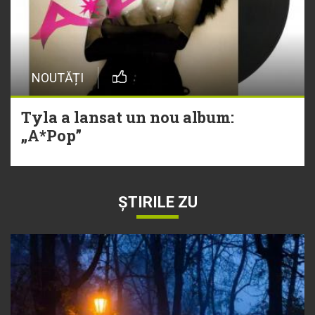
NOUTĂȚI
Tyla a lansat un nou album:
„A*Pop”
ȘTIRILE ZU