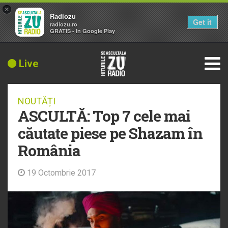
×
Radiozu
Get it
radiozu.ro
GRATIS - In Google Play
Live
NOUTĂȚI
ASCULTĂ: Top 7 cele mai
căutate piese pe Shazam în
România
19 Octombrie 2017