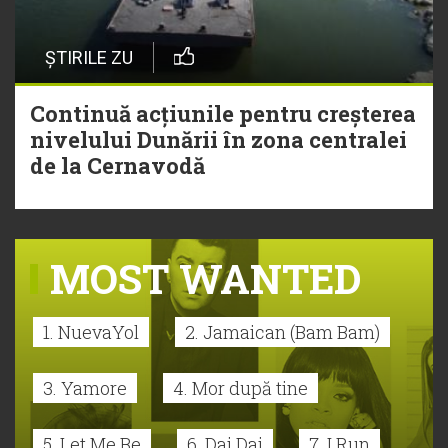
ȘTIRILE ZU
Continuă acțiunile pentru creșterea
nivelului Dunării în zona centralei
de la Cernavodă
MOST WANTED
1. NuevaYol
2. Jamaican (Bam Bam)
3. Yamore
4. Mor după tine
5. Let Me Be
6. Dai Dai
7. I Run