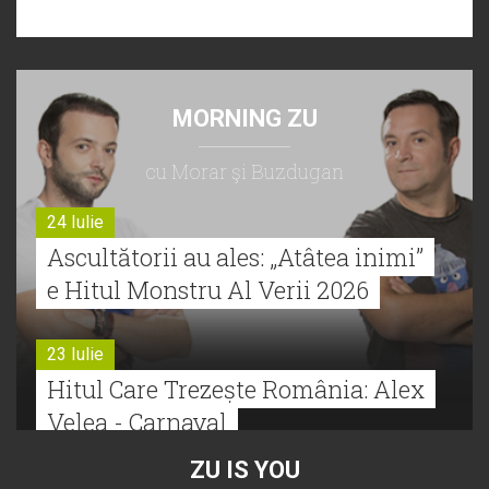
MORNING ZU
cu Morar şi Buzdugan
24 Iulie
Ascultătorii au ales: „Atâtea inimi”
e Hitul Monstru Al Verii 2026
23 Iulie
Hitul Care Trezește România: Alex
Velea - Carnaval
ZU IS YOU
22 Iulie