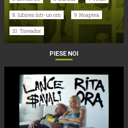
8. Iubirea într-un om
9. Noaptea
10. Toreador
PIESE NOI