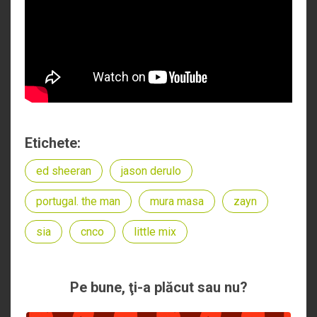
Etichete:
ed sheeran
jason derulo
portugal. the man
mura masa
zayn
sia
cnco
little mix
Pe bune, ţi-a plăcut sau nu?