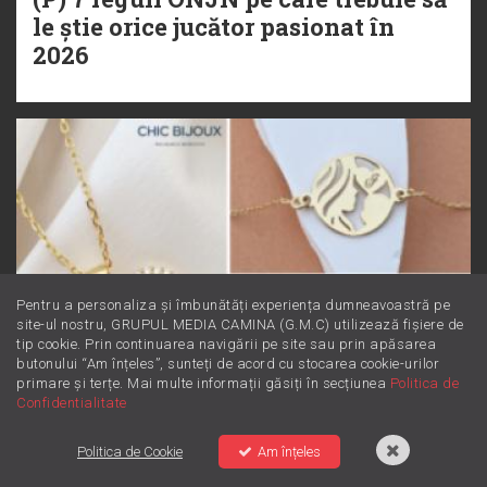
le știe orice jucător pasionat în
2026
Pentru a personaliza și îmbunătăți experiența dumneavoastră pe
site-ul nostru, GRUPUL MEDIA CAMINA (G.M.C) utilizează fișiere de
tip cookie. Prin continuarea navigării pe site sau prin apăsarea
butonului “Am înțeles”, sunteți de acord cu stocarea cookie-urilor
primare și terțe. Mai multe informații găsiți în secțiunea
Politica de
Confidentialitate
Politica de Cookie
Am înțeles
(P) Cadouri cu poveste: idei de