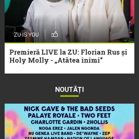
ZU IS YOU
Premieră LIVE la ZU: Florian Rus și
Holy Molly - „Atâtea inimi”
NOUTĂȚI