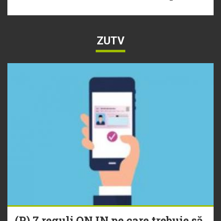
ZUTV
(P) 7 reguli ONJN pe care trebuie să