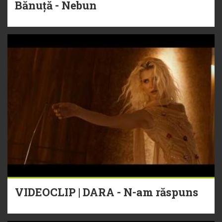
Bănuță - Nebun
VIDEOCLIP | DARA - N-am răspuns