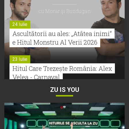
cu Morar şi Buzdugan
24 Iulie
Ascultătorii au ales: „Atâtea inimi”
e Hitul Monstru Al Verii 2026
23 Iulie
Hitul Care Trezește România: Alex
Velea - Carnaval
ZU IS YOU
22 Iulie
Bătălie strânsă la Hitul Monstru Al
Verii: Cabron versus Faydee
21 Iulie