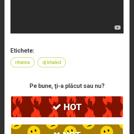
Etichete:
rihanna
dj khaled
Pe bune, ţi-a plăcut sau nu?
HOT