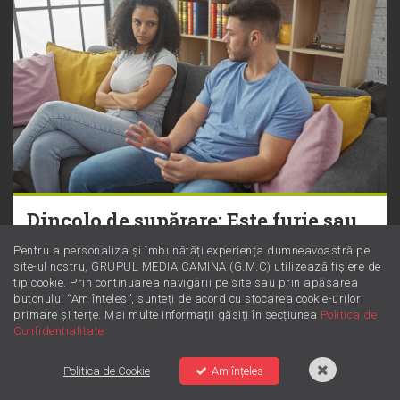
Dincolo de supărare: Este furie sau
iritare? Învață să le diferențiezi
Pentru a personaliza și îmbunătăți experiența dumneavoastră pe
site-ul nostru, GRUPUL MEDIA CAMINA (G.M.C) utilizează fișiere de
tip cookie. Prin continuarea navigării pe site sau prin apăsarea
butonului “Am înțeles”, sunteți de acord cu stocarea cookie-urilor
primare și terțe. Mai multe informații găsiți în secțiunea
Politica de
Confidentialitate
Politica de Cookie
Am înțeles