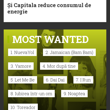
Și Capitala reduce consumul de
energie
MOST WANTED
1. NuevaYol
2. Jamaican (Bam Bam)
3. Yamore
4. Mor după tine
5. Let Me Be
6. Dai Dai
7. I Run
8. Iubirea într-un om
9. Noaptea
10. Toreador