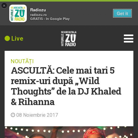
×
Radiozu
Get it
radiozu.ro
GRATIS - In Google Play
Live
NOUTĂȚI
ASCULTĂ: Cele mai tari 5
remix-uri după „Wild
Thoughts” de la DJ Khaled
& Rihanna
08 Noiembrie 2017