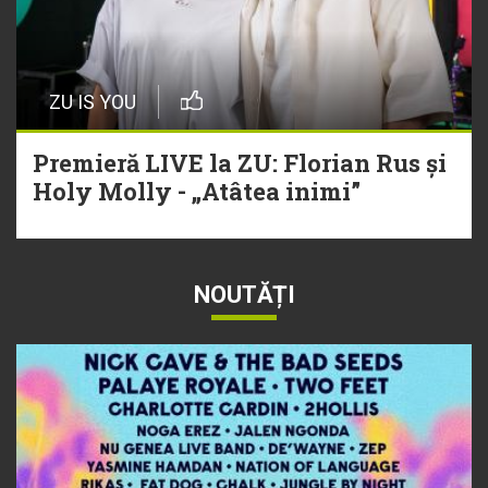
ZU IS YOU
Premieră LIVE la ZU: Florian Rus și
Holy Molly - „Atâtea inimi”
NOUTĂȚI