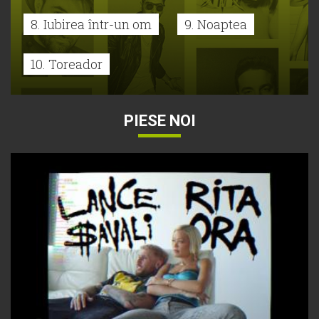
8. Iubirea într-un om
9. Noaptea
10. Toreador
PIESE NOI