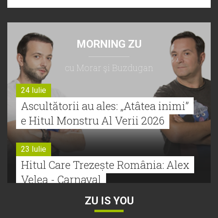
MORNING ZU
cu Morar şi Buzdugan
24 Iulie
Ascultătorii au ales: „Atâtea inimi”
e Hitul Monstru Al Verii 2026
23 Iulie
Hitul Care Trezește România: Alex
Velea - Carnaval
ZU IS YOU
22 Iulie