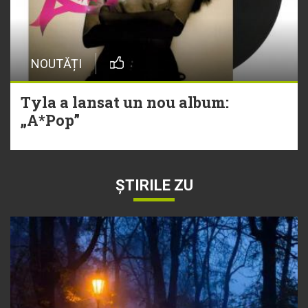
NOUTĂȚI
Tyla a lansat un nou album:
„A*Pop”
ȘTIRILE ZU