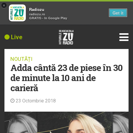
×
Radiozu
Get it
radiozu.ro
GRATIS - In Google Play
Live
NOUTĂȚI
Adda cântă 23 de piese în 30
de minute la 10 ani de
carieră
23 Octombrie 2018