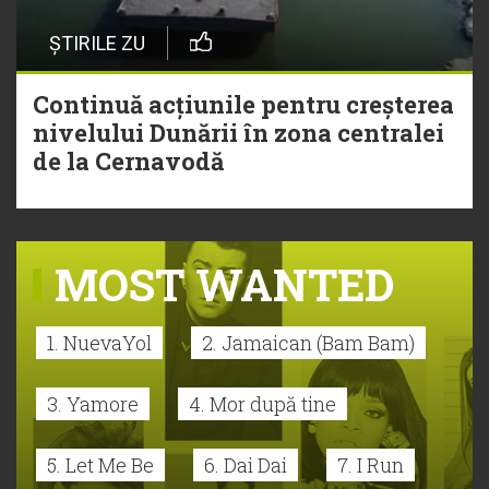
ȘTIRILE ZU
Continuă acțiunile pentru creșterea
nivelului Dunării în zona centralei
de la Cernavodă
MOST WANTED
1. NuevaYol
2. Jamaican (Bam Bam)
3. Yamore
4. Mor după tine
5. Let Me Be
6. Dai Dai
7. I Run