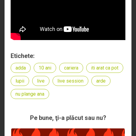
Etichete:
adda
10 ani
cariera
iti arat ca pot
lupii
live
live session
arde
nu plange ana
Pe bune, ţi-a plăcut sau nu?