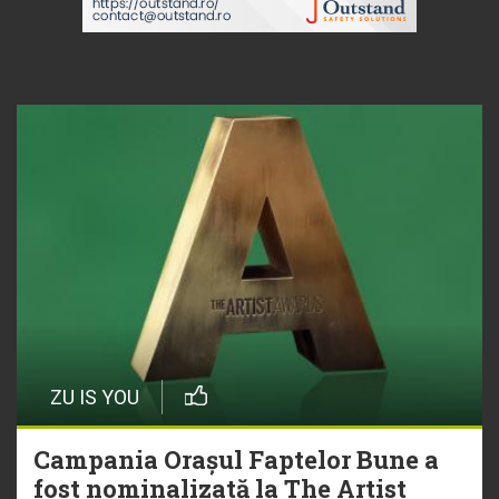
ZU IS YOU
Campania Orașul Faptelor Bune a
fost nominalizată la The Artist