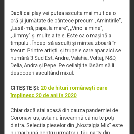
Dacă dai play vei putea asculta mai mult de o
oră și jumătate de cântece precum „Amintirile”,
„Lasă-mă, papa, la mare”, „Vino la mine”,
„Jimmy” și multe altele. Este ca o mașină a
timpului. Începi să asculți și mintea zboară în
trecut. Printre artiștii și trupele care apar aici se
numără 3 Sud Est, Andre, Valahia, Voltaj, N&D,
Delia, Andra și Pepe. Pe ceilalți te lăsăm să îi
descoperi ascultând mixul.
CITEȘTE ȘI:
20 de hituri românești care
împlinesc 20 de ani în 2020
Chiar dacă stai acasă din cauza pandemiei de
Coronavirus, asta nu înseamnă că nu te poți
distra. Selecția pieselor din „Nostalgia Mix” este
numai bună pentru următorul tău party din