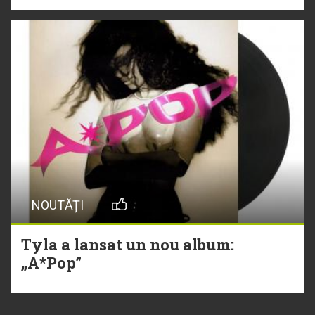
NOUTĂȚI
Tyla a lansat un nou album:
„A*Pop”