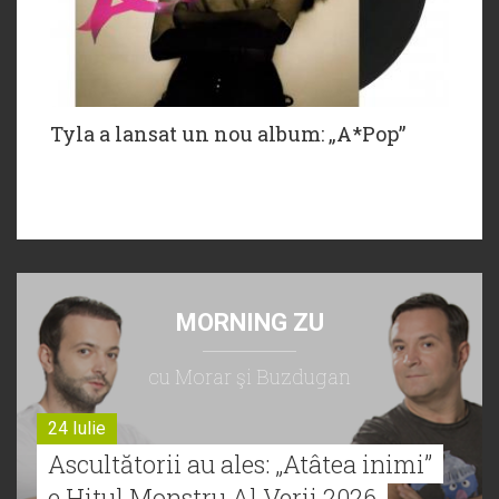
Tyla a lansat un nou album: „A*Pop”
MORNING ZU
cu Morar şi Buzdugan
24 Iulie
Ascultătorii au ales: „Atâtea inimi”
e Hitul Monstru Al Verii 2026