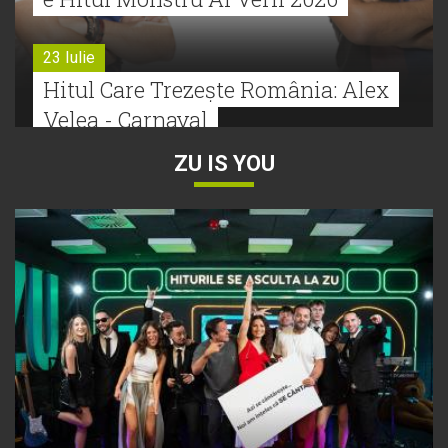
23 Iulie
Hitul Care Trezește România: Alex
Velea - Carnaval
ZU IS YOU
22 Iulie
Bătălie strânsă la Hitul Monstru Al
Verii: Cabron versus Faydee
21 Iulie
Dă volumul mai tare! Cabron vine
cu Hitul Monstru al Verii
20 Iulie