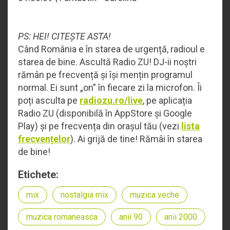
PS: HEI! CITEȘTE ASTA!
Când România e în starea de urgență, radioul e
starea de bine. Ascultă Radio ZU! DJ-ii noștri
rămân pe frecvență și își mențin programul
normal. Ei sunt „on” în fiecare zi la microfon. Îi
poți asculta pe
radiozu.ro/live
, pe aplicația
Radio ZU (disponibilă în AppStore și Google
Play) și pe frecvența din orașul tău (vezi
lista
frecvențelor
). Ai grijă de tine! Rămâi în starea
de bine!
Etichete:
mix
nostalgia mix
muzica veche
muzica romaneasca
anii 90
anii 2000