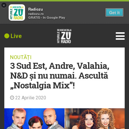
×
Radiozu
Get it
radiozu.ro
GRATIS - In Google Play
Live
NOUTĂȚI
3 Sud Est, Andre, Valahia,
N&D și nu numai. Ascultă
„Nostalgia Mix”!
22 Aprilie 2020