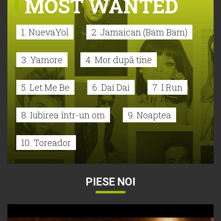
MOST WANTED
1. NuevaYol
2. Jamaican (Bam Bam)
3. Yamore
4. Mor după tine
5. Let Me Be
6. Dai Dai
7. I Run
8. Iubirea într-un om
9. Noaptea
10. Toreador
PIESE NOI