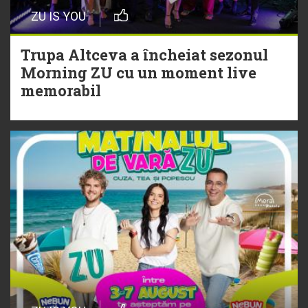
Episod nou | Muzica Aia x DJ
ZU IS YOU
Christian Thomson
Trupa Altceva a încheiat sezonul
20 Iulie
Morning ZU cu un moment live
Torpedoul lui Morar: Theo Rose -
memorabil
„Ceai lângă tine”