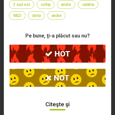
3 sud est
voltaj
andre
valahia
N&D
delia
andra
Pe bune, ţi-a plăcut sau nu?
HOT
NOT
Citeşte şi