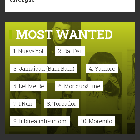
MOST WANTED
1. NuevaYol
2. Dai Dai
3. Jamaican (Bam Bam)
4. Yamore
5. Let Me Be
6. Mor după tine
7. I Run
8. Toreador
9. Iubirea într-un om
10. Morenito