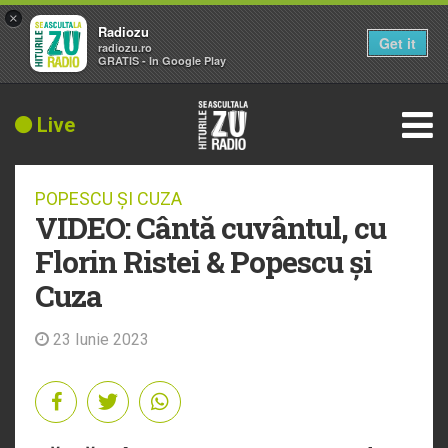
×
Radiozu
Get it
radiozu.ro
GRATIS - In Google Play
Live
POPESCU ȘI CUZA
VIDEO: Cântă cuvântul, cu
Florin Ristei & Popescu și
Cuza
23 Iunie 2023