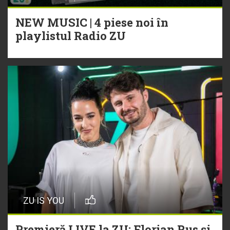
NEW MUSIC | 4 piese noi în
playlistul Radio ZU
ZU IS YOU
Premieră LIVE la ZU: Florian Rus și