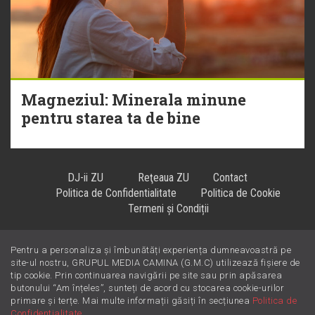
Magneziul: Minerala minune
pentru starea ta de bine
DJ-ii ZU
Reţeaua ZU
Contact
Politica de Confidentialitate
Politica de Cookie
Termeni și Condiții
Pentru a personaliza și îmbunătăți experiența dumneavoastră pe
Hiturile se ascultă la
!
site-ul nostru, GRUPUL MEDIA CAMINA (G.M.C) utilizează fișiere de
tip cookie. Prin continuarea navigării pe site sau prin apăsarea
butonului “Am înțeles”, sunteți de acord cu stocarea cookie-urilor
primare și terțe. Mai multe informații găsiți în secțiunea
Politica de
Confidentialitate