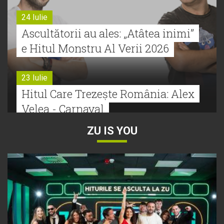
24 Iulie
Ascultătorii au ales: „Atâtea inimi”
e Hitul Monstru Al Verii 2026
23 Iulie
Hitul Care Trezește România: Alex
Velea - Carnaval
ZU IS YOU
22 Iulie
Bătălie strânsă la Hitul Monstru Al
Verii: Cabron versus Faydee
21 Iulie
Dă volumul mai tare! Cabron vine