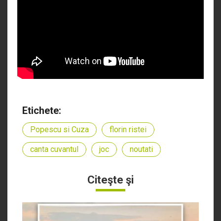
Etichete:
Popescu si Cuza
florin ristei
canta cuvantul
joc
noutati
Citeşte şi