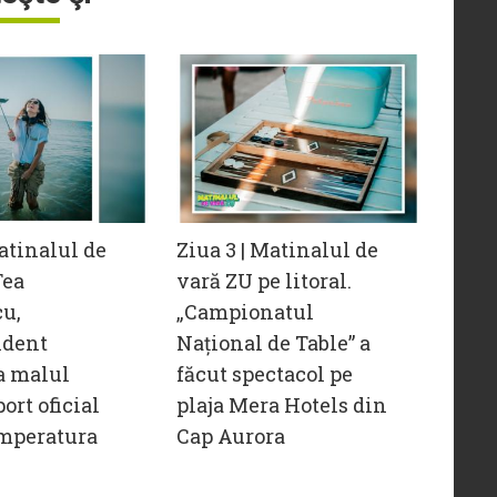
Matinalul de
Ziua 3 | Matinalul de
Tea
vară ZU pe litoral.
u,
„Campionatul
ndent
Național de Table” a
la malul
făcut spectacol pe
ort oficial
plaja Mera Hotels din
emperatura
Cap Aurora