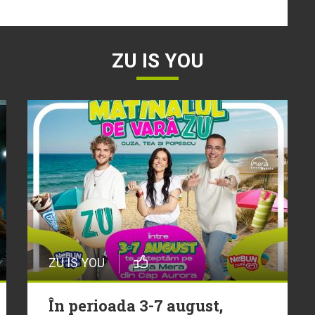
ZU IS YOU
ZU IS YOU
În perioada 3-7 august,