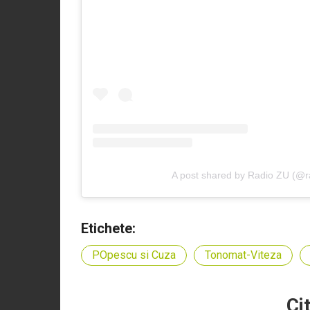
A post shared by Radio ZU (@ra
Etichete:
POpescu si Cuza
Tonomat-Viteza
Ci