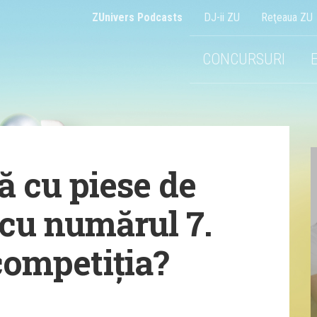
ZUnivers Podcasts
DJ-ii ZU
Reţeaua ZU
CONCURSURI
 cu piese de
 cu numărul 7.
competiția?