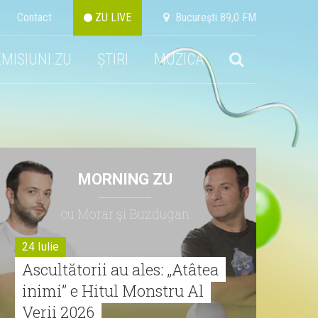
Contact
ZU LIVE
Bucureşti 89,0 FM
EMISIUNI ZU
ȘTIRI
MUZICA
MORNING ZU
cu Morar şi Buzdugan
24 Iulie
Ascultătorii au ales: „Atâtea
inimi” e Hitul Monstru Al
Verii 2026