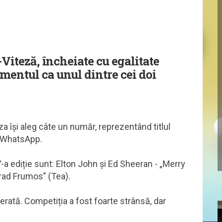
Viteză, încheiate cu egalitate
mentul ca unul dintre cei doi
za își aleg câte un număr, reprezentând titlul
e WhatsApp.
7-a ediție sunt: Elton John și Ed Sheeran - „Merry
Brad Frumos” (Tea).
ferată. Competiția a fost foarte strânsă, dar