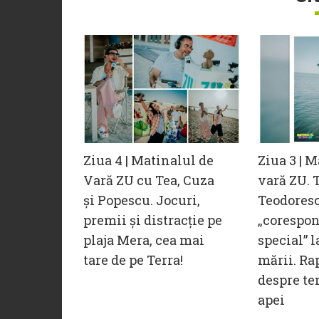
Ziua 4 | Matinalul de
Ziua 3 | 
Vară ZU cu Tea, Cuza
vară ZU. 
și Popescu. Jocuri,
Teodoresc
premii și distracție pe
„corespo
plaja Mera, cea mai
special” 
tare de pe Terra!
mării. Rap
despre t
apei