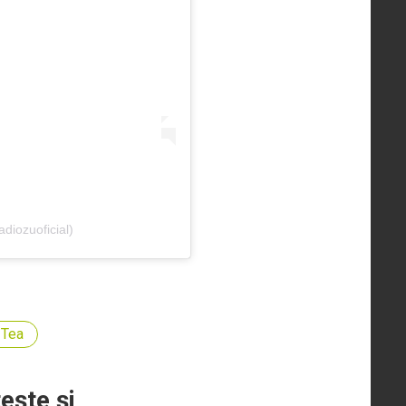
diozuoficial)
Tea
teşte şi