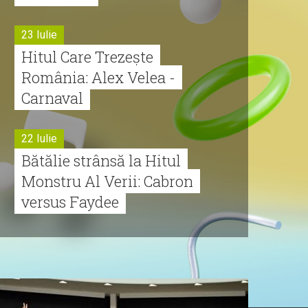
23 Iulie
Hitul Care Trezește
România: Alex Velea -
Carnaval
22 Iulie
Bătălie strânsă la Hitul
Monstru Al Verii: Cabron
versus Faydee
21 Iulie
Dă volumul mai tare!
Cabron vine cu Hitul
Monstru al Verii