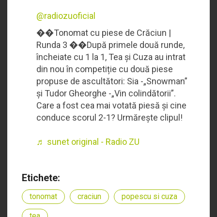
@radiozuoficial
��Tonomat cu piese de Crăciun |
Runda 3 ��După primele două runde,
încheiate cu 1 la 1, Tea și Cuza au intrat
din nou în competiție cu două piese
propuse de ascultători: Sia -„Snowman”
și Tudor Gheorghe -„Vin colindătorii”.
Care a fost cea mai votată piesă și cine
conduce scorul 2-1? Urmărește clipul!
♬ sunet original - Radio ZU
Etichete:
tonomat
craciun
popescu si cuza
tea