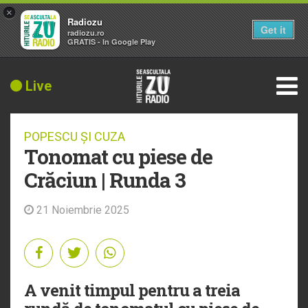
×
Radiozu
Get it
radiozu.ro
GRATIS - In Google Play
Live
POPESCU ȘI CUZA
Tonomat cu piese de
Crăciun | Runda 3
21 Noiembrie 2025
A venit timpul pentru a treia