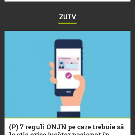
ZUTV
(P) 7 reguli ONJN pe care trebuie să
le știe orice jucător pasionat în