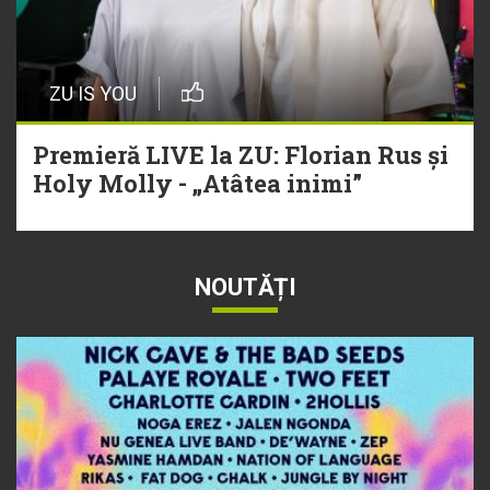
ZU IS YOU
Premieră LIVE la ZU: Florian Rus și
Holy Molly - „Atâtea inimi”
NOUTĂȚI