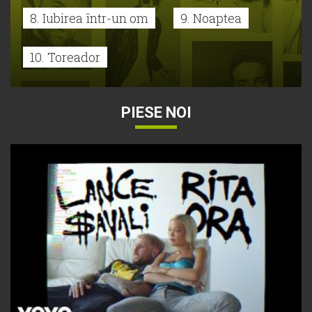
8. Iubirea într-un om
9. Noaptea
10. Toreador
PIESE NOI