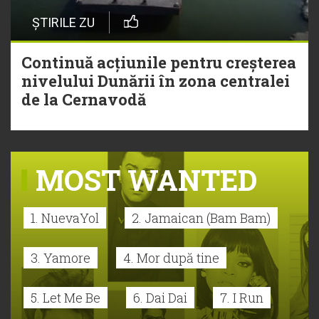
ȘTIRILE ZU
Continuă acțiunile pentru creșterea
nivelului Dunării în zona centralei
de la Cernavodă
MOST WANTED
1. NuevaYol
2. Jamaican (Bam Bam)
3. Yamore
4. Mor după tine
5. Let Me Be
6. Dai Dai
7. I Run