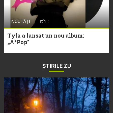
NOUTĂȚI
Tyla a lansat un nou album:
„A*Pop”
ȘTIRILE ZU