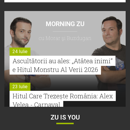
MORNING ZU
cu Morar şi Buzdugan
24 Iulie
Ascultătorii au ales: „Atâtea inimi”
e Hitul Monstru Al Verii 2026
23 Iulie
Hitul Care Trezește România: Alex
Velea - Carnaval
ZU IS YOU
22 Iulie