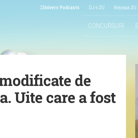
ZUnivers Podcasts
DJ-ii ZU
Reţeaua ZU
CONCURSURI
 modificate de
. Uite care a fost