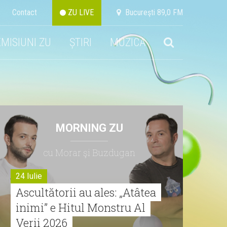
Contact
ZU LIVE
Bucureşti 89,0 FM
EMISIUNI ZU
ȘTIRI
MUZICA
MORNING ZU
cu Morar şi Buzdugan
24 Iulie
Ascultătorii au ales: „Atâtea
inimi” e Hitul Monstru Al
Verii 2026