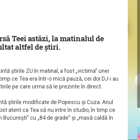
rsă Teei astăzi, la matinalul de
at altfel de știri.
ă știrile ZU în matinal, a fost „victima” unei
timp ce Tea era într-o mică pauză, cei doi DJ-i au
tirile pe care urma să le prezinte în direct.
tă știrile modificate de Popescu și Cuza. Anul
st atent ca Tea să nu intre în studio, în timp ce
București” cu „84 de grade” și „masă caldă în