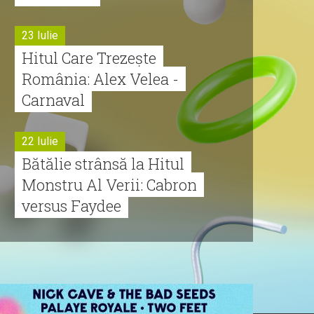
23 Iulie
Hitul Care Trezește
România: Alex Velea -
Carnaval
22 Iulie
Bătălie strânsă la Hitul
Monstru Al Verii: Cabron
versus Faydee
21 Iulie
Dă volumul mai tare!
Cabron vine cu Hitul
Monstru al Verii