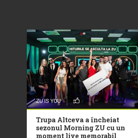
ZU IS YOU
Trupa Altceva a încheiat
sezonul Morning ZU cu un
moment live memorabil