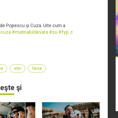
 de Popescu și Cuza. Uite cum a
icuza
#matinaluldevara
#zu
#fyp
♬
ea
stiri
farsa
teşte şi