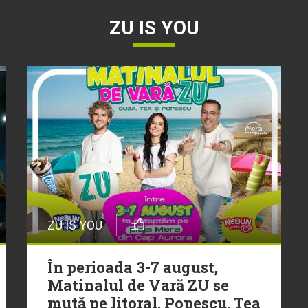
ZU IS YOU
ZU IS YOU
În perioada 3-7 august,
Matinalul de Vară ZU se
mută pe litoral. Popescu, Tea