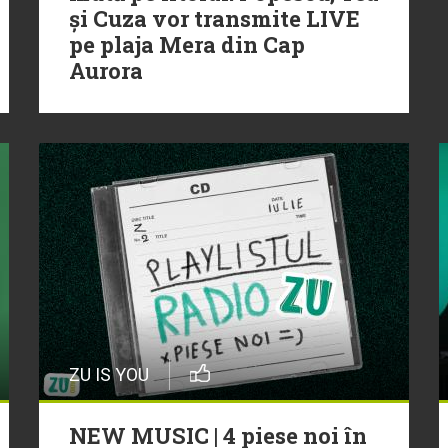
și Cuza vor transmite LIVE
pe plaja Mera din Cap
Aurora
ZU IS YOU
NEW MUSIC | 4 piese noi în