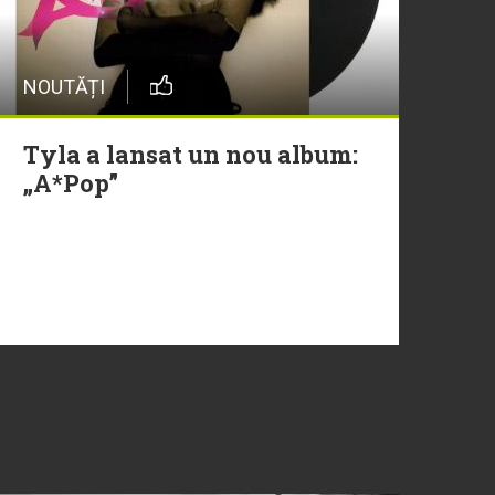
NOUTĂȚI
Tyla a lansat un nou album:
„A*Pop”