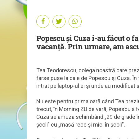
Popescu și Cuza i-au făcut o fa
vacanță. Prin urmare, am ascult
Tea Teodorescu, colega noastră care prezint
farse puse la cale de Popescu și Cuza. În 
intrat pe laptop-ul ei și unde au modificat ș
Nu este pentru prima oară când Tea prezin
trecut, în Morning ZU de vară, Popescu a fo
Cuza se amuza schimbând „29 de grade în 
școli” cu „masă rece și mici în școli”.