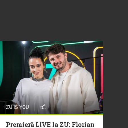
ZU IS YOU
Premieră LIVE la ZU: Florian