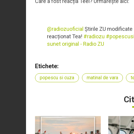
Care a fost reacția Teei? Urmărește aici:
@radiozuoficial
Știrile ZU modificate
reacționat Tea!
#radiozu
#popescus
sunet original - Radio ZU
Etichete:
popescu si cuza
matinal de vara
t
Ci