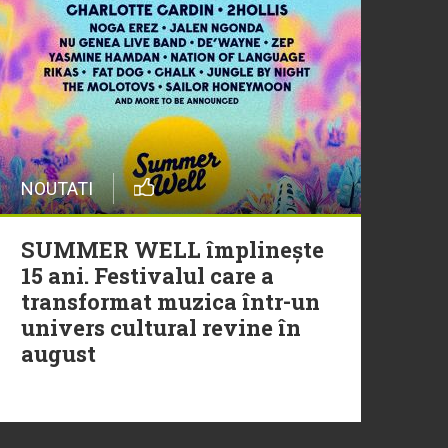
20 Iulie
Episod nou | Muzica Aia x
DJ Christian Thomson
20 Iulie
NOUTATI
Torpedoul lui Morar: Theo
Rose - „Ceai lângă tine”
SUMMER WELL împlinește
15 ani. Festivalul care a
transformat muzica într-un
univers cultural revine în
august