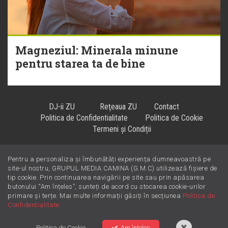
Magneziul: Minerala minune
pentru starea ta de bine
DJ-ii ZU
Reţeaua ZU
Contact
Politica de Confidentialitate
Politica de Cookie
Termeni și Condiții
Pentru a personaliza și îmbunătăți experiența dumneavoastră pe
Hiturile se ascultă la
!
site-ul nostru, GRUPUL MEDIA CAMINA (G.M.C) utilizează fișiere de
tip cookie. Prin continuarea navigării pe site sau prin apăsarea
butonului “Am înțeles”, sunteți de acord cu stocarea cookie-urilor
primare și terțe. Mai multe informații găsiți în secțiunea
Politica de
Confidentialitate
Politica de Cookie
Am înțeles