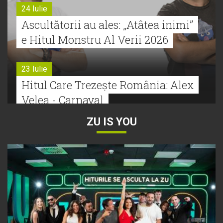
24 Iulie
Ascultătorii au ales: „Atâtea inimi”
e Hitul Monstru Al Verii 2026
23 Iulie
Hitul Care Trezește România: Alex
Velea - Carnaval
ZU IS YOU
22 Iulie
Bătălie strânsă la Hitul Monstru Al
Verii: Cabron versus Faydee
21 Iulie
Dă volumul mai tare! Cabron vine
cu Hitul Monstru al Verii