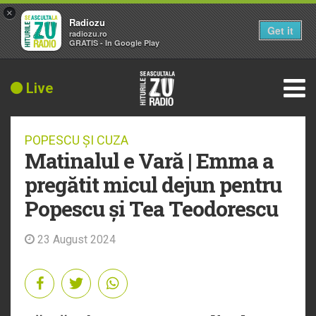
×
Radiozu
Get it
radiozu.ro
GRATIS - In Google Play
Live
POPESCU ȘI CUZA
Matinalul e Vară | Emma a
pregătit micul dejun pentru
Popescu și Tea Teodorescu
23 August 2024