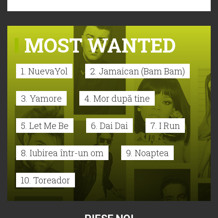
MOST WANTED
1. NuevaYol
2. Jamaican (Bam Bam)
3. Yamore
4. Mor după tine
5. Let Me Be
6. Dai Dai
7. I Run
8. Iubirea într-un om
9. Noaptea
10. Toreador