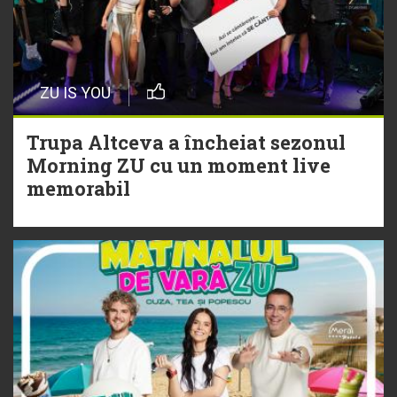
20 Iulie
Episod nou | Muzica Aia x DJ
ZU IS YOU
Christian Thomson
Trupa Altceva a încheiat sezonul
20 Iulie
Morning ZU cu un moment live
Torpedoul lui Morar: Theo Rose -
memorabil
„Ceai lângă tine”