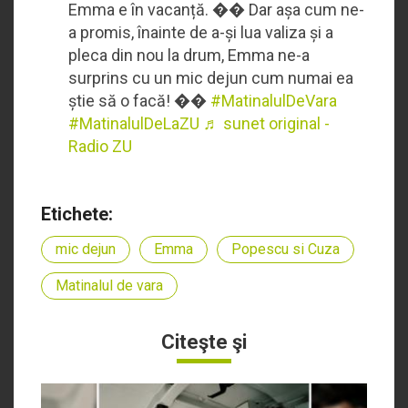
Emma e în vacanță. �� Dar așa cum ne-
a promis, înainte de a-și lua valiza și a
pleca din nou la drum, Emma ne-a
surprins cu un mic dejun cum numai ea
știe să o facă! ��
#MatinalulDeVara
#MatinalulDeLaZU
♬ sunet original -
Radio ZU
Etichete:
mic dejun
Emma
Popescu si Cuza
Matinalul de vara
Citeşte şi