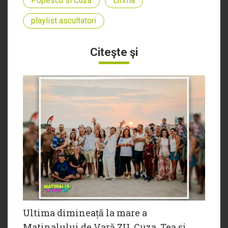
Popescu si Cuza
Emma
playlist ascultatori
Citeşte şi
Ultima dimineață la mare a
Matinalului de Vară ZU. Cuza, Tea și