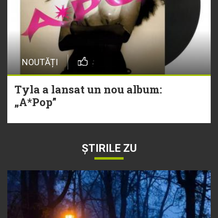
NOUTĂȚI
Tyla a lansat un nou album:
„A*Pop”
ȘTIRILE ZU