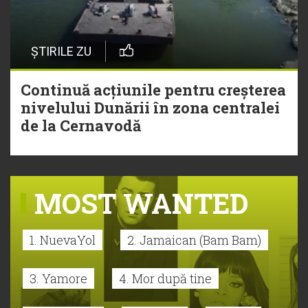
ȘTIRILE ZU
Continuă acțiunile pentru creșterea
nivelului Dunării în zona centralei
de la Cernavodă
MOST WANTED
1. NuevaYol
2. Jamaican (Bam Bam)
3. Yamore
4. Mor după tine