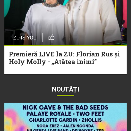
ZU IS YOU
Premieră LIVE la ZU: Florian Rus și
Holy Molly - „Atâtea inimi”
NOUTĂȚI