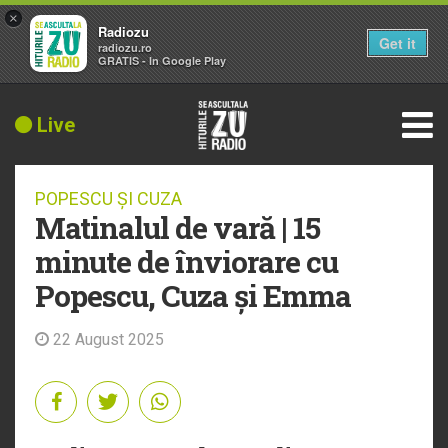
×
Radiozu
Get it
radiozu.ro
GRATIS - In Google Play
Live
POPESCU ȘI CUZA
Matinalul de vară | 15
minute de înviorare cu
Popescu, Cuza și Emma
22 August 2025