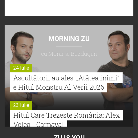
MORNING ZU
cu Morar şi Buzdugan
24 Iulie
Ascultătorii au ales: „Atâtea inimi”
e Hitul Monstru Al Verii 2026
23 Iulie
Hitul Care Trezește România: Alex
Velea - Carnaval
ZU IS YOU