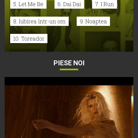
5. Let Me Be
6. Dai Dai
7. I Run
8. Iubirea într-un om
9. Noaptea
10. Toreador
PIESE NOI