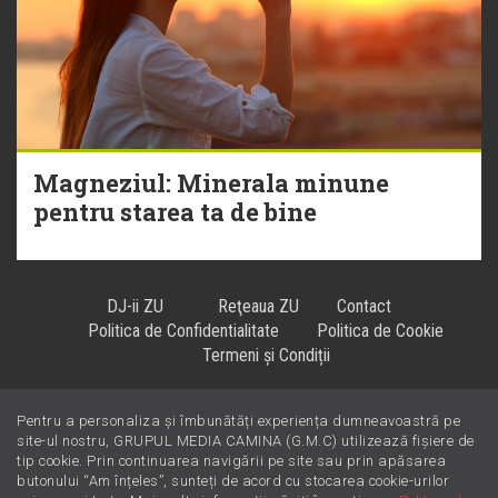
Magneziul: Minerala minune
pentru starea ta de bine
DJ-ii ZU
Reţeaua ZU
Contact
Politica de Confidentialitate
Politica de Cookie
Termeni și Condiții
Pentru a personaliza și îmbunătăți experiența dumneavoastră pe
Hiturile se ascultă la
!
site-ul nostru, GRUPUL MEDIA CAMINA (G.M.C) utilizează fișiere de
tip cookie. Prin continuarea navigării pe site sau prin apăsarea
butonului “Am înțeles”, sunteți de acord cu stocarea cookie-urilor