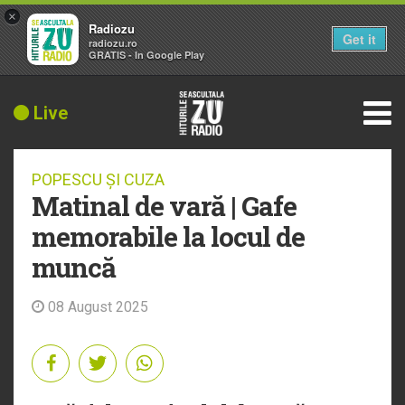
×
Radiozu
Get it
radiozu.ro
GRATIS - In Google Play
Live
POPESCU ȘI CUZA
Matinal de vară | Gafe
memorabile la locul de
muncă
08 August 2025