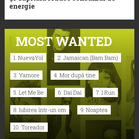
energie
MOST WANTED
1. NuevaYol
2. Jamaican (Bam Bam)
3. Yamore
4. Mor după tine
5. Let Me Be
6. Dai Dai
7. I Run
8. Iubirea într-un om
9. Noaptea
10. Toreador