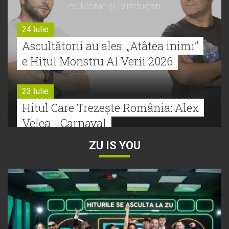
cu Morar şi Buzdugan
24 Iulie
Ascultătorii au ales: „Atâtea inimi”
e Hitul Monstru Al Verii 2026
23 Iulie
Hitul Care Trezește România: Alex
Velea - Carnaval
ZU IS YOU
22 Iulie
Bătălie strânsă la Hitul Monstru Al
Verii: Cabron versus Faydee
21 Iulie