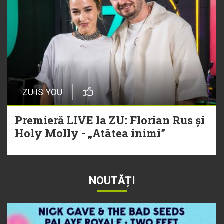
ZU IS YOU
Premieră LIVE la ZU: Florian Rus și
Holy Molly - „Atâtea inimi”
NOUTĂȚI