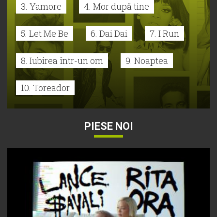
3. Yamore
4. Mor după tine
5. Let Me Be
6. Dai Dai
7. I Run
8. Iubirea într-un om
9. Noaptea
10. Toreador
PIESE NOI