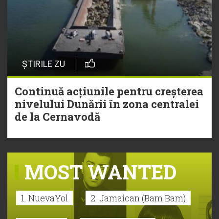
ȘTIRILE ZU
Continuă acțiunile pentru creșterea
nivelului Dunării în zona centralei
de la Cernavodă
MOST WANTED
1. NuevaYol
2. Jamaican (Bam Bam)