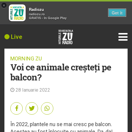
×
Radiozu
Get it
radiozu.ro
GRATIS - In Google Play
Live
MORNING ZU
Voi ce animale creșteți pe
balcon?
28 Ianuarie 2022
În 2022, plantele nu se mai cresc pe balcon.
Acestea au fost înlocuite cu animale. Da, da!