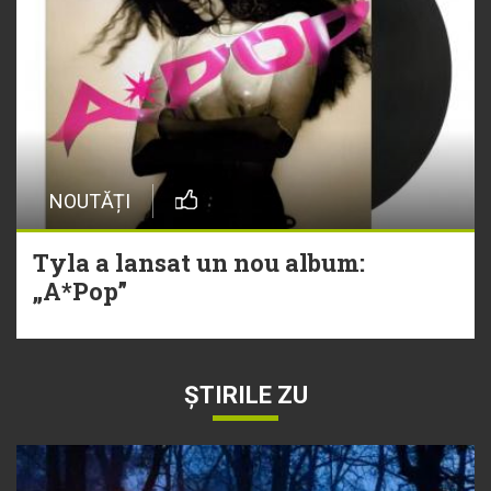
NOUTĂȚI
Tyla a lansat un nou album:
„A*Pop”
ȘTIRILE ZU