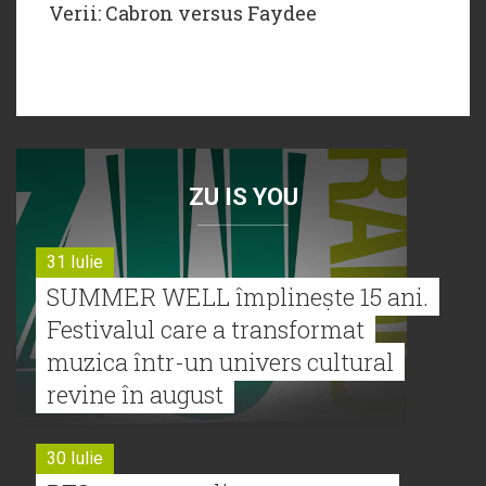
Verii: Cabron versus Faydee
ZU IS YOU
31 Iulie
SUMMER WELL împlinește 15 ani.
Festivalul care a transformat
muzica într-un univers cultural
revine în august
30 Iulie