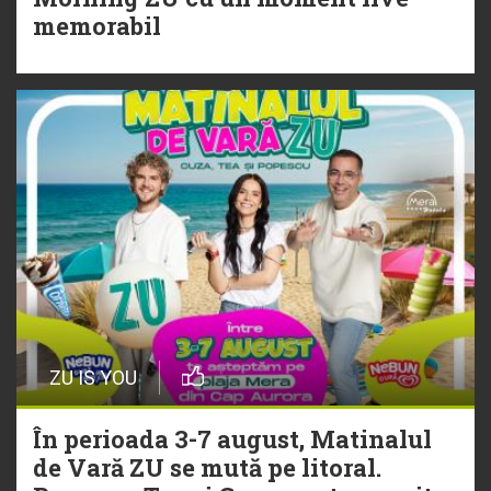
memorabil
29 Iulie
NEW MUSIC | 5 piese noi în
playlistul Radio ZU
ZU IS YOU
În perioada 3-7 august, Matinalul
de Vară ZU se mută pe litoral.