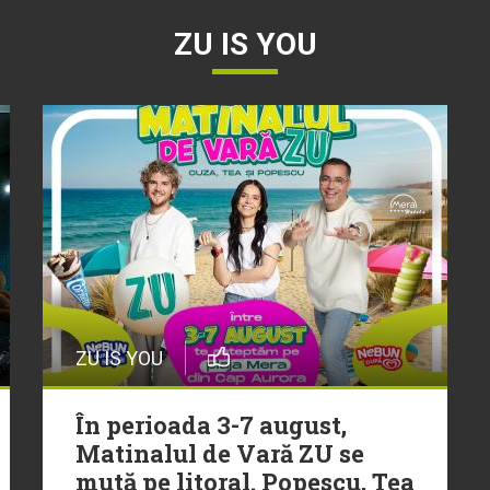
ZU IS YOU
ZU IS YOU
În perioada 3-7 august,
Matinalul de Vară ZU se
mută pe litoral. Popescu, Tea