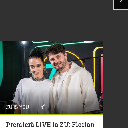
ZU IS YOU
Premieră LIVE la ZU: Florian