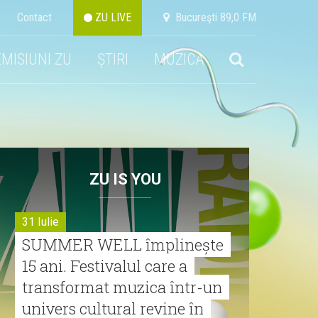
Contact
ZU LIVE
Bucureşti 89,0 FM
EMISIUNI ZU
ȘTIRI
MUZICA
ZU IS YOU
31 Iulie
SUMMER WELL împlinește
15 ani. Festivalul care a
transformat muzica într-un
univers cultural revine în