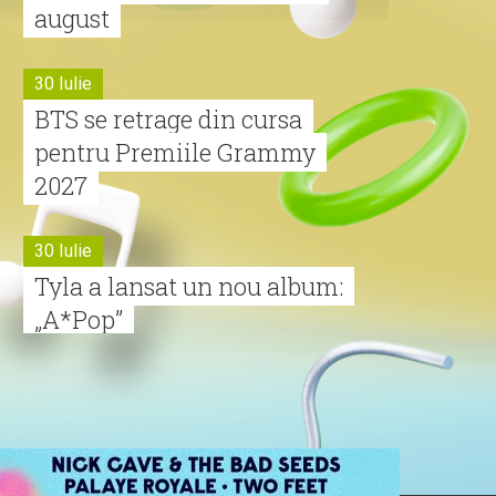
august
30 Iulie
BTS se retrage din cursa
pentru Premiile Grammy
2027
30 Iulie
Tyla a lansat un nou album:
„A*Pop”
30 Iulie
Alexia lansează videoclipul
oficial pentru „Nu mai am
nume”