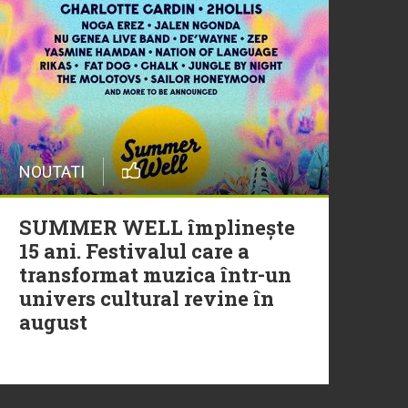
29 Iulie
Trupa Altceva a încheiat
sezonul Morning ZU cu un
moment live memorabil
NOUTATI
29 Iulie
NEW MUSIC | 5 piese noi în
SUMMER WELL împlinește
playlistul Radio ZU
15 ani. Festivalul care a
transformat muzica într-un
univers cultural revine în
august