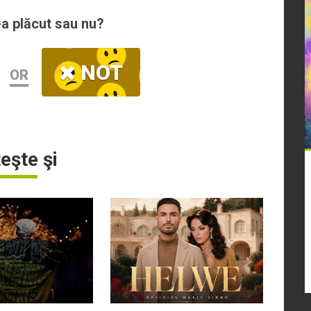
-a plăcut sau nu?
NOT
OR
teşte şi