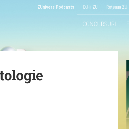
ZUnivers Podcasts
DJ-ii ZU
Reţeaua ZU
CONCURSURI
tologie