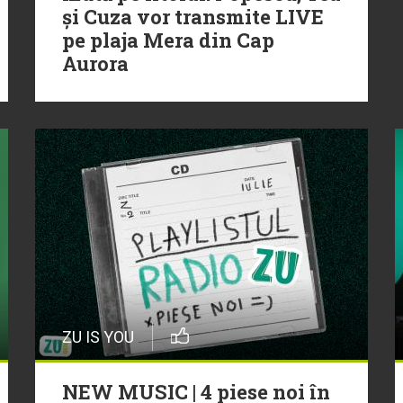
și Cuza vor transmite LIVE
pe plaja Mera din Cap
Aurora
ZU IS YOU
NEW MUSIC | 4 piese noi în