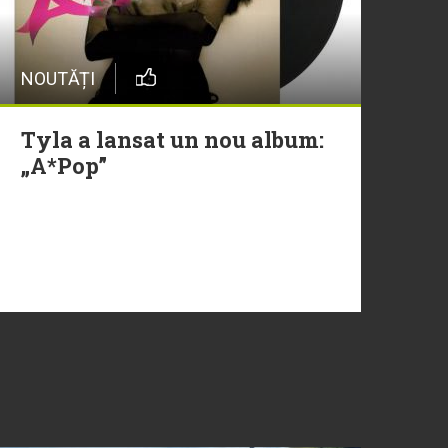
NOUTĂȚI
Tyla a lansat un nou album:
„A*Pop”