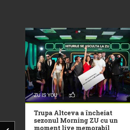
ZU IS YOU
Trupa Altceva a încheiat
sezonul Morning ZU cu un
moment live memorabil