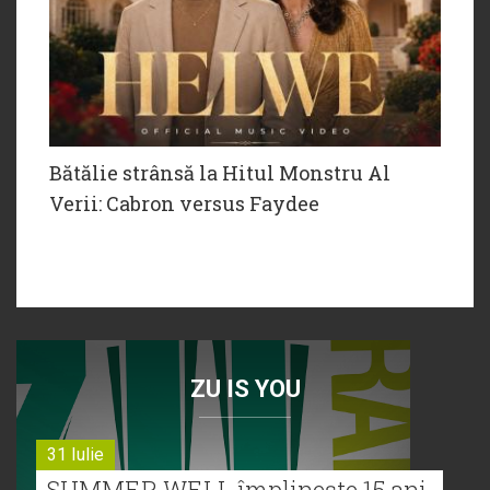
Bătălie strânsă la Hitul Monstru Al
Verii: Cabron versus Faydee
ZU IS YOU
31 Iulie
SUMMER WELL împlinește 15 ani.