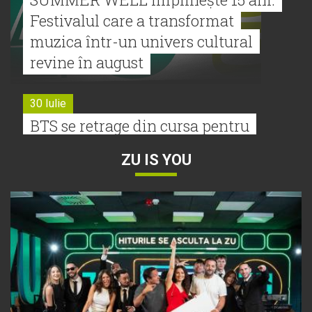
Festivalul care a transformat
muzica într-un univers cultural
revine în august
30 Iulie
BTS se retrage din cursa pentru
Premiile Grammy 2027
ZU IS YOU
30 Iulie
Tyla a lansat un nou album:
„A*Pop”
30 Iulie
Alexia lansează videoclipul oficial