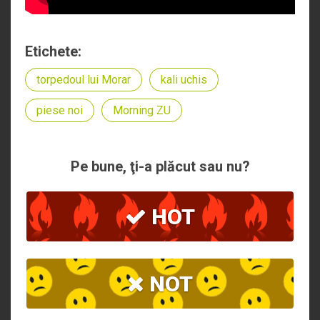
Etichete:
torpedoul lui Morar
kali uchis
piese noi
Morning ZU
Pe bune, ţi-a plăcut sau nu?
HOT
NOT