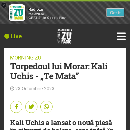
×
Radiozu
Get it
radiozu.ro
GRATIS - In Google Play
Live
MORNING ZU
Torpedoul lui Morar: Kali
Uchis - „Te Mata”
23 Octombrie 2023
Kali Uchis a lansat o nouă piesă