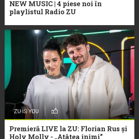
NEW MUSIC | 4 piese noi în
playlistul Radio ZU
ZU IS YOU
Premieră LIVE la ZU: Florian Rus și
Holy Molly - „Atâtea inimi”