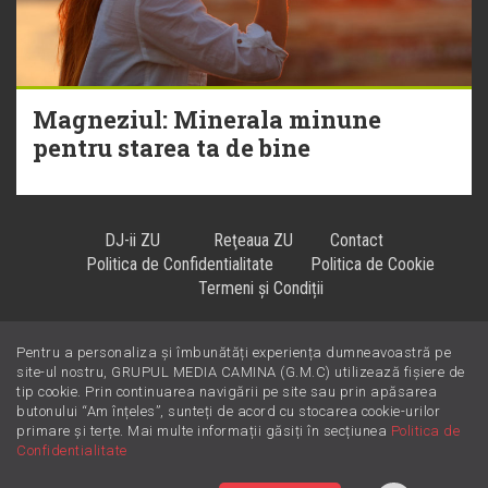
Magneziul: Minerala minune
pentru starea ta de bine
DJ-ii ZU
Reţeaua ZU
Contact
Politica de Confidentialitate
Politica de Cookie
Termeni și Condiții
Pentru a personaliza și îmbunătăți experiența dumneavoastră pe
Hiturile se ascultă la
!
site-ul nostru, GRUPUL MEDIA CAMINA (G.M.C) utilizează fișiere de
tip cookie. Prin continuarea navigării pe site sau prin apăsarea
butonului “Am înțeles”, sunteți de acord cu stocarea cookie-urilor
primare și terțe. Mai multe informații găsiți în secțiunea
Politica de
Confidentialitate