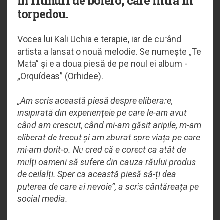
în ritmuri de bolero, care intră în
torpedou.
Vocea lui Kali Uchia e terapie, iar de curând
artista a lansat o nouă melodie. Se numește „Te
Mata” și e a doua piesă de pe noul ei album -
„Orquídeas” (Orhidee).
„Am scris această piesă despre eliberare,
insipirată din experiențele pe care le-am avut
când am crescut, când mi-am găsit aripile, m-am
eliberat de trecut și am zburat spre viața pe care
mi-am dorit-o. Nu cred că e corect ca atât de
mulți oameni să sufere din cauza răului produs
de ceilalți. Sper ca această piesă să-ți dea
puterea de care ai nevoie”, a scris cântăreața pe
social media.