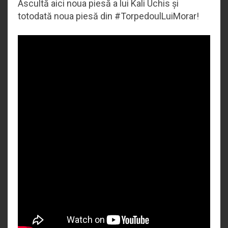
Ascultă aici noua piesă a lui Kali Uchis și
totodată noua piesă din #TorpedoulLuiMorar!