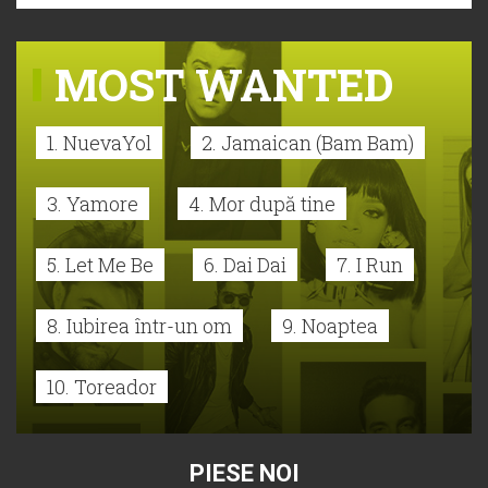
MOST WANTED
1. NuevaYol
2. Jamaican (Bam Bam)
3. Yamore
4. Mor după tine
5. Let Me Be
6. Dai Dai
7. I Run
8. Iubirea într-un om
9. Noaptea
10. Toreador
PIESE NOI