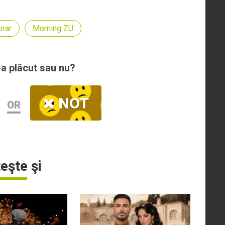
orar
Morning ZU
-a plăcut sau nu?
NOT
OR
teşte şi