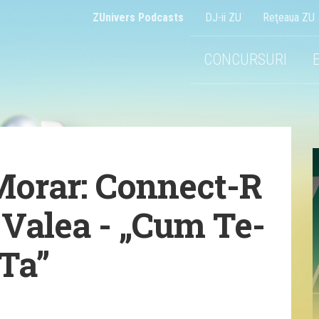
ZUnivers Podcasts
DJ-ii ZU
Reţeaua ZU
CONCURSURI
Morar: Connect-R
 Valea - „Cum Te-
Ta”