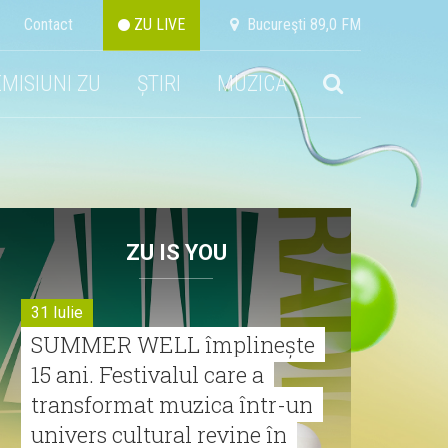
Contact
ZU LIVE
Bucureşti 89,0 FM
EMISIUNI ZU
ȘTIRI
MUZICA
ZU IS YOU
31 Iulie
SUMMER WELL împlinește
15 ani. Festivalul care a
transformat muzica într-un
univers cultural revine în