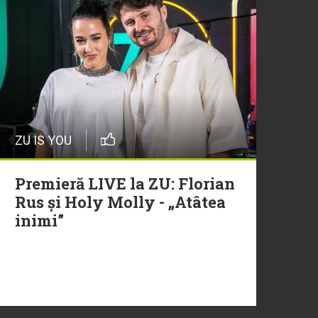
ZU IS YOU
Premieră LIVE la ZU: Florian
Rus și Holy Molly - „Atâtea
inimi”