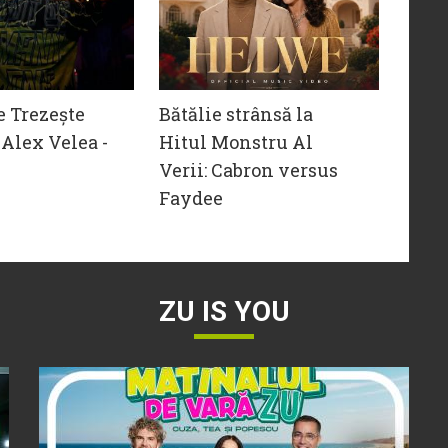
e Trezește
Bătălie strânsă la
Alex Velea -
Hitul Monstru Al
Verii: Cabron versus
Faydee
ZU IS YOU