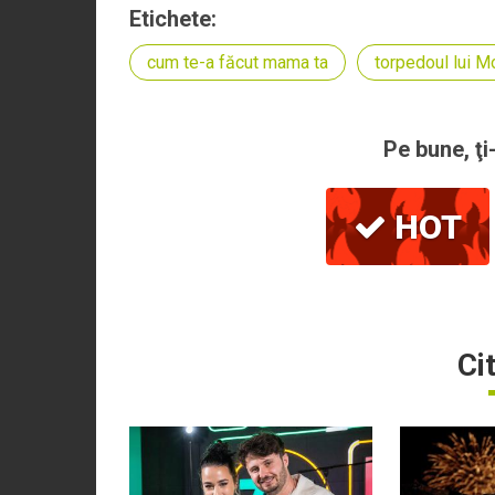
Etichete:
cum te-a făcut mama ta
torpedoul lui M
Pe bune, ţi
HOT
Ci