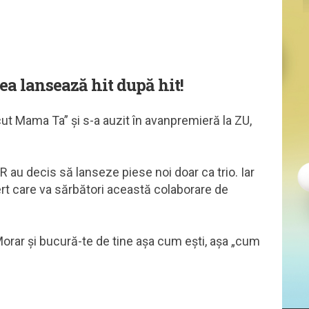
ea lansează hit după hit!
t Mama Ta” și s-a auzit în avanpremieră la ZU,
R au decis să lanseze piese noi doar ca trio. Iar
ert care va sărbători această colaborare de
Morar și bucură-te de tine așa cum ești, așa „cum