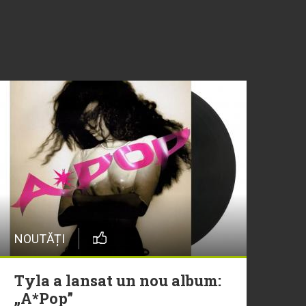
NOUTĂȚI
Tyla a lansat un nou album:
„A*Pop”