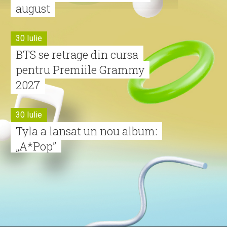
august
30 Iulie
BTS se retrage din cursa
pentru Premiile Grammy
2027
30 Iulie
Tyla a lansat un nou album:
„A*Pop”
30 Iulie
Alexia lansează videoclipul
oficial pentru „Nu mai am
nume”