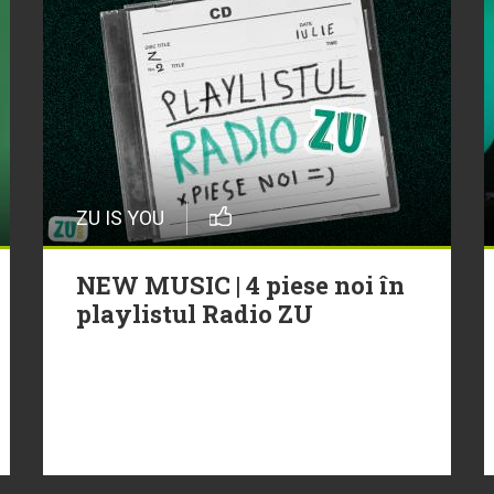
ZU IS YOU
NEW MUSIC | 4 piese noi în
playlistul Radio ZU