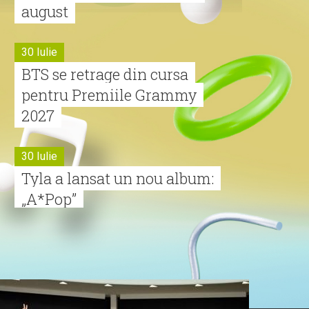
august
30 Iulie
BTS se retrage din cursa
pentru Premiile Grammy
2027
30 Iulie
Tyla a lansat un nou album:
„A*Pop”
30 Iulie
Alexia lansează videoclipul
oficial pentru „Nu mai am
nume”