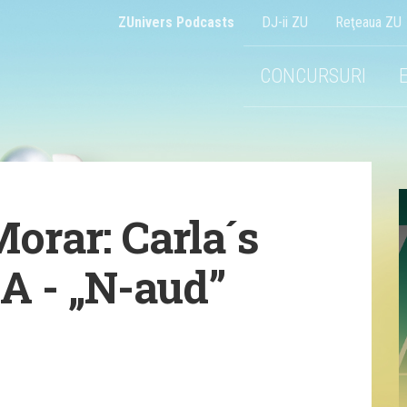
ZUnivers Podcasts
DJ-ii ZU
Reţeaua ZU
CONCURSURI
orar: Carla´s
 - „N-aud”