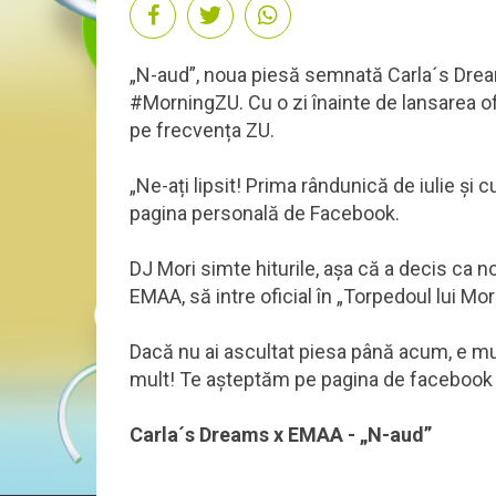
„N-aud”, noua piesă semnată Carla´s Dream
#MorningZU. Cu o zi înainte de lansarea ofi
pe frecvența ZU.
„Ne-ați lipsit! Prima rândunică de iulie și 
pagina personală de Facebook.
DJ Mori simte hiturile, așa că a decis ca n
EMAA, să intre oficial în „Torpedoul lui Mor
Dacă nu ai ascultat piesa până acum, e mu
mult! Te așteptăm pe pagina de facebook 
Carla´s Dreams x EMAA - „N-aud”