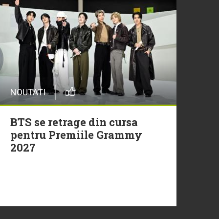
29 Iulie
Trupa Altceva a încheiat
sezonul Morning ZU cu un
moment live memorabil
NOUTATI
29 Iulie
NEW MUSIC | 5 piese noi în
BTS se retrage din cursa
playlistul Radio ZU
pentru Premiile Grammy
2027