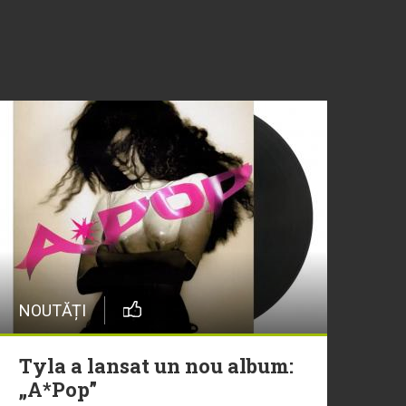
NOUTĂȚI
Tyla a lansat un nou album:
„A*Pop”