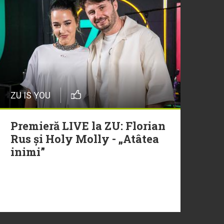
ZU IS YOU
Premieră LIVE la ZU: Florian
Rus și Holy Molly - „Atâtea
inimi”