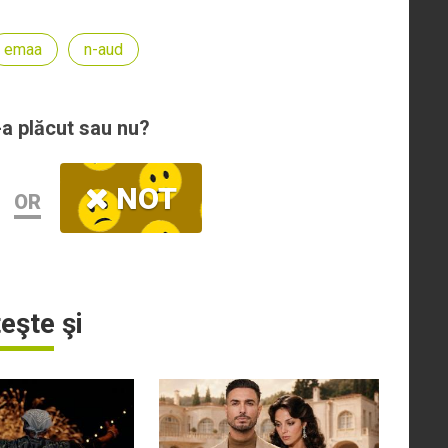
emaa
n-aud
-a plăcut sau nu?
NOT
OR
teşte şi