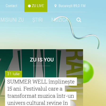
Contact
ZU LIVE
Bucureşti 89,0 FM
EMISIUNI ZU
ȘTIRI
MUZICA
ZU IS YOU
31 Iulie
SUMMER WELL împlinește
15 ani. Festivalul care a
transformat muzica într-un
univers cultural revine în