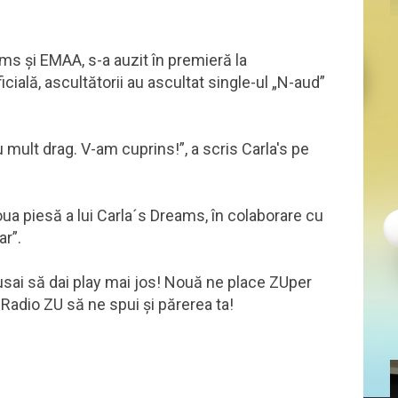
s și EMAA, s-a auzit în premieră la
cială, ascultătorii au ascultat single-ul „N-aud”
cu mult drag. V-am cuprins!”, a scris Carla's pe
oua piesă a lui Carla´s Dreams, în colaborare cu
ar”.
sai să dai play mai jos! Nouă ne place ZUper
Radio ZU să ne spui și părerea ta!