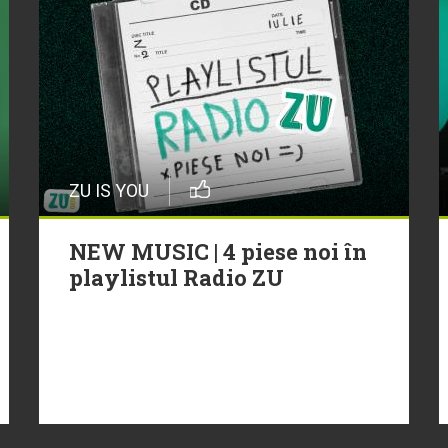
ZU IS YOU
NEW MUSIC | 4 piese noi în
playlistul Radio ZU