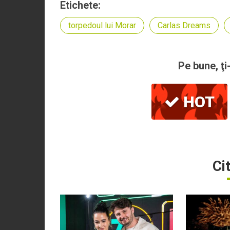
Etichete:
torpedoul lui Morar
Carlas Dreams
Pe bune, ţi
HOT
Ci