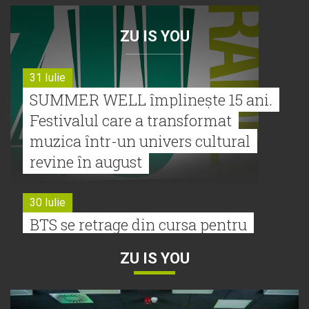
ZU IS YOU
31 Iulie
SUMMER WELL împlinește 15 ani.
Festivalul care a transformat
muzica într-un univers cultural
revine în august
30 Iulie
BTS se retrage din cursa pentru
Premiile Grammy 2027
ZU IS YOU
30 Iulie
Tyla a lansat un nou album: