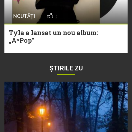
NOUTĂȚI
Tyla a lansat un nou album:
„A*Pop”
ȘTIRILE ZU