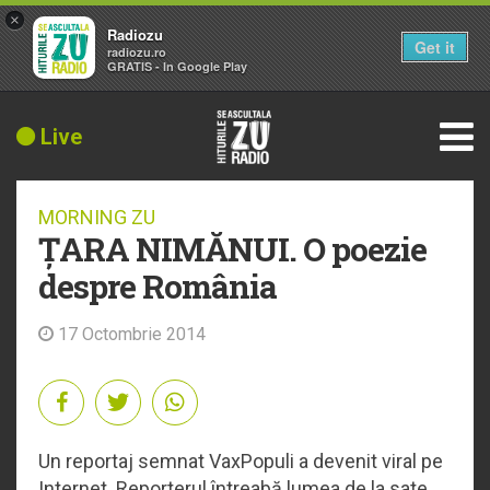
×
Radiozu
Get it
radiozu.ro
GRATIS - In Google Play
Live
MORNING ZU
ȚARA NIMĂNUI. O poezie
despre România
17 Octombrie 2014
Un reportaj semnat VaxPopuli a devenit viral pe
Internet. Reporterul întreabă lumea de la sate