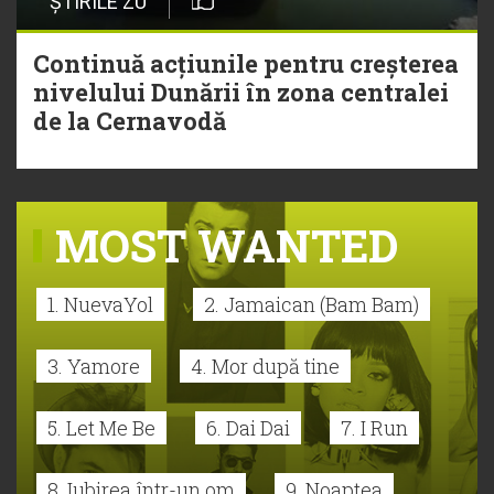
ȘTIRILE ZU
Continuă acțiunile pentru creșterea
nivelului Dunării în zona centralei
de la Cernavodă
MOST WANTED
1. NuevaYol
2. Jamaican (Bam Bam)
3. Yamore
4. Mor după tine
5. Let Me Be
6. Dai Dai
7. I Run
8. Iubirea într-un om
9. Noaptea