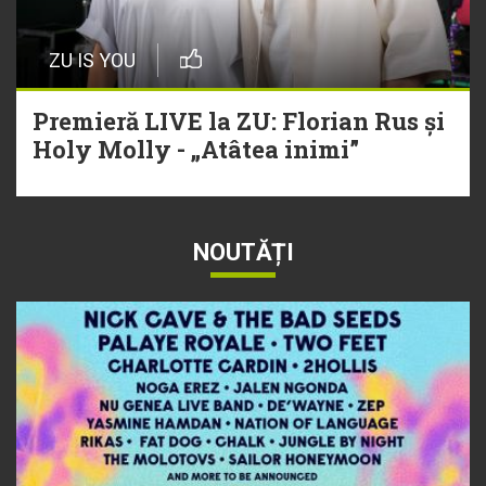
ZU IS YOU
Premieră LIVE la ZU: Florian Rus și
Holy Molly - „Atâtea inimi”
NOUTĂȚI