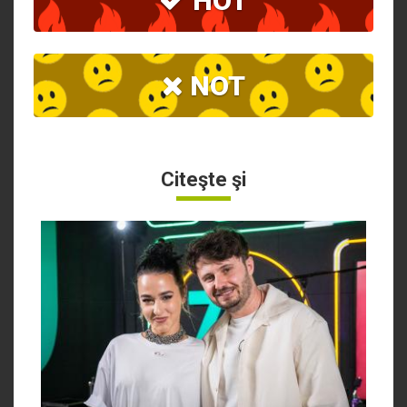
HOT
NOT
Citeşte şi