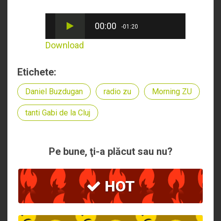
00:00
-01:20
Download
Etichete:
Daniel Buzdugan
radio zu
Morning ZU
tanti Gabi de la Cluj
Pe bune, ţi-a plăcut sau nu?
HOT