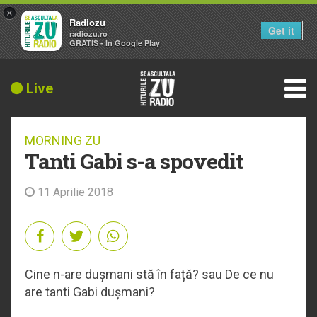
×
Radiozu
Get it
radiozu.ro
GRATIS - In Google Play
Live
MORNING ZU
Tanti Gabi s-a spovedit
11 Aprilie 2018
Cine n-are dușmani stă în față? sau De ce nu
are tanti Gabi dușmani?