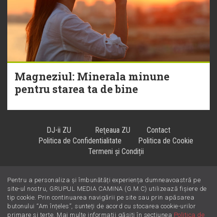
Magneziul: Minerala minune
pentru starea ta de bine
DJ-ii ZU
Reţeaua ZU
Contact
Politica de Confidentialitate
Politica de Cookie
Termeni și Condiții
Pentru a personaliza și îmbunătăți experiența dumneavoastră pe
Hiturile se ascultă la
!
site-ul nostru, GRUPUL MEDIA CAMINA (G.M.C) utilizează fișiere de
tip cookie. Prin continuarea navigării pe site sau prin apăsarea
butonului “Am înțeles”, sunteți de acord cu stocarea cookie-urilor
primare și terțe. Mai multe informații găsiți în secțiunea
Politica de