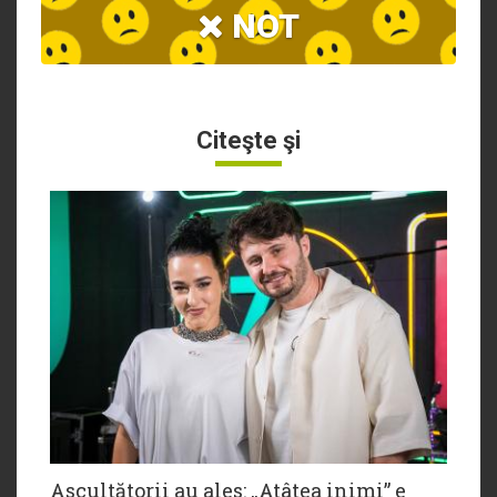
NOT
Citeşte şi
Ascultătorii au ales: „Atâtea inimi” e