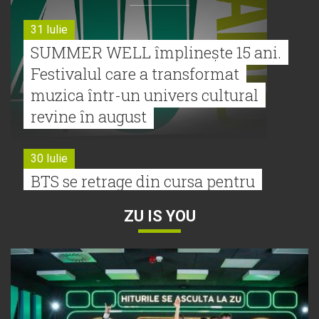
31 Iulie
SUMMER WELL împlinește 15 ani.
Festivalul care a transformat
muzica într-un univers cultural
revine în august
30 Iulie
BTS se retrage din cursa pentru
Premiile Grammy 2027
ZU IS YOU
30 Iulie
Tyla a lansat un nou album:
„A*Pop”