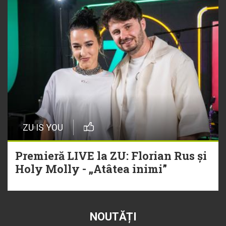
ZU IS YOU
Premieră LIVE la ZU: Florian Rus și
Holy Molly - „Atâtea inimi”
NOUTĂȚI