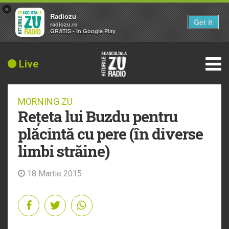
×
Radiozu
Get it
radiozu.ro
GRATIS - In Google Play
Live
MORNING ZU
Rețeta lui Buzdu pentru
plăcintă cu pere (în diverse
limbi străine)
18 Martie 2015