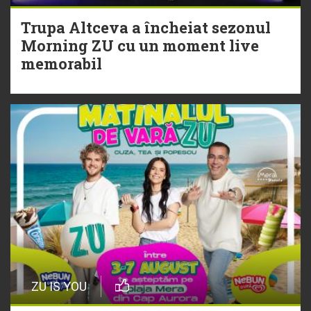
Morning ZU cu un moment live
Trupa Altceva a încheiat sezonul
memorabil
Morning ZU cu un moment live
memorabil
29 Iulie
NEW MUSIC | 5 piese noi în
playlistul Radio ZU
ZU IS YOU