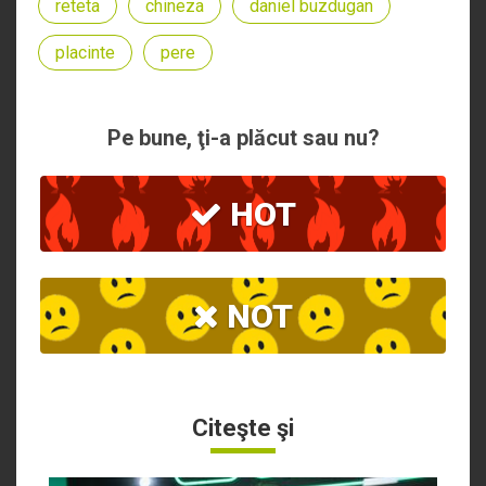
reteta
chineza
daniel buzdugan
placinte
pere
Pe bune, ţi-a plăcut sau nu?
HOT
NOT
Citeşte şi