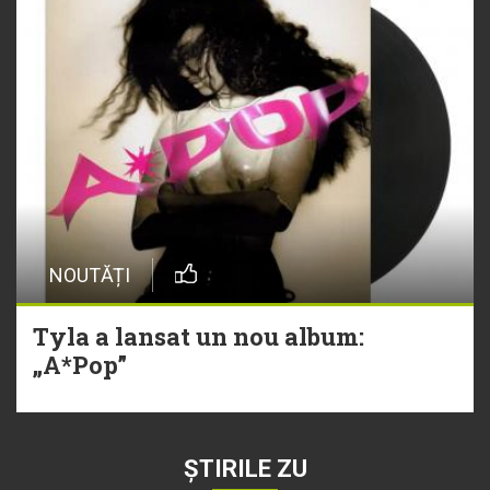
NOUTĂȚI
Tyla a lansat un nou album:
„A*Pop”
ȘTIRILE ZU