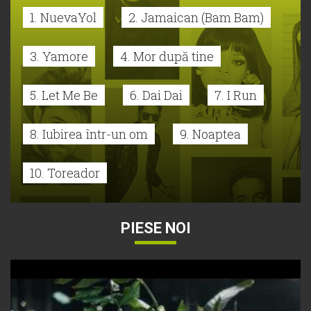
1. NuevaYol
2. Jamaican (Bam Bam)
3. Yamore
4. Mor după tine
5. Let Me Be
6. Dai Dai
7. I Run
8. Iubirea într-un om
9. Noaptea
10. Toreador
PIESE NOI