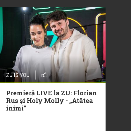
ZU IS YOU
Premieră LIVE la ZU: Florian
Rus și Holy Molly - „Atâtea
inimi”