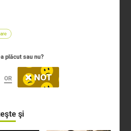
are
-a plăcut sau nu?
NOT
OR
teşte şi