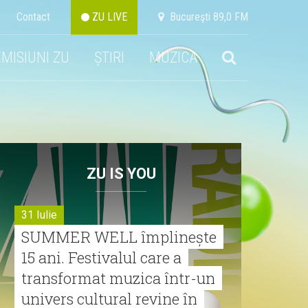
Contact
ZU LIVE
Bucureşti 89,0 FM
EMISIUNI ZU
ȘTIRI
MUZICA
ZU IS YOU
31 Iulie
SUMMER WELL împlinește
15 ani. Festivalul care a
transformat muzica într-un
univers cultural revine în