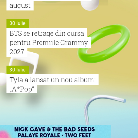
august
30 Iulie
BTS se retrage din cursa
pentru Premiile Grammy
2027
30 Iulie
Tyla a lansat un nou album:
„A*Pop”
30 Iulie
Alexia lansează videoclipul
oficial pentru „Nu mai am
nume”