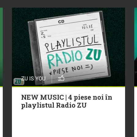
ZU IS YOU
NEW MUSIC | 4 piese noi în
playlistul Radio ZU