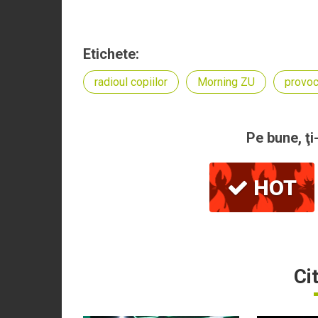
Etichete:
radioul copiilor
Morning ZU
provoc
Pe bune, ţi
HOT
Ci