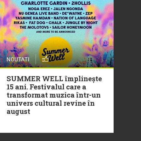
29 Iulie
Trupa Altceva a încheiat
sezonul Morning ZU cu un
moment live memorabil
NOUTATI
29 Iulie
NEW MUSIC | 5 piese noi în
SUMMER WELL împlinește
playlistul Radio ZU
15 ani. Festivalul care a
transformat muzica într-un
univers cultural revine în
august