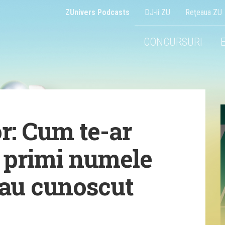
ZUnivers Podcasts
DJ-ii ZU
Reţeaua ZU
CONCURSURI
r: Cum te-ar
 primi numele
-au cunoscut