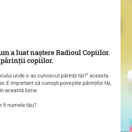
m a luat naștere Radioul Copiilor.
ărinții copiilor.
cului unde s-au cunoscut părinții tăi?” aceasta
r. E important să cunoști poveștile părinților tăi,
 în această lume.
ar fi numele tău?