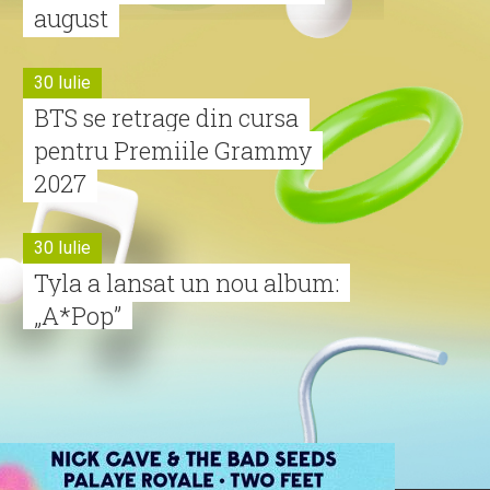
august
30 Iulie
BTS se retrage din cursa
pentru Premiile Grammy
2027
30 Iulie
Tyla a lansat un nou album:
„A*Pop”
30 Iulie
Alexia lansează videoclipul
oficial pentru „Nu mai am
nume”