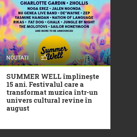
29 Iulie
Trupa Altceva a încheiat
sezonul Morning ZU cu un
moment live memorabil
NOUTATI
29 Iulie
NEW MUSIC | 5 piese noi în
SUMMER WELL împlinește
playlistul Radio ZU
15 ani. Festivalul care a
transformat muzica într-un
univers cultural revine în
august