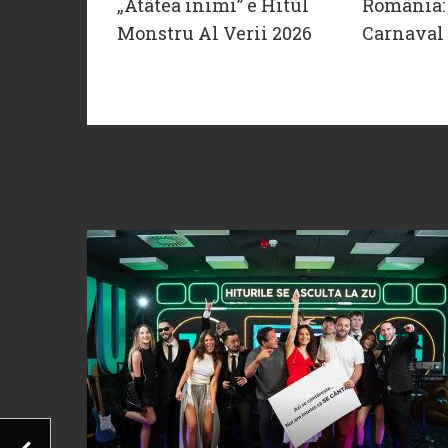
„Atâtea inimi” e Hitul
România: 
Monstru Al Verii 2026
Carnaval