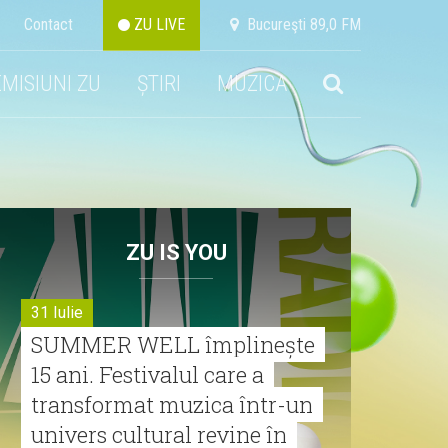
Contact
ZU LIVE
Bucureşti 89,0 FM
EMISIUNI ZU
ȘTIRI
MUZICA
ZU IS YOU
31 Iulie
SUMMER WELL împlinește
15 ani. Festivalul care a
transformat muzica într-un
univers cultural revine în