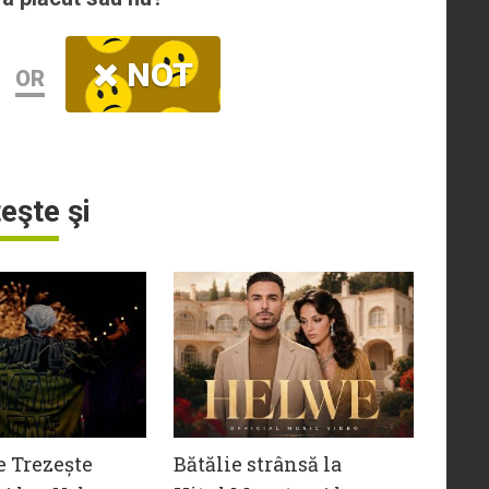
NOT
OR
teşte şi
e Trezește
Bătălie strânsă la