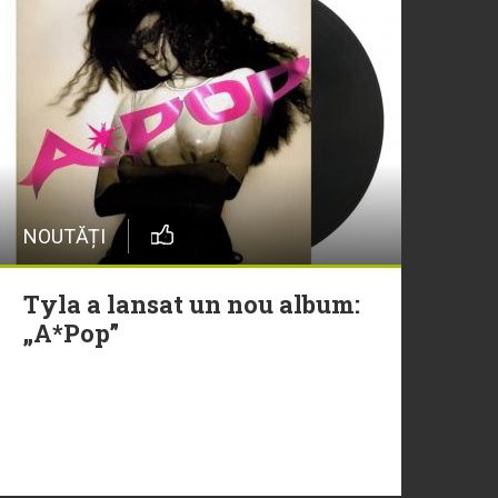
NOUTĂȚI
Tyla a lansat un nou album:
„A*Pop”