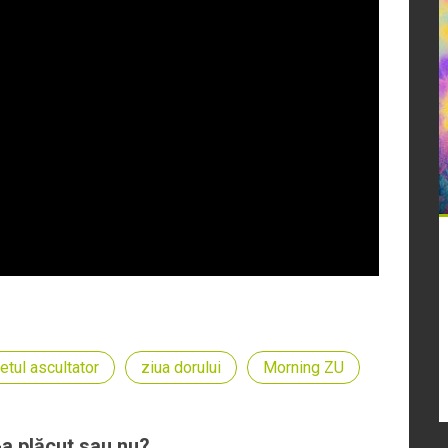
etul ascultator
ziua dorului
Morning ZU
-a plăcut sau nu?