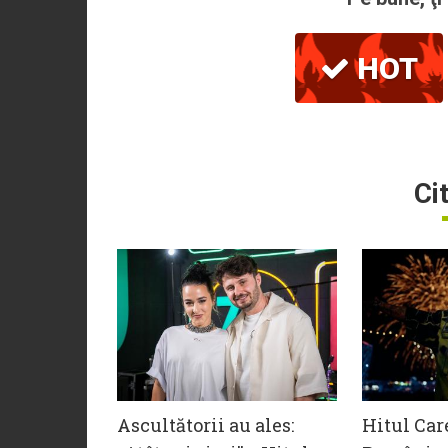
HOT
Ci
Ascultătorii au ales:
Hitul Car