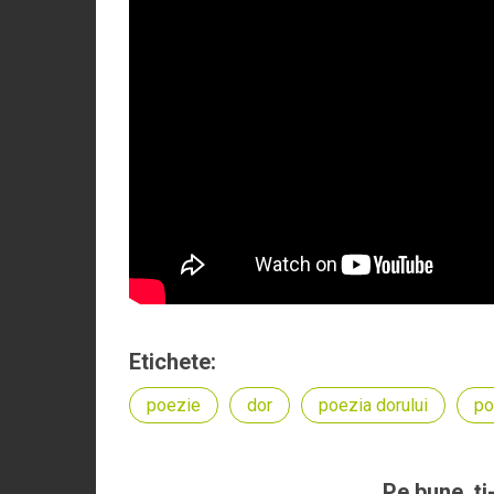
Etichete:
poezie
dor
poezia dorului
po
Pe bune, ţi