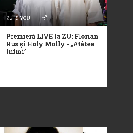
ZU IS YOU
Premieră LIVE la ZU: Florian
Rus și Holy Molly - „Atâtea
inimi”