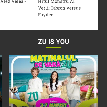
Alex Velea -
Hitul Monstru Al
Verii: Cabron versus
Faydee
ZU IS YOU