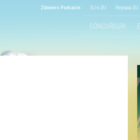
ZUnivers Podcasts
DJ-ii ZU
Reţeaua ZU
CONCURSURI