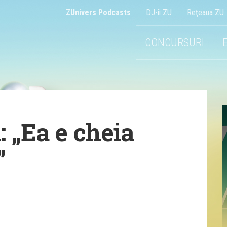
ZUnivers Podcasts
DJ-ii ZU
Reţeaua ZU
CONCURSURI
: „Ea e cheia
”