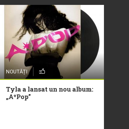
NOUTĂȚI
Tyla a lansat un nou album:
„A*Pop”