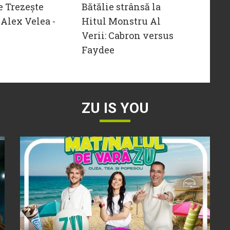
e Trezește
Bătălie strânsă la
Alex Velea -
Hitul Monstru Al
Verii: Cabron versus
Faydee
ZU IS YOU