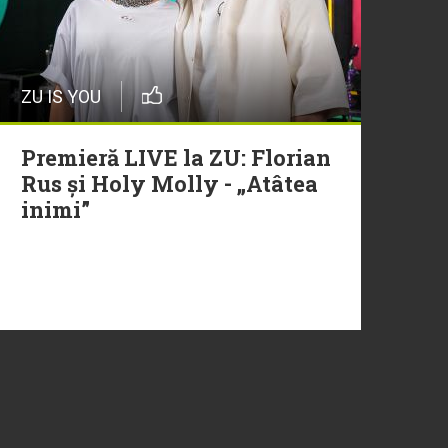
ZU IS YOU
Premieră LIVE la ZU: Florian
Rus și Holy Molly - „Atâtea
inimi”