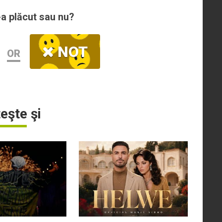
-a plăcut sau nu?
NOT
OR
teşte şi