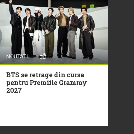
29 Iulie
Trupa Altceva a încheiat
sezonul Morning ZU cu un
moment live memorabil
NOUTATI
29 Iulie
NEW MUSIC | 5 piese noi în
BTS se retrage din cursa
playlistul Radio ZU
pentru Premiile Grammy
2027