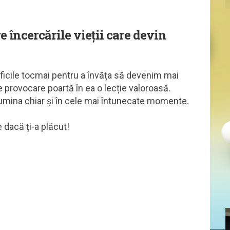
e încercările vieții care devin
 dificile tocmai pentru a învăța să devenim mai
re provocare poartă în ea o lecție valoroasă.
umina chiar și în cele mai întunecate momente.
e dacă ți-a plăcut!