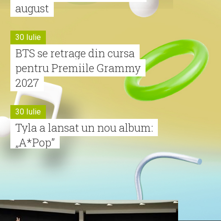
august
30 Iulie
BTS se retrage din cursa
pentru Premiile Grammy
2027
30 Iulie
Tyla a lansat un nou album:
„A*Pop”
30 Iulie
Alexia lansează videoclipul
oficial pentru „Nu mai am
nume”