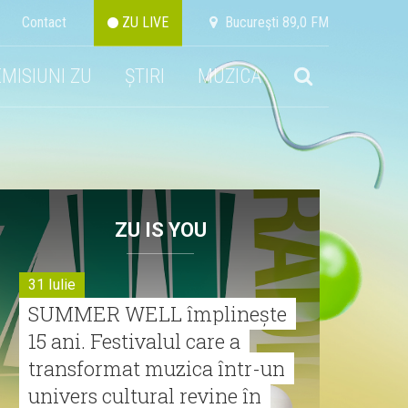
Contact
ZU LIVE
Bucureşti 89,0 FM
EMISIUNI ZU
ȘTIRI
MUZICA
ZU IS YOU
31 Iulie
SUMMER WELL împlinește
15 ani. Festivalul care a
transformat muzica într-un
univers cultural revine în