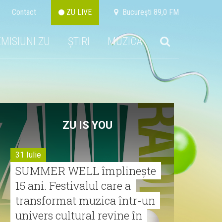
Contact
ZU LIVE
Bucureşti 89,0 FM
EMISIUNI ZU
ȘTIRI
MUZICA
ZU IS YOU
31 Iulie
SUMMER WELL împlinește
15 ani. Festivalul care a
transformat muzica într-un
univers cultural revine în