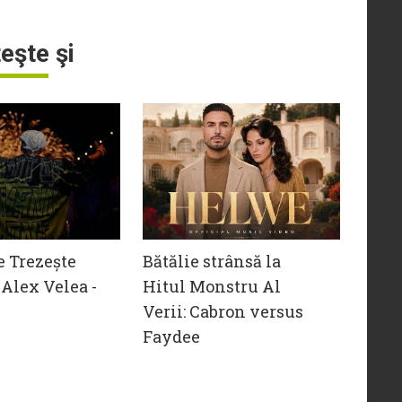
teşte şi
e Trezește
Bătălie strânsă la
Alex Velea -
Hitul Monstru Al
Verii: Cabron versus
Faydee