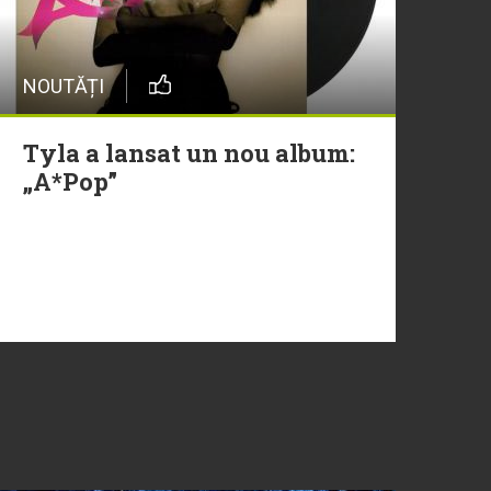
NOUTĂȚI
Tyla a lansat un nou album:
„A*Pop”