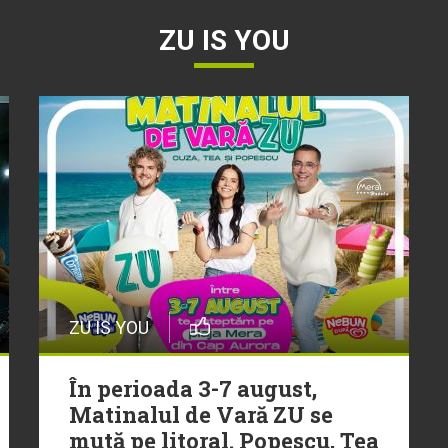
ZU IS YOU
ZU IS YOU
În perioada 3-7 august,
Matinalul de Vară ZU se
mută pe litoral. Popescu, Tea