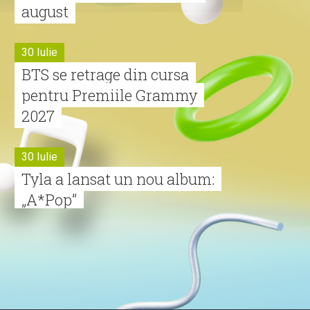
august
30 Iulie
BTS se retrage din cursa
pentru Premiile Grammy
2027
30 Iulie
Tyla a lansat un nou album:
„A*Pop”
30 Iulie
Alexia lansează videoclipul
oficial pentru „Nu mai am
nume”