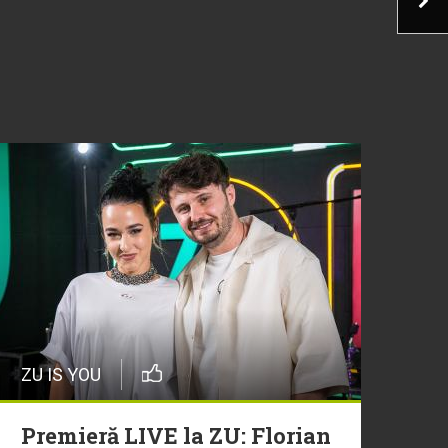
ZU IS YOU
Premieră LIVE la ZU: Florian