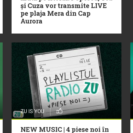
și Cuza vor transmite LIVE
pe plaja Mera din Cap
Aurora
ZU IS YOU
NEW MUSIC | 4 piese noi în