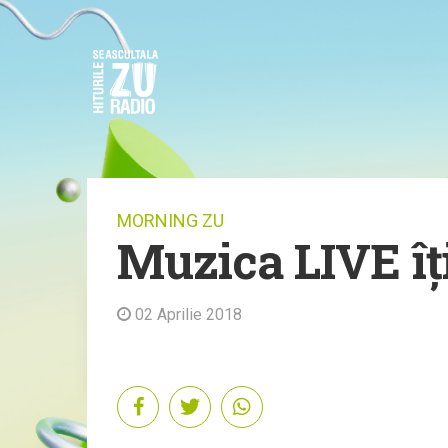
MORNING ZU
Muzica LIVE îț
02 Aprilie 2018