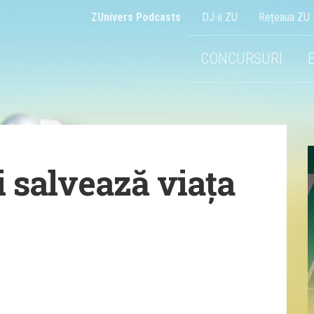
ZUnivers Podcasts
DJ-ii ZU
Reţeaua ZU
CONCURSURI
i salvează viața