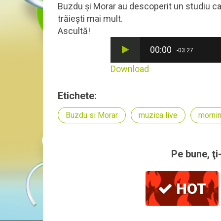
Buzdu și Morar au descoperit un studiu car
trăiești mai mult.
Ascultă!
00:00
-03:27
Download
Etichete:
Buzdu si Morar
muzica live
morni
Pe bune, ţi
HOT