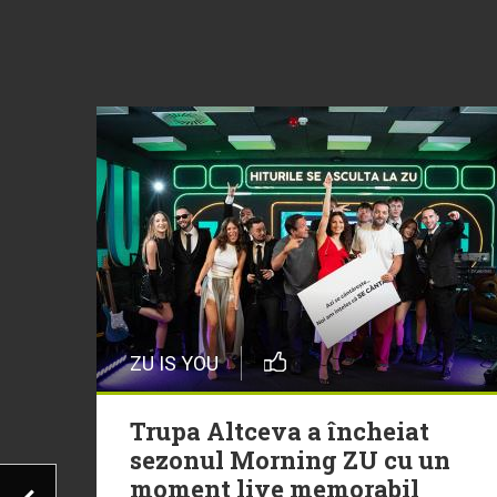
ZU IS YOU
Trupa Altceva a încheiat
sezonul Morning ZU cu un
moment live memorabil