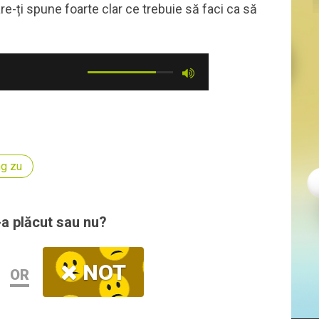
e-ți spune foarte clar ce trebuie să faci ca să
ng zu
-a plăcut sau nu?
NOT
OR