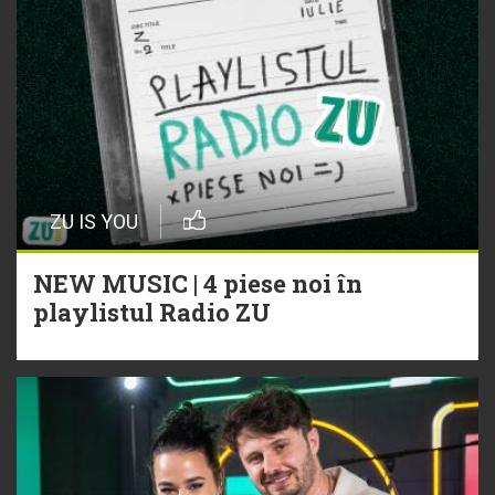
ZU IS YOU
NEW MUSIC | 4 piese noi în
playlistul Radio ZU