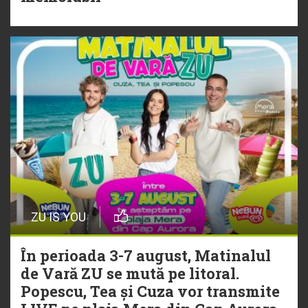
29 Iulie
NEW MUSIC | 5 piese noi în
playlistul Radio ZU
ZU IS YOU
În perioada 3-7 august, Matinalul
de Vară ZU se mută pe litoral.
Popescu, Tea și Cuza vor transmite