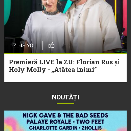
ZU IS YOU
Premieră LIVE la ZU: Florian Rus și
Holy Molly - „Atâtea inimi”
NOUTĂȚI