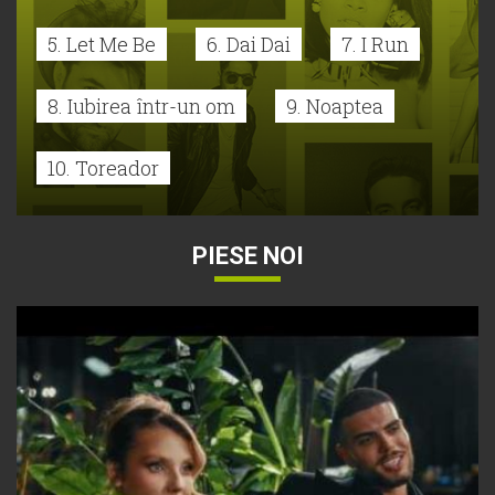
5. Let Me Be
6. Dai Dai
7. I Run
8. Iubirea într-un om
9. Noaptea
10. Toreador
PIESE NOI