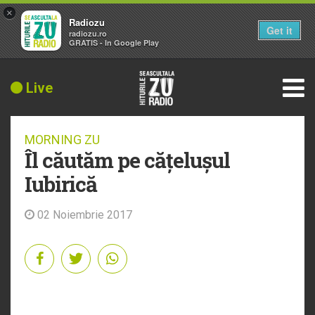
×
Radiozu
Get it
radiozu.ro
GRATIS - In Google Play
Live
MORNING ZU
Îl căutăm pe cățelușul
Iubirică
02 Noiembrie 2017