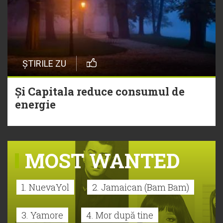
ȘTIRILE ZU
Și Capitala reduce consumul de
energie
MOST WANTED
1. NuevaYol
2. Jamaican (Bam Bam)
3. Yamore
4. Mor după tine