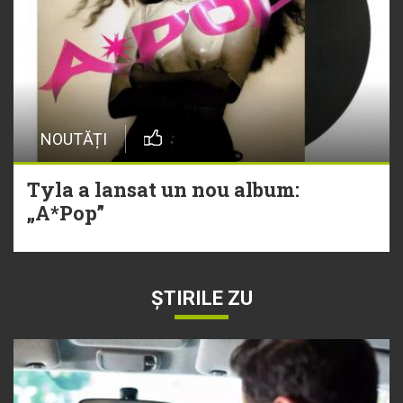
NOUTĂȚI
Tyla a lansat un nou album:
„A*Pop”
ȘTIRILE ZU