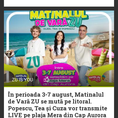
NEW MUSIC | 5 piese noi în
playlistul Radio ZU
ZU IS YOU
În perioada 3-7 august, Matinalul
de Vară ZU se mută pe litoral.
Popescu, Tea și Cuza vor transmite
LIVE pe plaja Mera din Cap Aurora