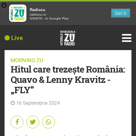
×
Radiozu
Get it
radiozu.ro
GRATIS - In Google Play
Live
MORNING ZU
Hitul care trezește România:
Quavo & Lenny Kravitz -
„FLY”
16 Septembrie 2024