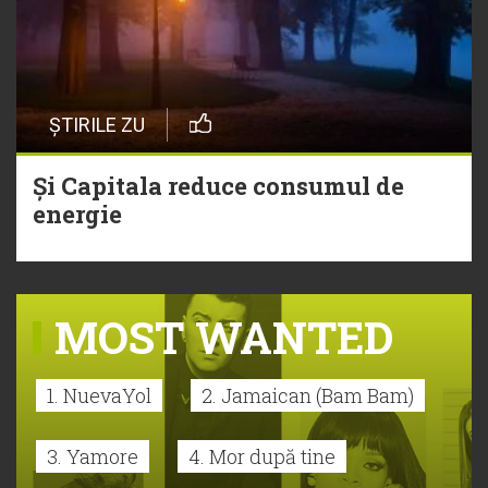
ȘTIRILE ZU
Și Capitala reduce consumul de
energie
MOST WANTED
1. NuevaYol
2. Jamaican (Bam Bam)
3. Yamore
4. Mor după tine