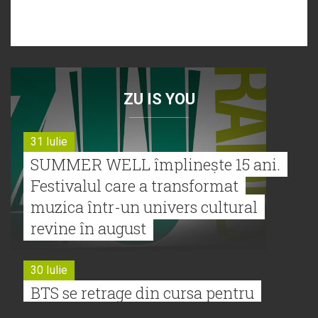
ZU IS YOU
31 Iulie
SUMMER WELL împlinește 15 ani.
Festivalul care a transformat
muzica într-un univers cultural
revine în august
30 Iulie
BTS se retrage din cursa pentru
Premiile Grammy 2027