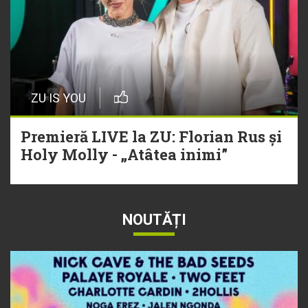
ZU IS YOU
Premieră LIVE la ZU: Florian Rus și
Holy Molly - „Atâtea inimi”
NOUTĂȚI