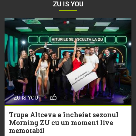
ZU IS YOU
30 Iulie
Tyla a lansat un nou album:
„A*Pop”
30 Iulie
Alexia lansează videoclipul oficial
pentru „Nu mai am nume”
29 Iulie
ZU IS YOU
Trupa Altceva a încheiat sezonul
Morning ZU cu un moment live
Trupa Altceva a încheiat sezonul
memorabil
Morning ZU cu un moment live
memorabil
29 Iulie