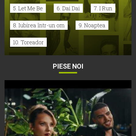
5. Let Me Be
6. Dai Dai
7. I Run
8. Iubirea într-un om
9. Noaptea
10. Toreador
PIESE NOI