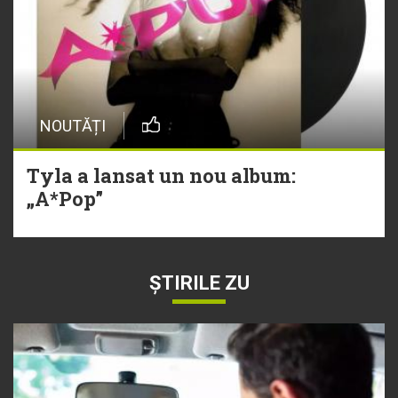
NOUTĂȚI
Tyla a lansat un nou album:
„A*Pop”
ȘTIRILE ZU