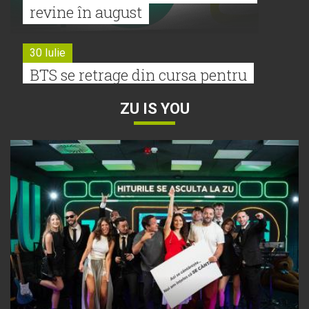
revine în august
30 Iulie
BTS se retrage din cursa pentru
Premiile Grammy 2027
ZU IS YOU
30 Iulie
Tyla a lansat un nou album:
„A*Pop”
30 Iulie
Alexia lansează videoclipul oficial
pentru „Nu mai am nume”
29 Iulie