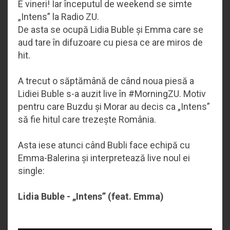
E vineri! Iar începutul de weekend se simte
„Intens” la Radio ZU.
De asta se ocupă Lidia Buble și Emma care se
aud tare în difuzoare cu piesa ce are miros de
hit.
A trecut o săptămână de când noua piesă a
Lidiei Buble s-a auzit live în #MorningZU. Motiv
pentru care Buzdu și Morar au decis ca „Intens”
să fie hitul care trezește România.
Asta iese atunci când Bubli face echipă cu
Emma-Balerina și interpretează live noul ei
single:
Lidia Buble - „Intens” (feat. Emma)