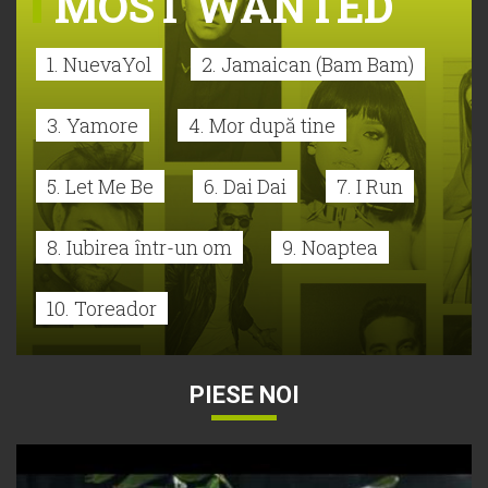
MOST WANTED
1. NuevaYol
2. Jamaican (Bam Bam)
3. Yamore
4. Mor după tine
5. Let Me Be
6. Dai Dai
7. I Run
8. Iubirea într-un om
9. Noaptea
10. Toreador
PIESE NOI