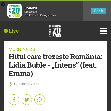
×
Radiozu
Get it
radiozu.ro
GRATIS - In Google Play
Live
MORNING ZU
Hitul care trezește România:
Lidia Buble - „Intens” (feat.
Emma)
12 Martie 2021