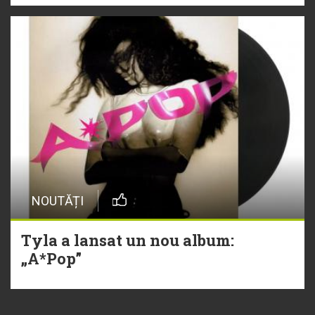
NOUTĂȚI
Tyla a lansat un nou album:
„A*Pop”