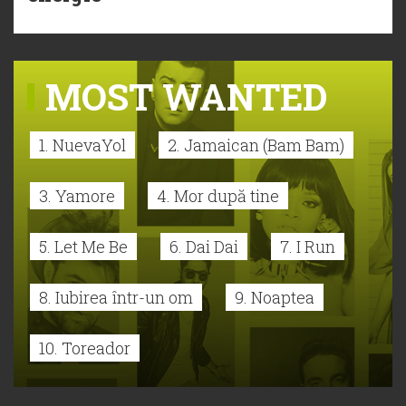
MOST WANTED
1. NuevaYol
2. Jamaican (Bam Bam)
3. Yamore
4. Mor după tine
5. Let Me Be
6. Dai Dai
7. I Run
8. Iubirea într-un om
9. Noaptea
10. Toreador