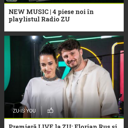
NEW MUSIC | 4 piese noi în
playlistul Radio ZU
ZU IS YOU
Premieră LIVE la ZU: Florian Rus și