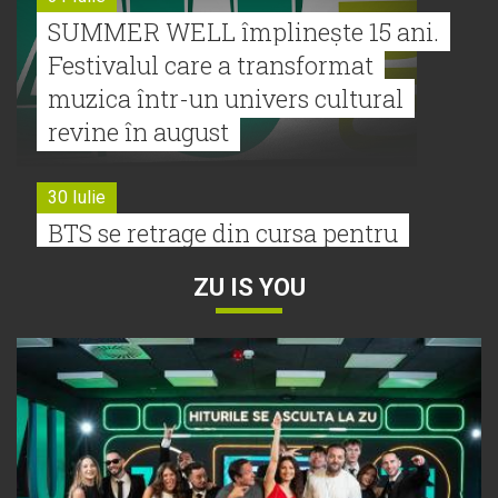
SUMMER WELL împlinește 15 ani.
Festivalul care a transformat
muzica într-un univers cultural
revine în august
30 Iulie
BTS se retrage din cursa pentru
Premiile Grammy 2027
ZU IS YOU
30 Iulie
Tyla a lansat un nou album:
„A*Pop”
30 Iulie