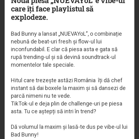
Noua piesă „NUEVAYoL” e vibe-ul
care îți face playlistul să
explodeze.
Bad Bunny a lansat „NUEVAYoL”, o combinație
nebună de beat-uri fresh și flow-ul lui
inconfundabil. E clar că piesa asta e gata să
rupă trending-ul și să devină soundtrack-ul
momentelor tale speciale.
Hitul care trezește astăzi România îți dă chef
instant să dai boxele la maxim și să dansezi de
parcă nimeni nu te vede.
TikTok-ul e deja plin de challenge-uri pe piesa
asta. Tu ce aștepți să intri în trend?
Dă volumul la maxim și lasă-te dus pe vibe-ul lui
Bad Bunny!