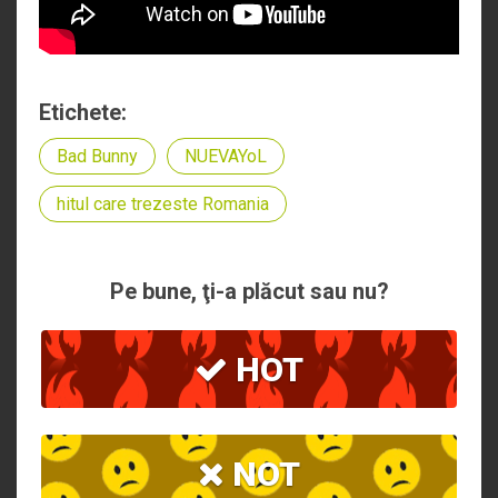
Etichete:
Bad Bunny
NUEVAYoL
hitul care trezeste Romania
Pe bune, ţi-a plăcut sau nu?
HOT
NOT