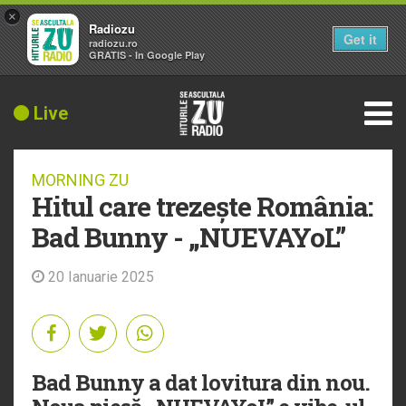
×
Radiozu
Get it
radiozu.ro
GRATIS - In Google Play
Live
MORNING ZU
Hitul care trezește România:
Bad Bunny - „NUEVAYoL”
20 Ianuarie 2025
Bad Bunny a dat lovitura din nou.