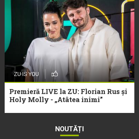
ZU IS YOU
Premieră LIVE la ZU: Florian Rus și
Holy Molly - „Atâtea inimi”
NOUTĂȚI