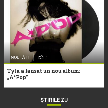
NOUTĂȚI
Tyla a lansat un nou album:
„A*Pop”
ȘTIRILE ZU