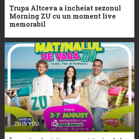
Morning ZU cu un moment live
Trupa Altceva a încheiat sezonul
memorabil
Morning ZU cu un moment live
memorabil
29 Iulie
NEW MUSIC | 5 piese noi în
playlistul Radio ZU
ZU IS YOU