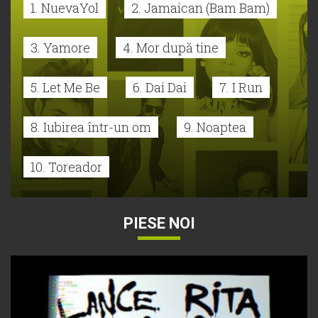
1. NuevaYol
2. Jamaican (Bam Bam)
3. Yamore
4. Mor după tine
5. Let Me Be
6. Dai Dai
7. I Run
8. Iubirea într-un om
9. Noaptea
10. Toreador
PIESE NOI