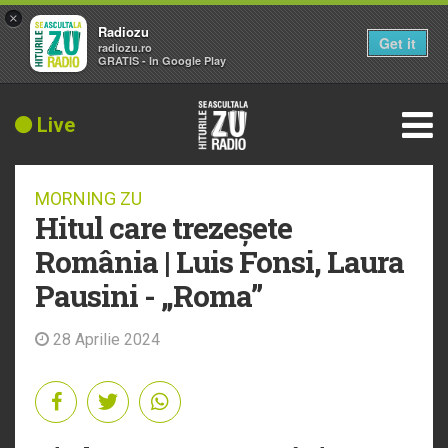
×
Radiozu
Get it
radiozu.ro
GRATIS - In Google Play
Live
MORNING ZU
Hitul care trezeșete
România | Luis Fonsi, Laura
Pausini - „Roma”
28 Aprilie 2024