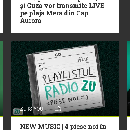
și Cuza vor transmite LIVE
pe plaja Mera din Cap
Aurora
ZU IS YOU
NEW MUSIC | 4 piese noi în