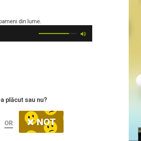
 oameni din lume.
-a plăcut sau nu?
NOT
OR