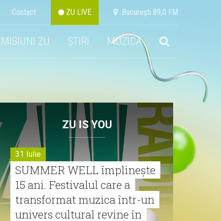
Contact
ZU LIVE
Bucureşti 89,0 FM
EMISIUNI ZU
ȘTIRI
MUZICA
ZU IS YOU
31 Iulie
SUMMER WELL împlinește
15 ani. Festivalul care a
transformat muzica într-un
univers cultural revine în