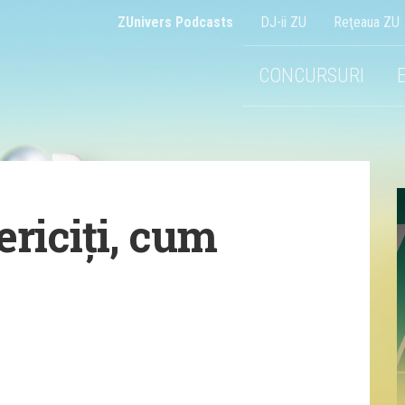
ZUnivers Podcasts
DJ-ii ZU
Reţeaua ZU
CONCURSURI
ericiți, cum