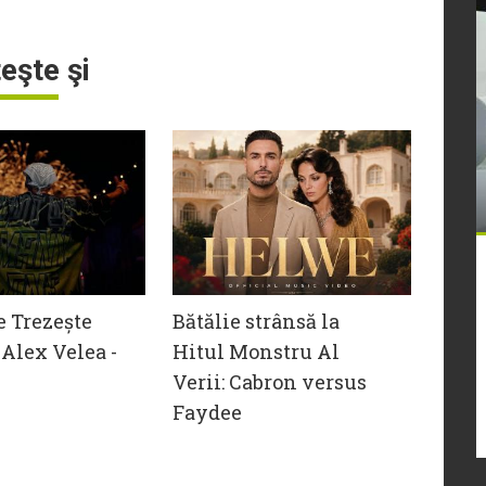
teşte şi
e Trezește
Bătălie strânsă la
Alex Velea -
Hitul Monstru Al
Verii: Cabron versus
Faydee