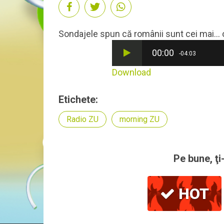
Sondajele spun că românii sunt cei mai...
00:00
-04:03
Download
Etichete:
Radio ZU
morning ZU
Pe bune, ţi
HOT