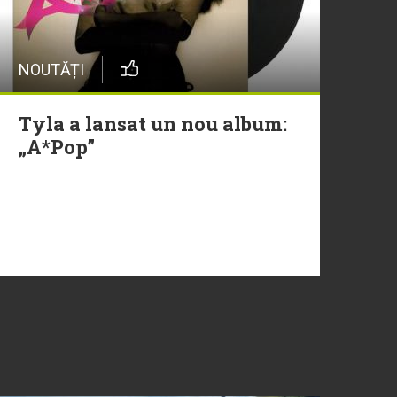
NOUTĂȚI
Tyla a lansat un nou album:
„A*Pop”