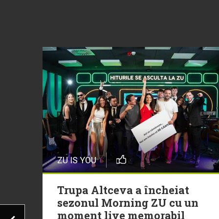
ZU IS YOU
Trupa Altceva a încheiat
sezonul Morning ZU cu un
moment live memorabil