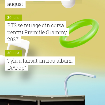
august
30 Iulie
BTS se retrage din cursa
pentru Premiile Grammy
2027
30 Iulie
Tyla a lansat un nou album:
„A*Pop”
30 Iulie
Alexia lansează videoclipul
oficial pentru „Nu mai am
nume”