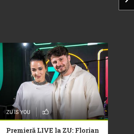
ZU IS YOU
Premieră LIVE la ZU: Florian