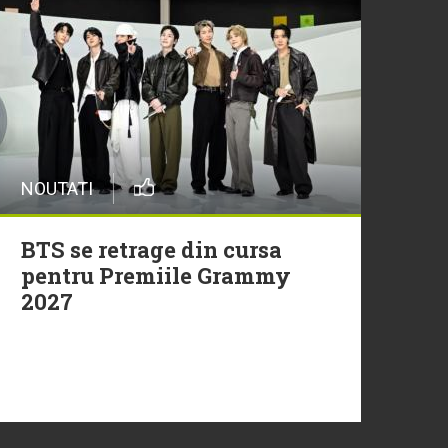
29 Iulie
Trupa Altceva a încheiat
sezonul Morning ZU cu un
moment live memorabil
NOUTATI
29 Iulie
NEW MUSIC | 5 piese noi în
BTS se retrage din cursa
playlistul Radio ZU
pentru Premiile Grammy
2027