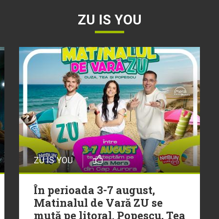
ZU IS YOU
ZU IS YOU
În perioada 3-7 august,
Matinalul de Vară ZU se
mută pe litoral. Popescu, Tea