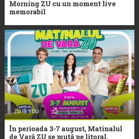
Morning ZU cu un moment live
memorabil
29 Iulie
NEW MUSIC | 5 piese noi în
playlistul Radio ZU
ZU IS YOU
În perioada 3-7 august, Matinalul
de Vară ZU se mută pe litoral.