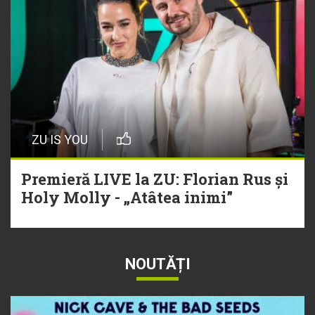
ZU IS YOU
Premieră LIVE la ZU: Florian Rus și
Holy Molly - „Atâtea inimi”
NOUTĂȚI