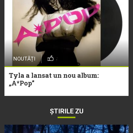
NOUTĂȚI
Tyla a lansat un nou album:
„A*Pop”
ȘTIRILE ZU