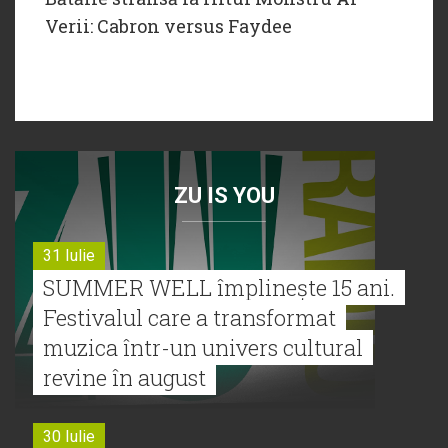
Verii: Cabron versus Faydee
ZU IS YOU
31 Iulie
SUMMER WELL împlinește 15 ani.
Festivalul care a transformat
muzica într-un univers cultural
revine în august
30 Iulie