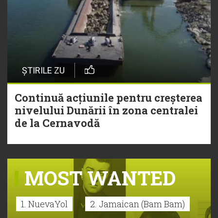
ȘTIRILE ZU
Continuă acțiunile pentru creșterea
nivelului Dunării în zona centralei
de la Cernavodă
MOST WANTED
1. NuevaYol
2. Jamaican (Bam Bam)