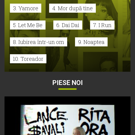
3. Yamore
4. Mor după tine
5. Let Me Be
6. Dai Dai
7. I Run
8. Iubirea într-un om
9. Noaptea
10. Toreador
PIESE NOI