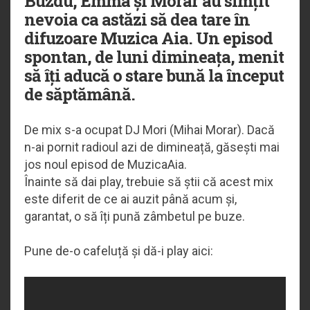
Buzdu, Emma și Morar au simțit
nevoia ca astăzi să dea tare în
difuzoare Muzica Aia. Un episod
spontan, de luni dimineața, menit
să îți aducă o stare bună la început
de săptămână.
De mix s-a ocupat DJ Mori (Mihai Morar). Dacă
n-ai pornit radioul azi de dimineață, găsești mai
jos noul episod de MuzicaAia.
Înainte să dai play, trebuie să știi că acest mix
este diferit de ce ai auzit până acum și,
garantat, o să îți pună zâmbetul pe buze.
Pune de-o cafeluță și dă-i play aici: