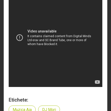
Etichete:
Muzica Aia
DJ Mori