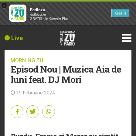
×
Radiozu
Get it
radiozu.ro
GRATIS - In Google Play
Live
MORNING ZU
Episod Nou | Muzica Aia de
luni feat. DJ Mori
19 Februarie 2024