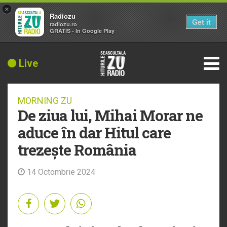
×
Radiozu
Get it
radiozu.ro
GRATIS - In Google Play
Live
MORNING ZU
De ziua lui, Mihai Morar ne
aduce în dar Hitul care
trezește România
14 Octombrie 2024