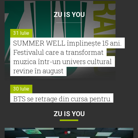
ZU IS YOU
31 Iulie
SUMMER WELL împlinește 15 ani.
Festivalul care a transformat
muzica într-un univers cultural
revine în august
30 Iulie
BTS se retrage din cursa pentru
Premiile Grammy 2027
ZU IS YOU
30 Iulie
Tyla a lansat un nou album: