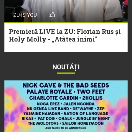
ZU IS YOU
Premieră LIVE la ZU: Florian Rus și
Holy Molly - „Atâtea inimi”
NOUTĂȚI