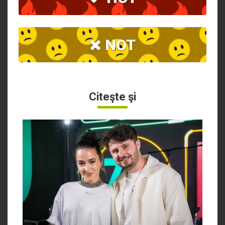
NOT
Citeşte şi