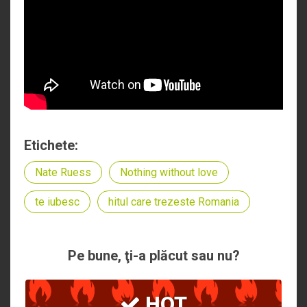
Etichete:
Nate Ruess
Nothing without love
te iubesc
hitul care trezeste Romania
Pe bune, ţi-a plăcut sau nu?
HOT