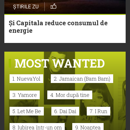
ȘTIRILE ZU
Și Capitala reduce consumul de
energie
MOST WANTED
1. NuevaYol
2. Jamaican (Bam Bam)
3. Yamore
4. Mor după tine
5. Let Me Be
6. Dai Dai
7. I Run
8. Iubirea într-un om
9. Noaptea