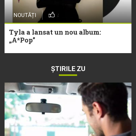
NOUTĂȚI
Tyla a lansat un nou album:
„A*Pop”
ȘTIRILE ZU