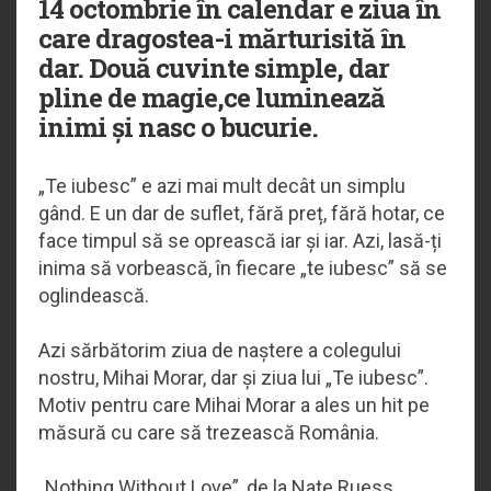
14 octombrie în calendar e ziua în
care dragostea-i mărturisită în
dar. Două cuvinte simple, dar
pline de magie,ce luminează
inimi și nasc o bucurie.
„Te iubesc” e azi mai mult decât un simplu
gând. E un dar de suflet, fără preț, fără hotar, ce
face timpul să se oprească iar și iar. Azi, lasă-ți
inima să vorbească, în fiecare „te iubesc” să se
oglindească.
Azi sărbătorim ziua de naștere a colegului
nostru, Mihai Morar, dar și ziua lui „Te iubesc”.
Motiv pentru care Mihai Morar a ales un hit pe
măsură cu care să trezească România.
„Nothing Without Love”, de la Nate Ruess,